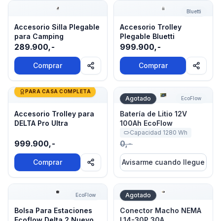
Accesorio Silla Plegable para Camping
Accesorio Trolley Plegable B
Bluetti
Accesorio Silla Plegable
Accesorio Trolley
para Camping
Plegable Bluetti
289.900,-
999.900,-
Comprar
Comprar
Accesorio Trolley para DELTA Pro Ultra
Batería de Litio 12V 100Ah 
PARA CASA COMPLETA
Agotado
EcoFlow
Accesorio Trolley para
Batería de Litio 12V
DELTA Pro Ultra
100Ah EcoFlow
Capacidad
1280
Wh
999.900,-
0,-
Comprar
Avisarme cuando llegue
Bolsa Para Estaciones Ecoflow Delta 2 Nuevo Modelo
Conector Macho NEMA L14
Agotado
EcoFlow
Bolsa Para Estaciones
Conector Macho NEMA
Ecoflow Delta 2 Nuevo
L14-30P 30A