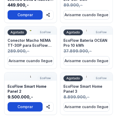
Modelo
449.900,-
89.900,-
Comprar
Avisarme cuando llegue
Conector Macho NEMA TT-30P para EcoFlow Delta Pr
EcoFlow Batería OCEAN Pr
Agotado
Agotado
EcoFlow
EcoFlow
Conector Macho NEMA
EcoFlow Batería OCEAN
TT-30P para EcoFlow
Pro 10 kWh
Delta Pro
289.900,-
37.899.900,-
Avisarme cuando llegue
Avisarme cuando llegue
EcoFlow Smart Home Panel 2
EcoFlow Smart Home Panel
Agotado
EcoFlow
EcoFlow
EcoFlow Smart Home
EcoFlow Smart Home
Panel 2
Panel 3
9.500.000,-
8.899.900,-
Comprar
Avisarme cuando llegue