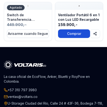
Switch de Transferencia Automática 110V ATS Monofás
Ventilador Portátil 6 en 1 c
Agotado
Switch de
Ventilador Portátil 6 en 1
Transferencia
con Luz LED Recargable
Automática 110V ATS
449.900,-
159.900,-
Monofásico
Avisarme cuando llegue
Comprar
La casa oficial de EcoFlow, Anker, Bluetti y RoyPow en
Colombia.
+57 310 797 3980
ventas@voltaris.co
U-Storage Ciudad del Río, Calle 24 # 43F-36, Bodega 7-118,