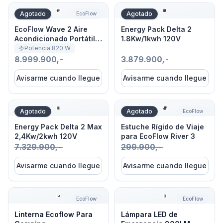
EcoFlow Wave 2 Aire Acondicionado Portátil 5100 BTU
Energy Pack Delta 2 1.8Kw/
Agotado
Agotado
EcoFlow
EcoFlow Wave 2 Aire
Energy Pack Delta 2
Acondicionado Portátil
1.8Kw/1kwh 120V
5100 BTU
Potencia
820
W
8.999.900,-
3.879.900,-
Avisarme cuando llegue
Avisarme cuando llegue
Energy Pack Delta 2 Max 2,4Kw/2kwh 120V
Estuche Rígido de Viaje par
Agotado
Agotado
EcoFlow
Energy Pack Delta 2 Max
Estuche Rígido de Viaje
2,4Kw/2kwh 120V
para EcoFlow River 3
7.329.900,-
299.900,-
Avisarme cuando llegue
Avisarme cuando llegue
Linterna Ecoflow Para Camping
Lámpara LED de Emergenci
EcoFlow
EcoFlow
Linterna Ecoflow Para
Lámpara LED de