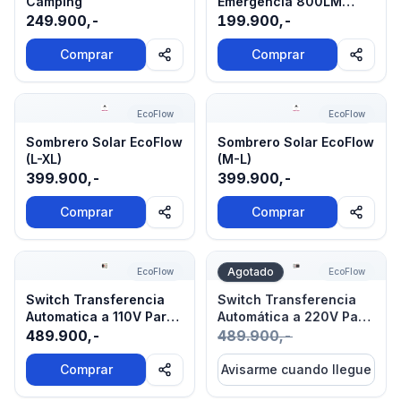
Camping
Emergencia 800LM
Recargable EcoFlow
249.900,-
199.900,-
Comprar
Comprar
Sombrero Solar EcoFlow (L-XL)
Sombrero Solar EcoFlow (M
EcoFlow
EcoFlow
Sombrero Solar EcoFlow
Sombrero Solar EcoFlow
(L-XL)
(M-L)
399.900,-
399.900,-
Comprar
Comprar
Switch Transferencia Automatica a 110V Para Estacione
Switch Transferencia Autom
Agotado
EcoFlow
EcoFlow
Switch Transferencia
Switch Transferencia
Automatica a 110V Para
Automática a 220V Para
Estaciones Ecoflow
Estaciones EcoFlow
489.900,-
489.900,-
Comprar
Avisarme cuando llegue