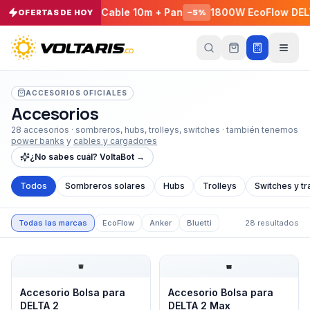
- EcoFlow E980 + Cable 10m + Pan
1800W EcoFlow DELTA 
OFERTAS DE HOY
−
5
%
Tu
carrito
Vacío
ACCESORIOS OFICIALES
Accesorios
Tu
carrito
28
accesorios · sombreros, hubs, trolleys, switches · también tenemos
está
power banks
y
cables y cargadores
vacío
¿No sabes cuál? VoltaBot →
Agrega
productos
Todos
Sombreros solares
Hubs
Trolleys
Switches y tr
con el
botón
“Añadir al
carrito”
y
Todas las marcas
EcoFlow
Anker
Bluetti
28
resultados
págalos
todos
juntos.
Accesorio Bolsa para DELTA 2
Accesorio Bolsa para DELT
iendo productos
Accesorio Bolsa para
Accesorio Bolsa para
DELTA 2
DELTA 2 Max