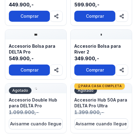
449.900,-
599.900,-
Comprar
Comprar
Accesorio Bolsa para DELTA Pro
Accesorio Bolsa para River 
Accesorio Bolsa para
Accesorio Bolsa para
DELTA Pro
River 2
549.900,-
349.900,-
Comprar
Comprar
Accesorio Double Hub para DELTA Pro
Accesorio Hub 50A para DE
PARA CASA COMPLETA
Agotado
Agotado
Accesorio Double Hub
Accesorio Hub 50A para
para DELTA Pro
DELTA Pro Ultra
1.099.900,-
1.399.900,-
Avisarme cuando llegue
Avisarme cuando llegue