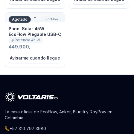
Panel Solar 45W EcoFlow Plegable USB-C
Agotado
EcoFlow
Panel Solar 45W
EcoFlow Plegable USB-C
Potencia
45
W
449.900,-
Avisarme cuando llegue
La casa oficial de EcoFlow, Anker, Bluetti y RoyPow en
Colombia.
+57 310 797 3980