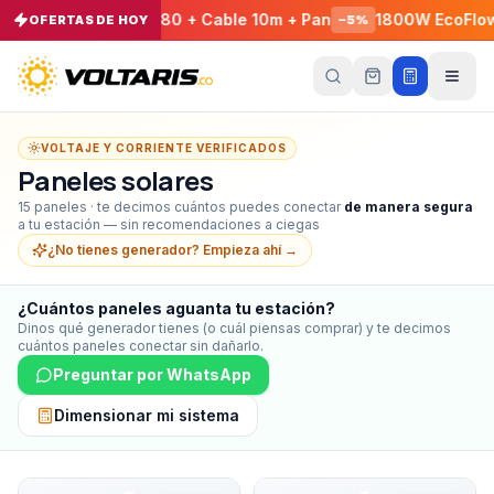
ncia - EcoFlow E980 + Cable 10m + Pan
1800W EcoFlow D
OFERTAS DE HOY
−
5
%
Tu
carrito
Vacío
VOLTAJE Y CORRIENTE VERIFICADOS
Paneles solares
Tu
carrito
15
paneles · te decimos cuántos puedes conectar
de manera segura
está
a tu estación — sin recomendaciones a ciegas
vacío
¿No tienes generador? Empieza ahí →
Agrega
productos
con el
¿Cuántos paneles aguanta tu estación?
botón
Dinos qué generador tienes (o cuál piensas comprar) y te decimos
“Añadir al
cuántos paneles conectar sin dañarlo.
carrito”
y
págalos
Preguntar por WhatsApp
todos
juntos.
Dimensionar mi sistema
iendo productos
Panel Solar Bifacial Plegable EcoFlow 220W
Panel Solar 160W EcoFlow