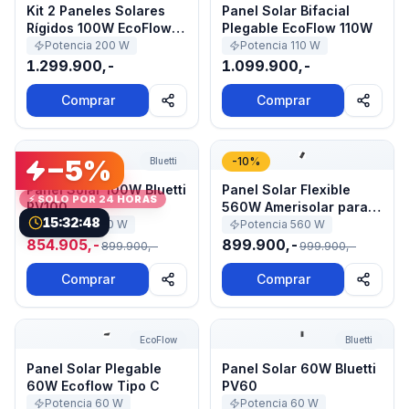
Kit 2 Paneles Solares
Panel Solar Bifacial
Rígidos 100W EcoFlow
Plegable EcoFlow 110W
(200W)
Potencia
200
W
Potencia
110
W
1.299.900,-
1.099.900,-
Comprar
Comprar
Panel Solar 100W Bluetti PV100
Panel Solar Flexible 560W A
−
5
%
-
10
%
Bluetti
Panel Solar 100W Bluetti
Panel Solar Flexible
⚡ SOLO POR 24 HORAS
PV100
560W Amerisolar para
15:32:48
Techos Livianos
Potencia
100
W
Potencia
560
W
854.905,-
899.900,-
899.900,-
999.900,-
Comprar
Comprar
Panel Solar Plegable 60W Ecoflow Tipo C
Panel Solar 60W Bluetti PV
EcoFlow
Bluetti
Panel Solar Plegable
Panel Solar 60W Bluetti
60W Ecoflow Tipo C
PV60
Potencia
60
W
Potencia
60
W