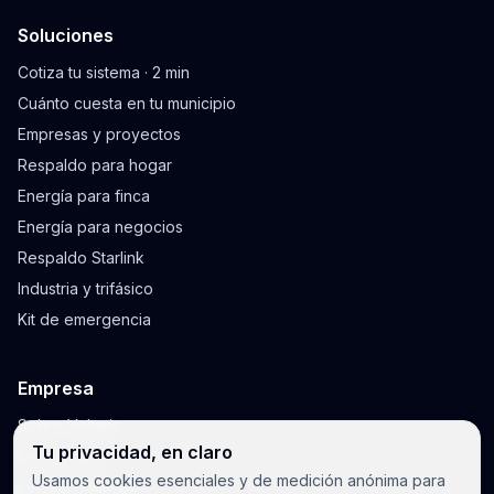
Soluciones
Cotiza tu sistema · 2 min
Cuánto cuesta en tu municipio
Empresas y proyectos
Respaldo para hogar
Energía para finca
Energía para negocios
Respaldo Starlink
Industria y trifásico
Kit de emergencia
Empresa
Sobre Voltaris
Tu privacidad, en claro
Blog y guías
Usamos cookies esenciales y de medición anónima para
Envíos y garantía