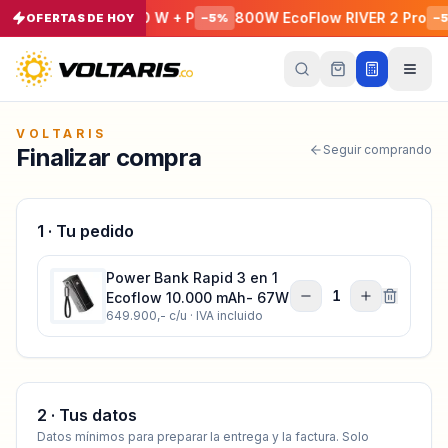
r SOLIX C1000X 1800 W + P
800W EcoFlow RIVER 2 Pro
OFERTAS DE HOY
−
5
%
−
5
%
Tu
carrito
Vacío
VOLTARIS
Seguir comprando
Finalizar compra
Tu
carrito
está
vacío
1 · Tu pedido
Agrega
productos
con el
Power Bank Rapid 3 en 1
botón
1
Ecoflow 10.000 mAh- 67W
“Añadir al
649.900,-
c/u · IVA incluido
carrito”
y
págalos
todos
juntos.
iendo productos
2 · Tus datos
Datos mínimos para preparar la entrega y la factura. Solo