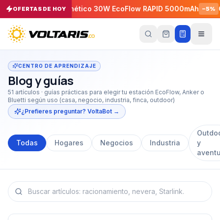
gador Magnético 30W EcoFlow RAPID 5000mAh
Cargador
OFERTAS DE HOY
−
5
%
Tu
carrito
Vacío
CENTRO DE APRENDIZAJE
Blog y guías
Tu
carrito
51
artículos · guías prácticas para elegir tu estación EcoFlow, Anker o
está
Bluetti según uso (casa, negocio, industria, finca, outdoor)
vacío
¿Prefieres preguntar? VoltaBot →
Agrega
productos
Outdo
con el
botón
Todas
Hogares
Negocios
Industria
y
“Añadir al
avent
carrito”
y
págalos
todos
juntos.
iendo productos
Racionamiento de energía en Colombia: qué dice XM y 