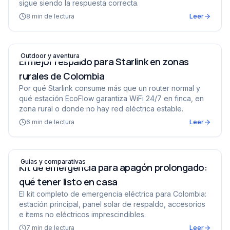
sigue siendo la respuesta correcta.
8
min de lectura
Leer
El mejor respaldo para Starlink en zonas rurales de Col
Outdoor y aventura
El mejor respaldo para Starlink en zonas
rurales de Colombia
Por qué Starlink consume más que un router normal y
qué estación EcoFlow garantiza WiFi 24/7 en finca, en
zona rural o donde no hay red eléctrica estable.
6
min de lectura
Leer
Kit de emergencia para apagón prolongado: qué tener li
Guías y comparativas
Kit de emergencia para apagón prolongado:
qué tener listo en casa
El kit completo de emergencia eléctrica para Colombia:
estación principal, panel solar de respaldo, accesorios
e ítems no eléctricos imprescindibles.
7
min de lectura
Leer