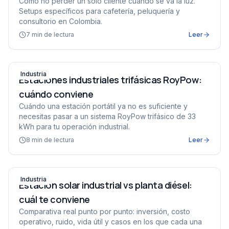
Cómo no perder un solo cliente cuando se va la luz.
Setups específicos para cafetería, peluquería y
consultorio en Colombia.
7
min de lectura
Leer
Estaciones industriales trifásicas RoyPow: cuándo convi
Industria
Estaciones industriales trifásicas RoyPow:
cuándo conviene
Cuándo una estación portátil ya no es suficiente y
necesitas pasar a un sistema RoyPow trifásico de 33
kWh para tu operación industrial.
8
min de lectura
Leer
Estación solar industrial vs planta diésel: cuál te convien
Industria
Estación solar industrial vs planta diésel:
cuál te conviene
Comparativa real punto por punto: inversión, costo
operativo, ruido, vida útil y casos en los que cada una