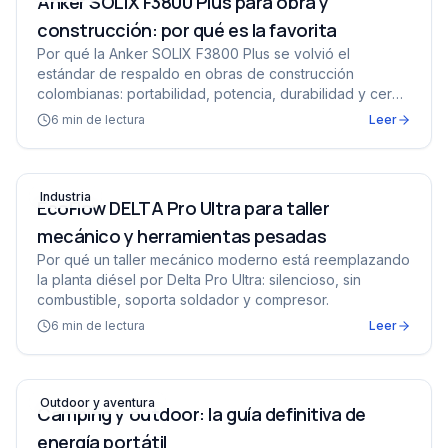
Anker SOLIX F3800 Plus para obra y
construcción: por qué es la favorita
Por qué la Anker SOLIX F3800 Plus se volvió el
estándar de respaldo en obras de construcción
colombianas: portabilidad, potencia, durabilidad y cero
combustible.
6
min de lectura
Leer
EcoFlow DELTA Pro Ultra para taller mecánico y herram
Industria
EcoFlow DELTA Pro Ultra para taller
mecánico y herramientas pesadas
Por qué un taller mecánico moderno está reemplazando
la planta diésel por Delta Pro Ultra: silencioso, sin
combustible, soporta soldador y compresor.
6
min de lectura
Leer
Camping y outdoor: la guía definitiva de energía portátil
Outdoor y aventura
Camping y outdoor: la guía definitiva de
energía portátil