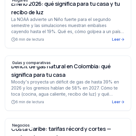
Hogares
El Niño 2026: qué significa para tu casa y tu
recibo de luz
La NOAA advierte un Niño fuerte para el segundo
semestre y las simulaciones muestran embalses
cayendo hasta el 19%. Qué es, cómo golpea a un país
2/3 hídrico y qué hacer en casa desde ya.
6
min de lectura
Leer
Déficit de gas natural en Colombia: qué significa para tu
Guías y comparativas
Déficit de gas natural en Colombia: qué
significa para tu casa
Moody's proyecta un déficit de gas de hasta 39% en
2026 y los gremios hablan de 58% en 2027. Cómo te
toca (cocina, agua caliente, recibo de luz) y qué
alternativas eléctricas existen.
6
min de lectura
Leer
Costa Caribe: tarifas récord y cortes — protege tu negoc
Negocios
Costa Caribe: tarifas récord y cortes —