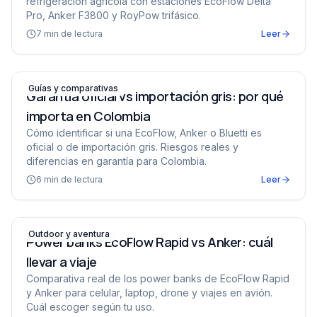
refrigeración agrícola con estaciones EcoFlow Delta
Pro, Anker F3800 y RoyPow trifásico.
7
min de lectura
Leer
Garantía oficial vs importación gris: por qué importa en
Guías y comparativas
Garantía oficial vs importación gris: por qué
importa en Colombia
Cómo identificar si una EcoFlow, Anker o Bluetti es
oficial o de importación gris. Riesgos reales y
diferencias en garantía para Colombia.
6
min de lectura
Leer
Power banks EcoFlow Rapid vs Anker: cuál llevar a viaj
Outdoor y aventura
Power banks EcoFlow Rapid vs Anker: cuál
llevar a viaje
Comparativa real de los power banks de EcoFlow Rapid
y Anker para celular, laptop, drone y viajes en avión.
Cuál escoger según tu uso.