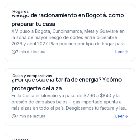
Riesgo de racionamiento en Bogotá: cómo preparar tu c
Hogares
Riesgo de racionamiento en Bogotá: cómo
preparar tu casa
XM puso a Bogotá, Cundinamarca, Meta y Guaviare en
la zona de mayor riesgo de cortes entre diciembre
2026 y abril 2027. Plan práctico por tipo de hogar para
pasar los bloques sin luz como si nada.
7
min de lectura
Leer
¿Por qué sube la tarifa de energía? Y cómo protegerte d
Guías y comparativas
¿Por qué sube la tarifa de energía? Y cómo
protegerte del alza
En la Costa el kilovatio ya pasó de $796 a $840 y la
presión de embalses bajos + gas importado apunta a
más alzas en todo el país. Desglosamos tu factura y las
formas reales de recortarla.
7
min de lectura
Leer
El Niño 2026: qué significa para tu casa y tu recibo de lu