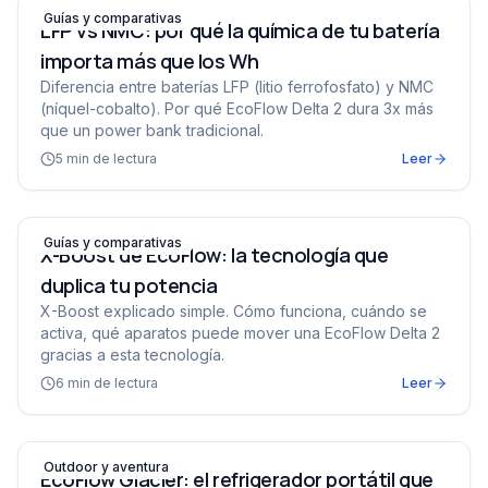
LFP vs NMC: por qué la química de tu batería importa 
Guías y comparativas
LFP vs NMC: por qué la química de tu batería
importa más que los Wh
Diferencia entre baterías LFP (litio ferrofosfato) y NMC
(níquel-cobalto). Por qué EcoFlow Delta 2 dura 3x más
que un power bank tradicional.
5
min de lectura
Leer
X-Boost de EcoFlow: la tecnología que duplica tu potenc
Guías y comparativas
X-Boost de EcoFlow: la tecnología que
duplica tu potencia
X-Boost explicado simple. Cómo funciona, cuándo se
activa, qué aparatos puede mover una EcoFlow Delta 2
gracias a esta tecnología.
6
min de lectura
Leer
EcoFlow Glacier: el refrigerador portátil que también e
Outdoor y aventura
EcoFlow Glacier: el refrigerador portátil que