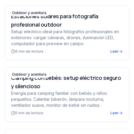
Estaciones solares para fotografía profesional outdoor
Outdoor y aventura
Estaciones solares para fotografía
profesional outdoor
Setup eléctrico ideal para fotógrafos profesionales en
exteriores: cargar cámaras, drones, iluminación LED,
computador para preview en campo.
6
min de lectura
Leer
Camping con bebés: setup eléctrico seguro y silencioso
Outdoor y aventura
Camping con bebés: setup eléctrico seguro
y silencioso
Energía para camping familiar con bebés y niños
pequeños. Calentar biberón, lámpara nocturna,
ventilador suave, monitor de bebé sin ruidos.
5
min de lectura
Leer
Respaldo solar para trabajo remoto y home office en Co