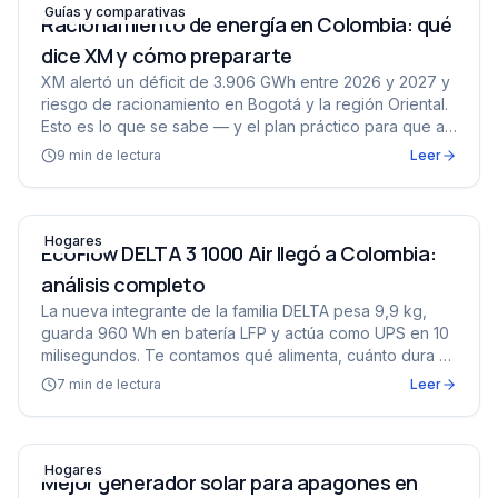
Guías y comparativas
Racionamiento de energía en Colombia: qué
dice XM y cómo prepararte
XM alertó un déficit de 3.906 GWh entre 2026 y 2027 y
riesgo de racionamiento en Bogotá y la región Oriental.
Esto es lo que se sabe — y el plan práctico para que a
tu casa no la coja desprevenida.
9
min de lectura
Leer
EcoFlow DELTA 3 1000 Air llegó a Colombia: análisis co
Hogares
EcoFlow DELTA 3 1000 Air llegó a Colombia:
análisis completo
La nueva integrante de la familia DELTA pesa 9,9 kg,
guarda 960 Wh en batería LFP y actúa como UPS en 10
milisegundos. Te contamos qué alimenta, cuánto dura y
para quién es (y para quién no).
7
min de lectura
Leer
Mejor generador solar para apagones en casa: guía 202
Hogares
Mejor generador solar para apagones en