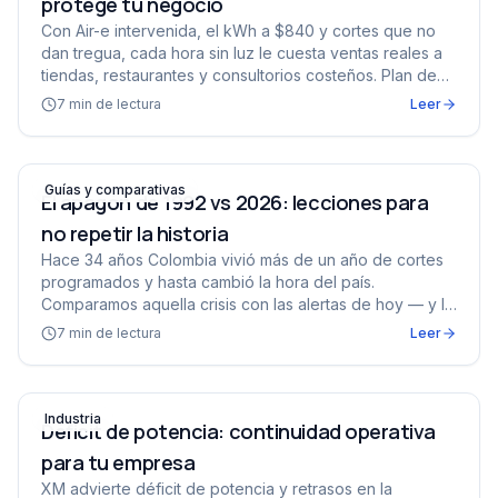
protege tu negocio
Con Air-e intervenida, el kWh a $840 y cortes que no
dan tregua, cada hora sin luz le cuesta ventas reales a
tiendas, restaurantes y consultorios costeños. Plan de
defensa por tipo de negocio.
7
min de lectura
Leer
El apagón de 1992 vs 2026: lecciones para no repetir la h
Guías y comparativas
El apagón de 1992 vs 2026: lecciones para
no repetir la historia
Hace 34 años Colombia vivió más de un año de cortes
programados y hasta cambió la hora del país.
Comparamos aquella crisis con las alertas de hoy — y la
gran diferencia: esta vez puedes prepararte.
7
min de lectura
Leer
Déficit de potencia: continuidad operativa para tu empre
Industria
Déficit de potencia: continuidad operativa
para tu empresa
XM advierte déficit de potencia y retrasos en la