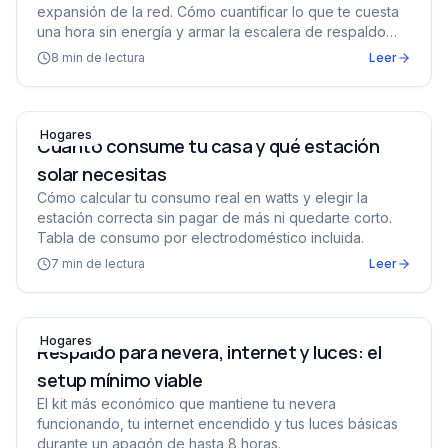
expansión de la red. Cómo cuantificar lo que te cuesta
una hora sin energía y armar la escalera de respaldo
correcta — sin diésel.
8
min de lectura
Leer
Cuánto consume tu casa y qué estación solar necesitas
Hogares
Cuánto consume tu casa y qué estación
solar necesitas
Cómo calcular tu consumo real en watts y elegir la
estación correcta sin pagar de más ni quedarte corto.
Tabla de consumo por electrodoméstico incluida.
7
min de lectura
Leer
Respaldo para nevera, internet y luces: el setup mínimo 
Hogares
Respaldo para nevera, internet y luces: el
setup mínimo viable
El kit más económico que mantiene tu nevera
funcionando, tu internet encendido y tus luces básicas
durante un apagón de hasta 8 horas.