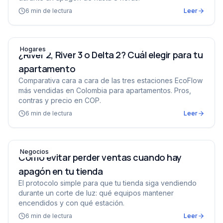
6
min de lectura
Leer
¿River 2, River 3 o Delta 2? Cuál elegir para tu apartame
Hogares
¿River 2, River 3 o Delta 2? Cuál elegir para tu
apartamento
Comparativa cara a cara de las tres estaciones EcoFlow
más vendidas en Colombia para apartamentos. Pros,
contras y precio en COP.
6
min de lectura
Leer
Cómo evitar perder ventas cuando hay apagón en tu tie
Negocios
Cómo evitar perder ventas cuando hay
apagón en tu tienda
El protocolo simple para que tu tienda siga vendiendo
durante un corte de luz: qué equipos mantener
encendidos y con qué estación.
6
min de lectura
Leer