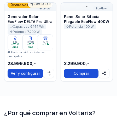
COMPARAR
Generador Solar EcoFlow DELTA Pro Ultra
Panel Solar Bifacial Plega
PARA CASA COMPLETA
EcoFlow
EcoFlow
Generador Solar
Panel Solar Bifacial
EcoFlow DELTA Pro Ultra
Plegable EcoFlow 400W
Capacidad
6.144
Wh
Potencia
400
W
Potencia
7.200
W
Luz
Nevera
Aire
~21.8
~2.7
~5 h
días
días
🚚 Envío incluido a ciudades
principales
28.999.900,-
3.299.900,-
Ver y configurar
Comprar
¿Por qué comprar en Voltaris?