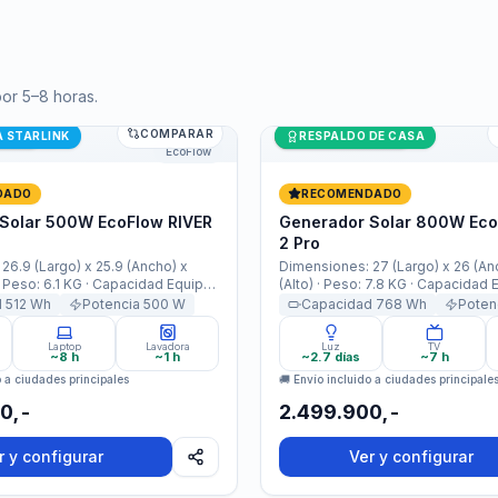
por 5–8 horas.
COMPARAR
olar 500W EcoFlow RIVER 2 Max
dades
Generador Solar 800W Eco
Últimas unidades
A STARLINK
RESPALDO DE CASA
EcoFlow
DADO
RECOMENDADO
Solar 500W EcoFlow RIVER
Generador Solar 800W Eco
2 Pro
26.9 (Largo) x 25.9 (Ancho) x
Dimensiones: 27 (Largo) x 26 (An
· Peso: 6.1 KG · Capacidad Equipo:
(Alto) · Peso: 7.8 KG · Capacidad 
cidad Batería: 20000mAh
768Wh · Capacidad Batería: 40
d
512
Wh
Potencia
500
W
Capacidad
768
Wh
Poten
· ​​Ciclos d​​e carga: 3000 ciclos de
(768Wh/19,2V) · ​​Ciclos de carga:
rga al 80% · Potencia: 500W
de carga y descarga al 80% · Po
Laptop
Lavadora
Luz
TV
 X-Boost · Garantía:3 Años ·
Nominal 1600W X-Boost · Garantía
~8 h
~1 h
~2.7 días
~7 h
o a ciudades principales
🚚 Envío incluido a ciudades principale
0,-
2.499.900,-
r y configurar
Ver y configurar