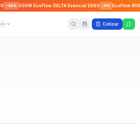
00W EcoFlow DELTA Esencial E980
EcoFlow RIVER 3 Max
−
5
%
Cotizar
ente
Más