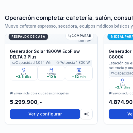
Operación completa: cafetería, salón, consul
Mueve cafetera espresso, secadora, equipos médicos básicos y t
COMPARAR
Generador Solar 1800W EcoFlow DELTA 3 Plus
Generador S
RESPALDO DE CASA
IDEAL PAR
EcoFlow
Generador Solar 1800W EcoFlow
Generador 
DELTA 3 Plus
C800X
Capacidad
1.024
Wh
Potencia
1.800
W
Estación de 
potencia y un
camping. Sali
Capacida
Luz
Nevera
Aire
~3.6 días
~10 h
~52 min
USB-A y toma
Luz
~2.7 días
🚚 Envío incluido a ciudades principales
🚚 Envío incluid
5.299.900,-
4.874.90
Ver y configurar
Ve