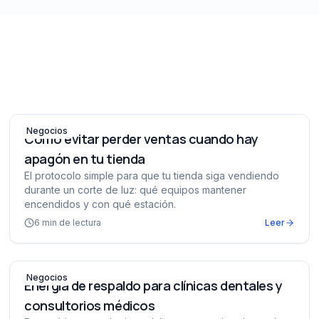
 consultorios
Cómo evitar perder ventas cuando hay apagón en tu tie
Negocios
Cómo evitar perder ventas cuando hay
apagón en tu tienda
El protocolo simple para que tu tienda siga vendiendo
durante un corte de luz: qué equipos mantener
encendidos y con qué estación.
6
min de lectura
Leer
ueñas
Energía de respaldo para clínicas dentales y consultorio
Negocios
Energía de respaldo para clínicas dentales y
consultorios médicos