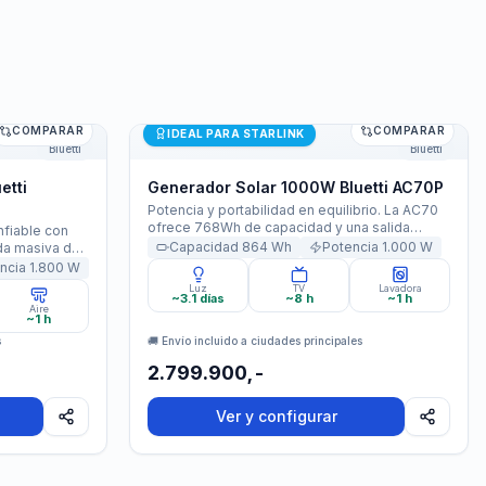
COMPARAR
COMPARAR
etti AC180P
Generador Solar 1000W Bluetti AC70P
IDEAL PARA STARLINK
Bluetti
Bluetti
etti
Generador Solar 1000W Bluetti AC70P
Potencia y portabilidad en equilibrio. La AC70
ofrece 768Wh de capacidad y una salida
nfiable con
robusta de 1,000W (picos de 2,000W). Carga al
Capacidad
864
Wh
Potencia
1.000
W
da masiva de
80% en 45 min y cuenta con 7 salidas para
 del 0 al 80%
ncia
1.800
W
todos tus dispositivos.
rtos,
Luz
TV
Lavadora
~3.1 días
~8 h
~1 h
Aire
~1 h
s
🚚 Envío incluido a ciudades principales
2.799.900,-
Ver y configurar