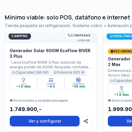
Mínimo viable: solo POS, datáfono e internet
Tienda pequeña sin refrigeración. Sostiene cobro + iluminación 
COMPARAR
Generador Solar 600W EcoFlow RIVER 3 Plus
Generador S
Últimas uni
CAMPING
IDEAL PAR
EcoFlow
Generador Solar 600W EcoFlow RIVER
RECOMEN
3 Plus
Generador 
· Lleva EcoFlow RIVER 3 Plus: estación de
2 Max
energía portátil de 600W. Respaldo confiable
Dimensiones: 
donde lo necesites. ¡Llévala contigo a todas
Capacidad
286
Wh
Potencia
600
W
19.5cm (Alto) 
partes! · Estación de Energia Portatil Ecoflow
512Wh · Capa
Capacida
RIVER 3 PLUS 600W Potencia 286Wh
Luz
Laptop
Lavadora
(512Wh/25,6V) 
Capacidad está agotado y se enviará tan
~1.0 días
~4 h
~36 min
carga y desca
pronto como vuelva a estar disponible. ·
Luz
Nominal 1000W
~1.8 días
🚚 Envío incluido a ciudades principales
🚚 Envío incluid
1.749.900,-
1.999.90
Ver y configurar
Ve