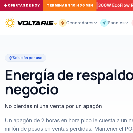
ida EcoFlow RAPID Pro USB-C a
300W EcoFlow RIVER 3
OFERTAS DE HOY
TERMINA EN 10 H 56 MIN
−
5
%
−
5
Tu
carrito
Vacío
Generadores
Paneles
Tu
carrito
Solución por uso
está
vacío
Energía de respaldo
Agrega
productos
con el
negocio
botón
“Añadir al
carrito”
y
págalos
todos
No pierdas ni una venta por un apagón
juntos.
iendo productos
Un apagón de 2 horas en hora pico le cuesta a un ne
millón de pesos en ventas perdidas. Mantener el POS