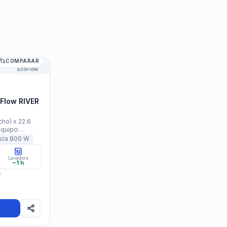
COMPARAR
Flow RIVER 2 Pro
EcoFlow
Flow RIVER
cho) x 22.6
Equipo:
000mAh
cia
800
W
 3000 ciclos
tencia: 800W
Lavadora
:3 Años ·
~1 h
s