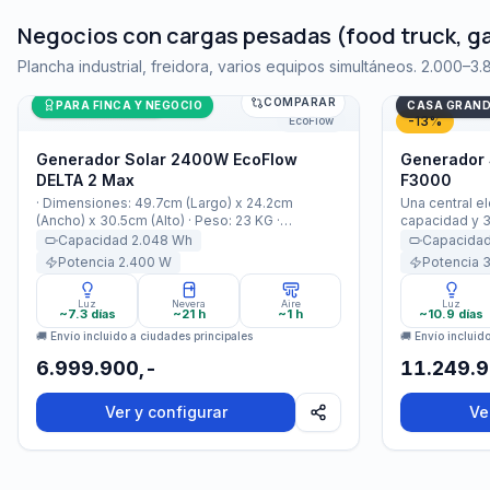
Negocios con cargas pesadas (food truck, g
Plancha industrial, freidora, varios equipos simultáneos. 2.000–3
COMPARAR
Generador Solar 2400W EcoFlow DELTA 2 Max
Últimas unidades
Generador S
PARA FINCA Y NEGOCIO
CASA GRANDE
-
13
%
EcoFlow
Generador Solar 2400W EcoFlow
Generador 
DELTA 2 Max
F3000
· Dimensiones: 49.7cm (Largo) x 24.2cm
Una central e
(Ancho) x 30.5cm (Alto) · Peso: 23 KG ·
capacidad y 
Capacidad Equipo: 2048 Wh · Potencia: 2400W
Diseñada para
Capacidad
2.048
Wh
Capacida
Nominal / 3100W X-Boost · Garantía: 5 Años ·
ruedas integra
Potencia
2.400
W
Potencia
3
Luz
Nevera
Aire
Luz
~7.3 días
~21 h
~1 h
~10.9 días
🚚 Envío incluido a ciudades principales
🚚 Envío incluid
6.999.900,-
11.249.9
Ver y configurar
Ve