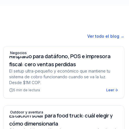
Ver todo el blog →
nda
Respaldo para datáfono, POS e impresora fiscal: cero ve
Negocios
Respaldo para datáfono, POS e impresora
fiscal: cero ventas perdidas
El setup ultra-pequeño y económico que mantiene tu
sistema de cobro funcionando cuando se va la luz.
Desde $1M COP.
5
min de lectura
Leer
s médicos
Estación solar para food truck: cuál elegir y cómo dimens
Outdoor y aventura
Estación solar para food truck: cuál elegir y
cómo dimensionarla