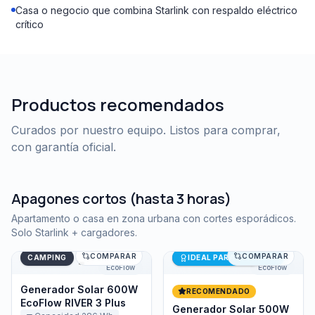
Casa o negocio que combina Starlink con respaldo eléctrico
crítico
Productos recomendados
Curados por nuestro equipo. Listos para comprar,
con garantía oficial.
Apagones cortos (hasta 3 horas)
Apartamento o casa en zona urbana con cortes esporádicos.
Solo Starlink + cargadores.
COMPARAR
COMPARAR
Generador Solar 600W EcoFlow RIVER 3 Plus
Generador Solar 500W Eco
Últimas unidades
CAMPING
IDEAL PARA STARLINK
EcoFlow
EcoFlow
Generador Solar 600W
RECOMENDADO
EcoFlow RIVER 3 Plus
Generador Solar 500W