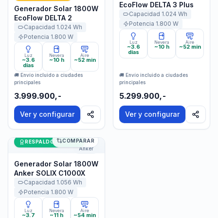
EcoFlow DELTA 3 Plus
Generador Solar 1800W
Capacidad
1.024
Wh
EcoFlow DELTA 2
Potencia
1.800
W
Capacidad
1.024
Wh
Potencia
1.800
W
Luz
Nevera
Aire
~3.6
~10 h
~52 min
días
Luz
Nevera
Aire
~3.6
~10 h
~52 min
días
🚚 Envío incluido a ciudades
🚚 Envío incluido a ciudades
principales
principales
3.999.900,-
5.299.900,-
Ver y configurar
Ver y configurar
COMPARAR
Generador Solar 1800W Anker SOLIX C1000X
RESPALDO DE CASA
Anker
Generador Solar 1800W
Anker SOLIX C1000X
Capacidad
1.056
Wh
Potencia
1.800
W
Luz
Nevera
Aire
~3.7
~11 h
~54 min