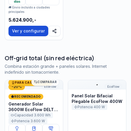
días
🚚 Envío incluido a ciudades
principales
5.624.900,-
Ver y configurar
Off-grid total (sin red eléctrica)
Combina estación grande + paneles solares. Internet
indefinido sin tomacorriente.
COMPARAR
Generador Solar 3600W EcoFlow DELTA Pro
Últimas unidades
Panel Solar Bifacial Plega
PARA CASA GRANDE
-
20
%
EcoFlow
EcoFlow
Panel Solar Bifacial
RECOMENDADO
Plegable EcoFlow 400W
Generador Solar
Potencia
400
W
3600W EcoFlow DELTA
Pro
Capacidad
3.600
Wh
Potencia
3.600
W