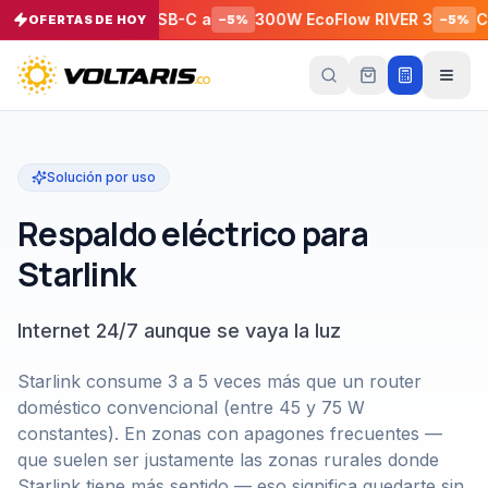
low RAPID Pro USB-C a
300W EcoFlow RIVER 3
Cable 
OFERTAS DE HOY
−
5
%
−
5
%
Tu
carrito
Vacío
Tu
Solución por uso
carrito
está
Respaldo eléctrico para
vacío
Starlink
Agrega
productos
con el
botón
Internet 24/7 aunque se vaya la luz
“Añadir al
carrito”
y
págalos
Starlink consume 3 a 5 veces más que un router
todos
juntos.
doméstico convencional (entre 45 y 75 W
constantes). En zonas con apagones frecuentes —
iendo productos
que suelen ser justamente las zonas rurales donde
Starlink tiene más sentido — eso significa quedarte sin