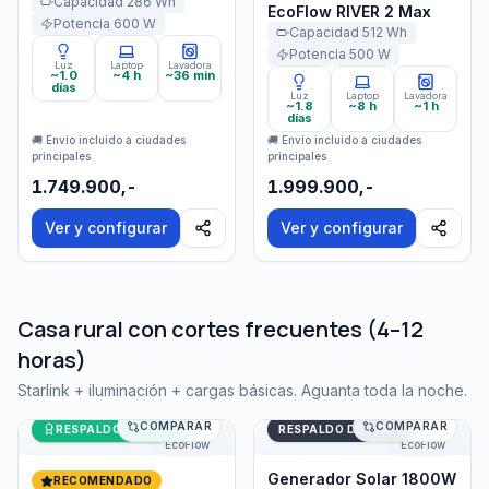
Capacidad
286
Wh
EcoFlow RIVER 2 Max
Potencia
600
W
Capacidad
512
Wh
Potencia
500
W
Luz
Laptop
Lavadora
~1.0
~4 h
~36 min
días
Luz
Laptop
Lavadora
~1.8
~8 h
~1 h
días
🚚 Envío incluido a ciudades
🚚 Envío incluido a ciudades
principales
principales
1.749.900,-
1.999.900,-
Ver y configurar
Ver y configurar
Casa rural con cortes frecuentes (4–12
horas)
Starlink + iluminación + cargas básicas. Aguanta toda la noche.
COMPARAR
COMPARAR
Generador Solar 1800W EcoFlow DELTA 2
Últimas unidades
Generador Solar 1800W Ec
RESPALDO DE CASA
RESPALDO DE CASA
EcoFlow
EcoFlow
Generador Solar 1800W
RECOMENDADO