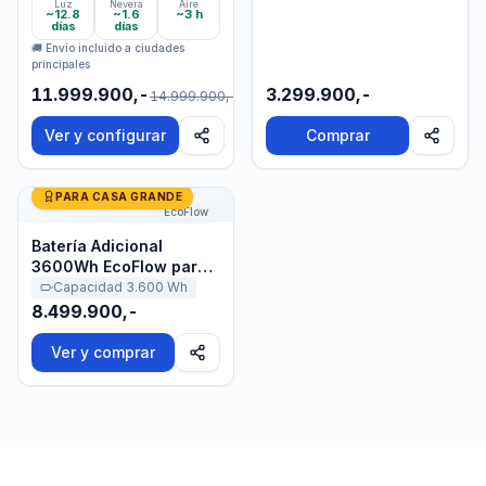
Luz
Nevera
Aire
~12.8
~1.6
~3 h
días
días
🚚 Envío incluido a ciudades
principales
11.999.900,-
3.299.900,-
14.999.900,-
Ver y configurar
Comprar
Batería Adicional 3600Wh EcoFlow para DELTA Pro
PARA CASA GRANDE
EcoFlow
Batería Adicional
3600Wh EcoFlow para
DELTA Pro
Capacidad
3.600
Wh
8.499.900,-
Ver y comprar