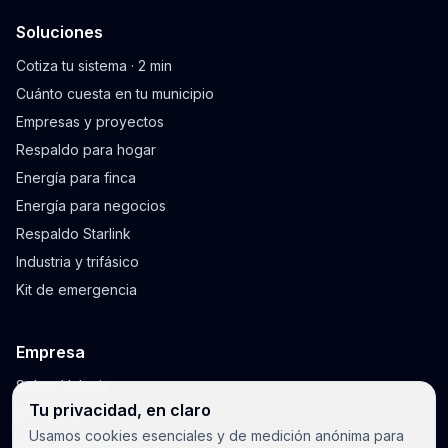
Soluciones
Cotiza tu sistema · 2 min
Cuánto cuesta en tu municipio
Empresas y proyectos
Respaldo para hogar
Energía para finca
Energía para negocios
Respaldo Starlink
Industria y trifásico
Kit de emergencia
Empresa
Sobre Voltaris
Tu privacidad, en claro
Blog y guías
Usamos cookies esenciales y de medición anónima para
Envíos y garantía