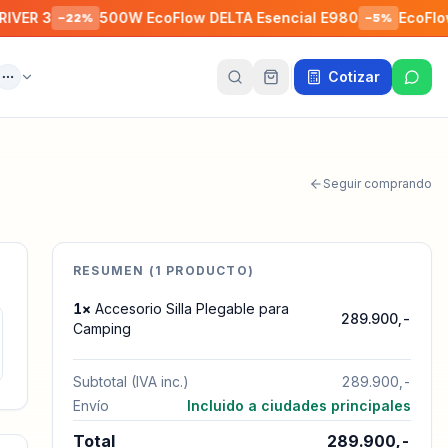
R 3
500W EcoFlow DELTA Esencial E980
EcoFlow R
−
22
%
−
5
%
Cotizar
ente
Más
Seguir comprando
RESUMEN (
1
PRODUCTO
)
1
×
Accesorio Silla Plegable para
289.900,-
Camping
Subtotal (IVA inc.)
289.900,-
Envío
Incluido a ciudades principales
Total
289.900,-