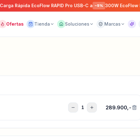
ga Rápida EcoFlow RAPID Pro USB-C a
300W EcoFlow RIVE
−
5
%
Ofertas
Tienda
Soluciones
Marcas
Asist
289.900,-
1