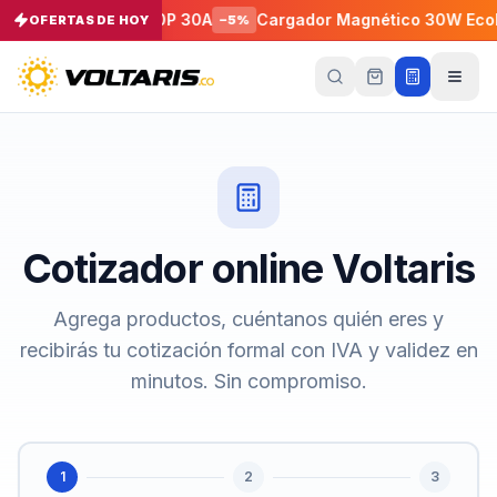
Macho NEMA L14-30P 30A
Cargador Magnético 30W EcoF
OFERTAS DE HOY
−
5
%
Tu
carrito
Vacío
Tu
carrito
está
vacío
Cotizador online Voltaris
Agrega
productos
con el
Agrega productos, cuéntanos quién eres y
botón
“Añadir al
recibirás tu cotización formal con IVA y validez en
carrito”
y
págalos
minutos. Sin compromiso.
todos
juntos.
iendo productos
1
2
3