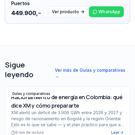
Puertos
Ver producto
WhatsApp
449.900,-
Sigue
Ver más de
Guías y comparativas
leyendo
→
Racionamiento de energía en Colombia: qué dice XM y 
Guías y comparativas
Racionamiento de energía en Colombia: qué
dice XM y cómo prepararte
XM alertó un déficit de 3.906 GWh entre 2026 y 2027 y
riesgo de racionamiento en Bogotá y la región Oriental.
Esto es lo que se sabe — y el plan práctico para que a
tu casa no la coja desprevenida.
9
min de lectura
Leer