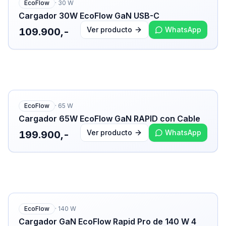
EcoFlow
·
30
W
Cargador 30W EcoFlow GaN USB-C
Ver producto
WhatsApp
109.900,-
EcoFlow
·
65
W
Cargador 65W EcoFlow GaN RAPID con Cable
Ver producto
WhatsApp
199.900,-
EcoFlow
·
140
W
Cargador GaN EcoFlow Rapid Pro de 140 W 4