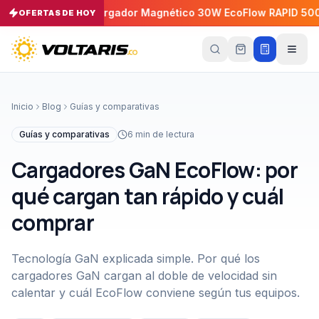
P 30A
Cargador Magnético 30W EcoFlow RAPID 5000mAh
OFERTAS DE HOY
−
5
%
Tu
carrito
Vacío
Inicio
Blog
Guías y comparativas
Tu
carrito
Guías y comparativas
6
min de lectura
está
vacío
Cargadores GaN EcoFlow: por
Agrega
productos
qué cargan tan rápido y cuál
con el
botón
comprar
“Añadir al
carrito”
y
págalos
todos
Tecnología GaN explicada simple. Por qué los
juntos.
cargadores GaN cargan al doble de velocidad sin
iendo productos
calentar y cuál EcoFlow conviene según tus equipos.