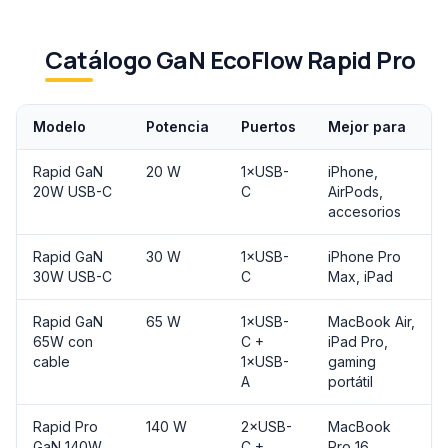
Catálogo GaN EcoFlow Rapid Pro
Modelo
Potencia
Puertos
Mejor para
Rapid GaN
20 W
1×USB-
iPhone,
20W USB-C
C
AirPods,
accesorios
Rapid GaN
30 W
1×USB-
iPhone Pro
30W USB-C
C
Max, iPad
Rapid GaN
65 W
1×USB-
MacBook Air,
65W con
C +
iPad Pro,
cable
1×USB-
gaming
A
portátil
Rapid Pro
140 W
2×USB-
MacBook
GaN 140W
C +
Pro 16,