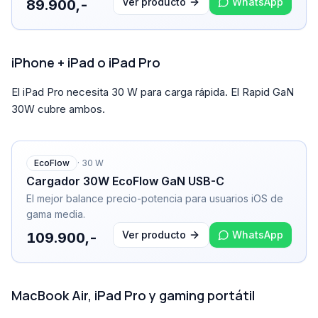
Ver producto
WhatsApp
89.900,-
iPhone + iPad o iPad Pro
El iPad Pro necesita 30 W para carga rápida. El Rapid GaN
30W cubre ambos.
EcoFlow
·
30
W
Cargador 30W EcoFlow GaN USB-C
El mejor balance precio-potencia para usuarios iOS de
gama media.
Ver producto
WhatsApp
109.900,-
MacBook Air, iPad Pro y gaming portátil