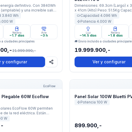
 energía definitivo. Con 3840Wh
Dimensiones: 69.3cm (Largo) x 3
(ampliable) y una increíble salida
x 41cm (Alto) Peso: 51.5Kg Capacidad
ede integrarse con el panel
Equipo: 4096Wh Potencia: Nominal: 4000W
d
3.840
Wh
Capacidad
4.096
Wh
tu hogar para un respaldo
Nominal 6000W X-Boost Garantía: 5 años
6.000
W
Potencia
4.000
W
Línea: Delta Pro 3
Nevera
Aire
Luz
Nevera
~1.7 días
~3 h
~14.5 días
~1.8 días
o a ciudades principales
🚚 Envío incluido a ciudades principale
900,-
19.999.900,-
21.999.990,-
r y configurar
Ver y configurar
 Plegable 60W Ecoflow Tipo C
Panel Solar 100W Bluetti P
EcoFlow
r Plegable 60W Ecoflow
Panel Solar 100W Bluetti P
Potencia
100
W
solares EcoFlow 60W permiten
 de la red eléctrica. Están
 células de silicio
60
W
o altamente eficientes y son
,-
899.900,-
mpermeables y plegables, lo que
 en una excelente opción para