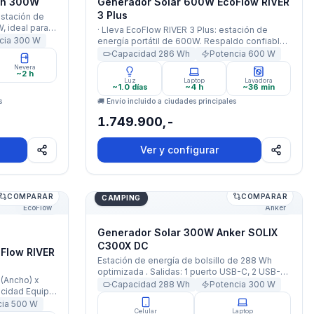
Wh 300W
Generador Solar 600W EcoFlow RIVER
3 Plus
estación de
, ideal para
· Lleva EcoFlow RIVER 3 Plus: estación de
de luz en
cia
300
W
energía portátil de 600W. Respaldo confiable
nsibles como
donde lo necesites. ¡Llévala contigo a todas
Capacidad
286
Wh
Potencia
600
W
 y
partes! · Estación de Energia Portatil Ecoflow
Nevera
ales. Con
~2 h
RIVER 3 PLUS 600W Potencia 286Wh
Luz
Laptop
Lavadora
Capacidad está agotado y se enviará tan
~1.0 días
~4 h
~36 min
pronto como vuelva a estar disponible. ·
s
🚚 Envío incluido a ciudades principales
1.749.900,-
Ver y configurar
COMPARAR
COMPARAR
oFlow RIVER 2 Max
Generador Solar 300W Anker SOLIX C30
CAMPING
EcoFlow
Anker
Generador Solar 300W Anker SOLIX
C300X DC
Flow RIVER
Estación de energía de bolsillo de 288 Wh
optimizada . Salidas: 1 puerto USB-C, 2 USB-A ,
 (Ancho) x
3 salidas AC y 1 toma de auto.
Capacidad
288
Wh
Potencia
300
W
pacidad Equipo:
00mAh
cia
500
W
Celular
Laptop
 3000 ciclos