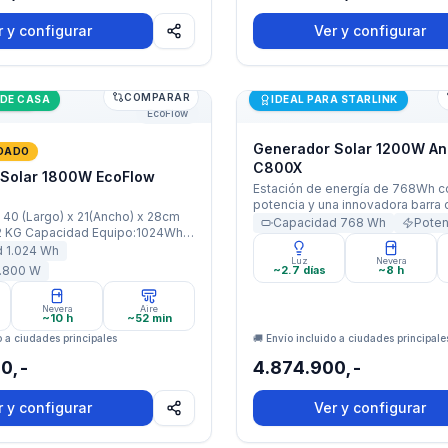
Ah) · Potencia: 500W Nominal /
 · Garantía: 2 Años
r y configurar
Ver y configurar
COMPARAR
olar 1800W EcoFlow DELTA 2
dades
Generador Solar 1200W A
 DE CASA
IDEAL PARA STARLINK
EcoFlow
Generador Solar 1200W An
DADO
C800X
 Solar 1800W EcoFlow
Estación de energía de 768Wh 
potencia y una innovadora barra 
40 (Largo) x 21(Ancho) x 28cm
camping. Salidas: 5 enchufes AC,
Capacidad
768
Wh
Pote
USB-A y toma de auto.
ería: 47600mAh (85Ah / 51,2V)
d
1.024
Wh
Luz
Nevera
00W Nominal / 2200W X-Boost
1.800
W
~2.7 días
~8 h
Garantía: 5 Años · · ·
Nevera
Aire
~10 h
~52 min
o a ciudades principales
🚚 Envío incluido a ciudades principale
0,-
4.874.900,-
r y configurar
Ver y configurar