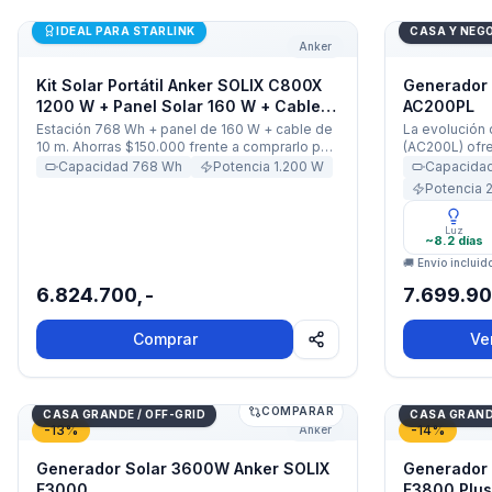
Kit Solar Portátil Anker SOLIX C800X 1200 W + Panel S
Generador S
IDEAL PARA STARLINK
CASA Y NEG
Anker
Kit Solar Portátil Anker SOLIX C800X
Generador 
1200 W + Panel Solar 160 W + Cable
AC200PL
10 m
Estación 768 Wh + panel de 160 W + cable de
La evolución 
10 m. Ahorras $150.000 frente a comprarlo por
(AC200L) ofr
separado.
salida de 2,
Capacidad
768
Wh
Potencia
1.200
W
Capacida
expandible ha
Potencia
taller o vehíc
Luz
~8.2 días
🚚 Envío incluid
6.824.700,-
7.699.90
Comprar
Ve
COMPARAR
Generador Solar 3600W Anker SOLIX F3000
Generador S
CASA GRANDE / OFF-GRID
CASA GRANDE
-
13
%
-
14
%
Anker
Generador Solar 3600W Anker SOLIX
Generador
F3000
F3800 Plus