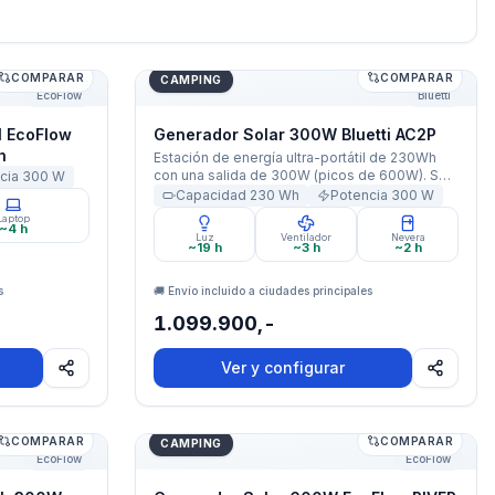
COMPARAR
COMPARAR
Capacidad
til EcoFlow TRAIL 300 DC 300W 288Wh
Generador Solar 300W Bluetti AC2P
CAMPING
EcoFlow
Bluetti
l EcoFlow
Generador Solar 300W Bluetti AC2P
h
Estación de energía ultra-portátil de 230Wh
con una salida de 300W (picos de 600W). Se
cia
300
W
recarga al 80% en solo 45 minutos. Perfecta
Capacidad
230
Wh
Potencia
300
W
para tus escapadas y para mantener tus
Laptop
dispositivos esenciales cargados.
~4 h
Luz
Ventilador
Nevera
~19 h
~3 h
~2 h
s
🚚 Envío incluido a ciudades principales
1.099.900,-
Ver y configurar
COMPARAR
COMPARAR
5Wh 300W
Generador Solar 600W EcoFlow RIVER 3 
CAMPING
EcoFlow
EcoFlow