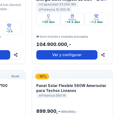
Trifásico 208V
Capacidad
33.000
Wh
4.1cm (Ancho)
Potencia
15.000
W
Luz
Nevera
Aire
+30 días
~14.6 días
~1.2 días
Aire
~3 h
s
🚚 Envío incluido a ciudades principales
104.900.000,-
Ver y configurar
V100
Panel Solar Flexible 560W Amerisolar par
-
10
%
Bluetti
V100
Panel Solar Flexible 560W Amerisolar
para Techos Livianos
Potencia
560
W
899.900,-
999.900,-