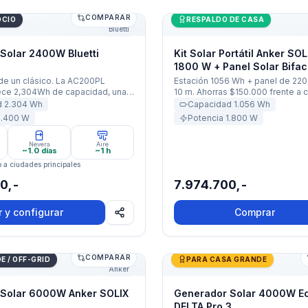
COMPARAR
olar 160 W + Cable 10 m
olar 2400W Bluetti AC200PL
Kit Solar Portátil Anker S
OCIO
RESPALDO DE CASA
Bluetti
Solar 2400W Bluetti
Kit Solar Portátil Anker SO
1800 W + Panel Solar Bifac
Cable 10 m
de un clásico. La AC200PL
Estación 1056 Wh + panel de 220
ece 2,304Wh de capacidad, una
10 m. Ahorras $150.000 frente a 
400W (picos de 3,600W) y es
separado.
d
2.304
Wh
Capacidad
1.056
Wh
sta 8kWh. Potencia para tu casa,
2.400
W
Potencia
1.800
W
ulo recreativo.
Nevera
Aire
~1.0 días
~1 h
o a ciudades principales
0,-
7.974.700,-
r y configurar
Comprar
COMPARAR
olar 6000W Anker SOLIX F3800 Plus
Generador Solar 4000W E
 / OFF-GRID
PARA CASA GRANDE
Anker
 Solar 6000W Anker SOLIX
Generador Solar 4000W E
DELTA Pro 3