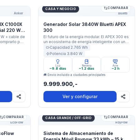
COMPARAR
OLIX C1000X 1800 W + Panel Solar Bifacial 220 W + Cable 1
Generador Solar 3840W Bluetti APEX 300
CASA Y NEGOCIO
Anker
Bluetti
LIX C1000X
Generador Solar 3840W Bluetti APEX
ial 220 W +
300
 W + cable de
El futuro de la energía modular. El APEX 300 es
comprarlo por
un ecosistema de energía inteligente con una
salida de hasta 3,840W y capacidad
Capacidad
2.765
Wh
expandible hasta 58kWh. Diseñado para el
Potencia
3.840
W
hogar, el trabajo y la vida off-grid sin
compromisos.
Luz
Nevera
Aire
~9.8 días
~1.2 días
~2 h
🚚 Envío incluido a ciudades principales
9.999.900,-
Ver y configurar
COMPARAR
COMPARAR
coFlow DELTA Pro 3
Sistema de Almacenamiento de Energía Mó
CASA GRANDE / OFF-GRID
EcoFlow
RoyPow
coFlow
Sistema de Almacenamiento de
Energía Móvil Roypow 33 kWh – 15 kW