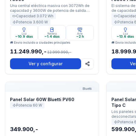
Una central eléctrica masiva con 3072Wh de
El sistema de
capacidad y 3600W de potencia de salida.
de capacidad 
Diseñada para un rendimiento extremo, con
de 6000W, pu
Capacidad
3.072
Wh
Capacida
ruedas integradas para facilitar su transporte.
eléctrico de 
Potencia
3.600
W
Potencia
completo.
Luz
Nevera
Aire
Luz
~10.9 días
~1.4 días
~2 h
~13.6 días
🚚 Envío incluido a ciudades principales
🚚 Envío incluid
11.249.990,-
18.999.
12.999.990,-
Ver y configurar
Ve
Panel Solar 60W Bluetti PV60
Panel Solar
Bluetti
Panel Solar 60W Bluetti PV60
Panel Sola
Tipo C
Potencia
60
W
Los paneles 
desconectarse
fabricados con
Potencia
monocristalin
349.900,-
599.900
portátiles, i
los convierte