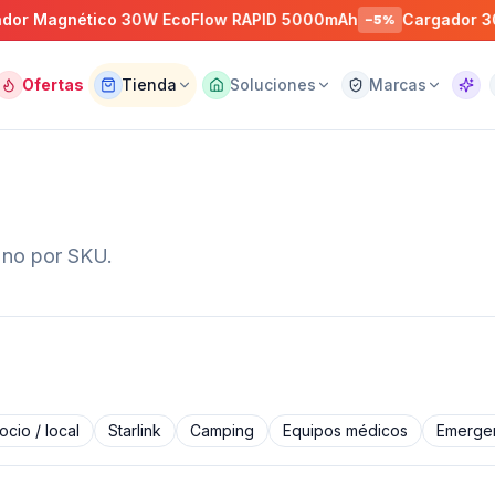
o 30W EcoFlow RAPID 5000mAh
Cargador 30W EcoFlow 
−
5
%
Ofertas
Tienda
Soluciones
Marcas
Asist
— no por SKU.
cio / local
Starlink
Camping
Equipos médicos
Emergen