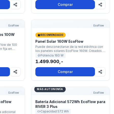
Comprar
idos 100W EcoFlow (200W)
Panel Solar 160W EcoFlow
EcoFlow
EcoFlow
dos 100W
RECOMENDADO
Panel Solar 160W EcoFlow
Flow de 100
Puede desconectarse de la red eléctrica con
n fija en
los paneles solares EcoFlow 160W. Creados a
cristalinos
partir de células de silicio monocristalino
Potencia
160
W
emplado, marco
eficientes, estos paneles solares plegables,
1.499.900,-
: se quedan
portátiles e impermeables son capaces de
desarmarlos
cargar las estaciones de energía de la serie
DELTA o RIVER, manteniendo su equipo
Comprar
funcionando en cualquier situación. ·
Dimensiones: Desplegado: 157cm (Largo) x
2.4cm (Ancho) x 68cm (Alto) · Peso: 6.6 KG ·
Garantía: 1 Año ·
coFlow para RIVER 3 Plus
Batería Adicional 572Wh EcoFlow para RI
MÁS AUTONOMÍA
EcoFlow
EcoFlow
coFlow
Batería Adicional 572Wh EcoFlow para
RIVER 3 Plus
Capacidad
572
Wh
a adicional