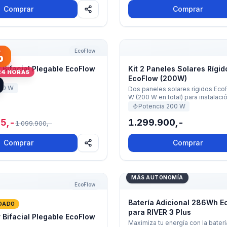
taciones de energía de la serie
Comprar
Comprar
ener su equipo funcionando en
uación. Además, son capaces de
continua y fiable gracias a su
nzada. · Peso: 2 kg · Garantía: 1
Bifacial Plegable EcoFlow 110W
Kit 2 Paneles Solares Ríg
n: China
%
EcoFlow
 Bifacial Plegable EcoFlow
Kit 2 Paneles Solares Rígi
24 HORAS
EcoFlow (200W)
10
W
Dos paneles solares rígidos Eco
W (200 W en total) para instalació
techo, pérgola o estructura. Mono
Potencia
200
W
con 23 % de eficiencia, vidrio t
5,-
1.299.900,-
de aluminio anticorrosivo e IP68
1.099.900,-
afuera, bajo sol y aguacero, sin 
cada vez.
Comprar
Comprar
Bifacial Plegable EcoFlow 220W
Batería Adicional 286Wh E
MÁS AUTONOMÍA
EcoFlow
Batería Adicional 286Wh E
DADO
para RIVER 3 Plus
 Bifacial Plegable EcoFlow
Maximiza tu energía con la baterí