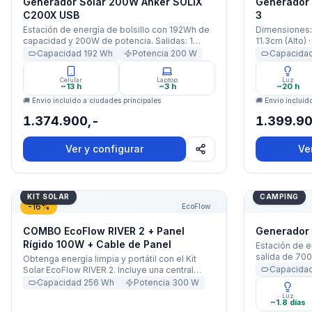
Generador Solar 200W Anker SOLIX
Cargas Brinda
Generador 
(X-Boost: 60
C200X USB
3
Puerto USB-C:
Estación de energía de bolsillo con 192Wh de
Dimensiones: 
Puertos USB-A:
capacidad y 200W de potencia. Salidas: 1
11.3cm (Alto)
Tomacorriente
enchufe AC, 1 puerto USB-C y 2 puertos USB-
Equipo: 245W
Capacidad
192
Wh
Potencia
200
W
Capacida
Max
A. La solución más ligera para tus dispositivos.
Batería: 7680
Potencia: 30
Celular
Laptop
Luz
Garantía: 3 A
~13 h
~3 h
~20 h
🚚 Envío incluido a ciudades principales
🚚 Envío incluid
1.374.900,-
1.399.90
Ver y configurar
Ve
COMBO EcoFlow RIVER 2 + Panel Rígido 100W + Cable 
Generador S
KIT SOLAR
CAMPING
-
16
%
EcoFlow
COMBO EcoFlow RIVER 2 + Panel
Generador 
Rígido 100W + Cable de Panel
Estación de 
salida de 70
Obtenga energía limpia y portátil con el Kit
con batería L
Capacida
Solar EcoFlow RIVER 2. Incluye una central
control vía Ap
eléctrica de 300 W y un panel solar flexible de
Capacidad
256
Wh
Potencia
300
W
duradera.
100 W. Reduzca su dependencia de la red
Luz
~1.8 días
eléctrica y disfrute de una fuente de energía