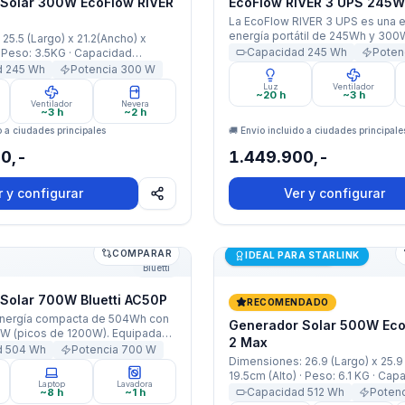
) · 2 Tomacorriente CA: 300W,
Solar 300W EcoFlow RIVER
EcoFlow RIVER 3 UPS 245
0W) 100-120V(50Hz/60Hz) · 1
La EcoFlow RIVER 3 UPS es una 
 60W Max 5/9/12/15/20V, 3A · 2
energía portátil de 245Wh y 300W
25.5 (Largo) x 21.2(Ancho) x
 12W, 5V, 2.4A por puerto · 1
brindar respaldo durante cortes 
Capacidad
245
Wh
Poten
 · Peso: 3.5KG · Capacidad
 de Automovil: 100W, 12.6V, 8A
Colombia y proteger equipos se
h · Capacidad
d
245
Wh
Potencia
300
W
router, módem, laptops, cámaras
0 mAh (245Wh / 12,6V) ·
Luz
Ventilador
dispositivos electrónicos esenci
~20 h
~3 h
0W Nominal / 600W X-Boost ·
Ventilador
Nevera
batería LiFePO4 (LFP), conmutaci
ños
~3 h
~2 h
o a ciudades principales
🚚 Envío incluido a ciudades principale
0,-
1.449.900,-
r y configurar
Ver y configurar
COMPARAR
de Panel
olar 700W Bluetti AC50P
Generador Solar 500W Ec
Últimas unidades
IDEAL PARA STARLINK
Bluetti
Solar 700W Bluetti AC50P
RECOMENDADO
energía compacta de 504Wh con
Generador Solar 500W Eco
0W (picos de 1200W). Equipada
2 Max
iFePO4, carga inalámbrica y
d
504
Wh
Potencia
700
W
Dimensiones: 26.9 (Largo) x 25.9
p. Una solución versátil y
19.5cm (Alto) · Peso: 6.1 KG · Ca
Laptop
Lavadora
512Wh · Capacidad Batería: 200
Capacidad
512
Wh
Poten
~8 h
~1 h
(512Wh/25,6V) · ​​Ciclos d​​e carga: