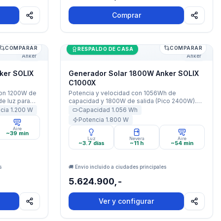
Comprar
COMPARAR
COMPARAR
nker SOLIX C800X
Generador Solar 1800W Anker SOLIX C1
RESPALDO DE CASA
Anker
Anker
ker SOLIX
Generador Solar 1800W Anker SOLIX
C1000X
con 1200W de
Potencia y velocidad con 1056Wh de
de luz para
capacidad y 1800W de salida (Pico 2400W).
 2 USB-C, 2
Carga ultra-rápida de 0-100% en solo 58
ncia
1.200
W
Capacidad
1.056
Wh
minutos gracias a la tecnología HyperFlash.
Potencia
1.800
W
Aire
~39 min
Luz
Nevera
Aire
~3.7 días
~11 h
~54 min
s
🚚 Envío incluido a ciudades principales
5.624.900,-
Ver y configurar