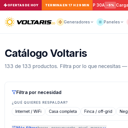
Conector Macho NEMA L14-30P 30A
Cargador Magnétic
%
OFERTAS DE HOY
TERMINA EN 17 H 29 MIN
−
5
%
Tu
carrito
Vacío
Generadores
Paneles
Tu
Catálogo Voltaris
carrito
está
vacío
133
de
133
productos. Filtra por lo que necesitas 
Agrega
productos
con el
botón
“Añadir al
carrito”
y
Filtra por necesidad
págalos
todos
¿QUÉ QUIERES RESPALDAR?
juntos.
Internet / WiFi
Casa completa
Finca / off-grid
Nego
iendo productos
Más filtros
horas · presupuesto · nivel · marca