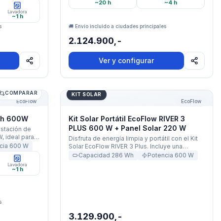
~20 h
~4 h
tencia: 500W
Lavadora
a:3 Años ·
~1 h
s
🚚 Envío incluido a ciudades principales
2.124.900,-
Ver y configurar
COMPARAR
2Wh 600W
Kit Solar Portátil EcoFlow RIVER 3 PLUS
KIT SOLAR
EcoFlow
EcoFlow
Wh 600W
Kit Solar Portátil EcoFlow RIVER 3
PLUS 600 W + Panel Solar 220 W
estación de
, ideal para
Disfruta de energía limpia y portátil con el Kit
de luz en
cia
600
W
Solar EcoFlow RIVER 3 Plus. Incluye una
nsibles como
estación de energía de 600 W y un panel solar
Capacidad
286
Wh
Potencia
600
W
 y
plegable de 220 W, ideal para mantener tus
Lavadora
tería LiFePO4
~1 h
dispositivos cargados dondequiera que
estés. Reduce tu dependencia de la red
eléctrica y obtén una fue
s
3.129.900,-