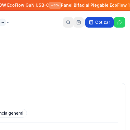
GaN USB-C
Panel Bifacial Plegable EcoFlow 110W
Con
−
5
%
−
5
%
Cotizar
ente
Más
cia general