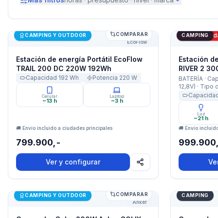
COMPARAR
Estación de energía Portátil EcoFlow TRAIL 200 DC 2
Estación de 
Últimas uni
CAMPING Y OUTDOOR
CAMPING
EcoFlow
Estación de energía Portátil EcoFlow
Estación de
TRAIL 200 DC 220W 192Wh
RIVER 2 30
Capacidad
Capacidad
192
Wh
Potencia
220
W
BATERÍA · Ca
12,8V) · Tipo d
Vida Útil: 30
Capacida
Celular
Laptop
~13 h
~3 h
80% de capac
protección: B
Luz
de batería (B
~21 h
monitorea y p
🚚 Envío incluido a ciudades principales
🚚 Envío incluid
sobretensione
799.900,-
temperaturas,
999.900
máximo. · ENT
Tomacorrient
Ver y configurar
Ve
360W · Tomaco
8A 100W Max ·
Max · USB-C:5
TIEMPO DE RE
COMPARAR
Generador Solar 200W Anker SOLIX C200X USB
Generador S
de CA: 1 Hora
CAMPING Y OUTDOOR
CAMPING
Anker
Horas · Panele
· Puerto USB-