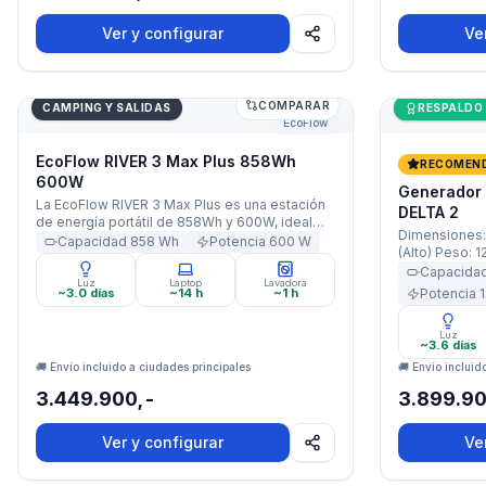
(51,2 V⎓19,14 
1000W X-Boost
Ver y configurar
Ve
COMPARAR
EcoFlow RIVER 3 Max Plus 858Wh 600W
Generador S
Últimas uni
CAMPING Y SALIDAS
RESPALDO
EcoFlow
EcoFlow RIVER 3 Max Plus 858Wh
RECOMEN
600W
Generador
La EcoFlow RIVER 3 Max Plus es una estación
DELTA 2
de energía portátil de 858Wh y 600W, ideal
Dimensiones: 
para brindar respaldo durante cortes de luz en
Capacidad
858
Wh
Potencia
600
W
(Alto) Peso: 12 KG Capacidad Equipo:1024Wh
Colombia y proteger equipos sensibles como
Capacidad Bat
Capacida
router, módem, laptops, cámaras y
Luz
Laptop
Lavadora
Potencia: 18
dispositivos esenciales. Con batería LiFePO4
Potencia
~3.0 días
~14 h
~1 h
(LFP), función UPS con c
Luz
~3.6 días
🚚 Envío incluido a ciudades principales
🚚 Envío incluid
3.449.900,-
3.899.90
Ver y configurar
Ve