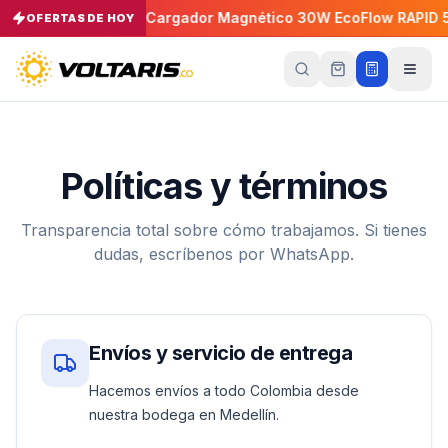
14-30P 30A
Cargador Magnético 30W EcoFlow RAPID 50
OFERTAS DE HOY
−
5
%
Tu
carrito
Vacío
Tu
Políticas y términos
carrito
está
vacío
Transparencia total sobre cómo trabajamos. Si tienes
Agrega
dudas, escríbenos por WhatsApp.
productos
con el
botón
“Añadir al
carrito”
y
págalos
Envíos y servicio de entrega
todos
juntos.
Hacemos envíos a todo Colombia desde
iendo productos
nuestra bodega en Medellín.