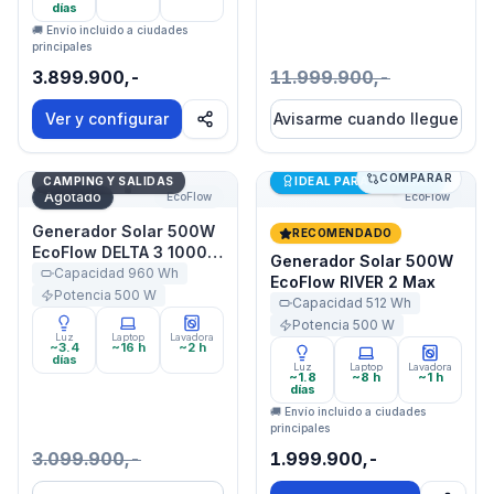
días
🚚 Envío incluido a ciudades
principales
3.899.900,-
11.999.900,-
Ver y configurar
Avisarme cuando llegue
COMPARAR
Generador Solar 500W EcoFlow DELTA 3 1000 Air
Generador Solar 500W Eco
Últimas unidades
CAMPING Y SALIDAS
IDEAL PARA STARLINK
Agotado
EcoFlow
EcoFlow
Generador Solar 500W
RECOMENDADO
EcoFlow DELTA 3 1000
Generador Solar 500W
Air
Capacidad
960
Wh
EcoFlow RIVER 2 Max
Potencia
500
W
Capacidad
512
Wh
Potencia
500
W
Luz
Laptop
Lavadora
~3.4
~16 h
~2 h
días
Luz
Laptop
Lavadora
~1.8
~8 h
~1 h
días
🚚 Envío incluido a ciudades
principales
3.099.900,-
1.999.900,-