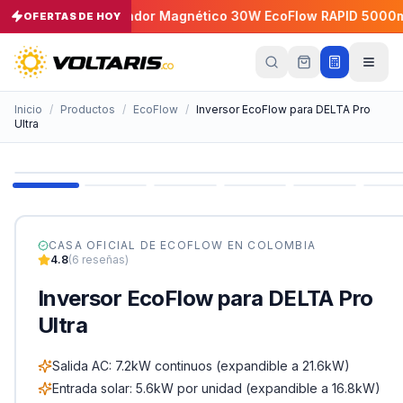
 30A
Cargador Magnético 30W EcoFlow RAPID 5000mAh
OFERTAS DE HOY
−
5
%
−
Tu
carrito
Vacío
Inicio
/
Productos
/
EcoFlow
/
Inversor EcoFlow para DELTA Pro
Ultra
Tu
carrito
está
vacío
Agrega
productos
con el
CASA OFICIAL DE
ECOFLOW
EN COLOMBIA
botón
4.8
(
6
reseñas)
“Añadir al
carrito”
y
Inversor EcoFlow para DELTA Pro
págalos
todos
Ultra
juntos.
iendo productos
Salida AC: 7.2kW continuos (expandible a 21.6kW)
Entrada solar: 5.6kW por unidad (expandible a 16.8kW)