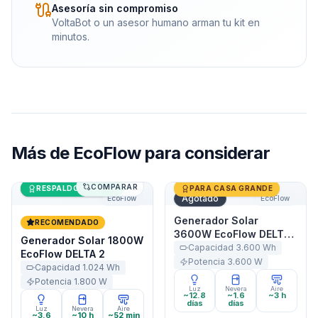
Asesoría sin compromiso
VoltaBot o un asesor humano arman tu kit en
minutos.
Más de
EcoFlow
para considerar
COMPARAR
Generador Solar 1800W EcoFlow DELTA 2
Últimas unidades
Generador Solar 3600W Ec
RESPALDO DE CASA
PARA CASA GRANDE
Agotado
EcoFlow
EcoFlow
Generador Solar
RECOMENDADO
3600W EcoFlow DELTA
Generador Solar 1800W
Pro
Capacidad
3.600
Wh
EcoFlow DELTA 2
Potencia
3.600
W
Capacidad
1.024
Wh
Potencia
1.800
W
Luz
Nevera
Aire
~12.8
~1.6
~3 h
días
días
Luz
Nevera
Aire
~3.6
~10 h
~52 min