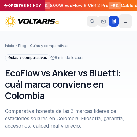
00 W + P
800W EcoFlow RIVER 2 Pro
Cable de Conexi
OFERTAS DE HOY
−
5
%
−
5
%
Tu
carrito
Vacío
Inicio
Blog
Guías y comparativas
Tu
carrito
Guías y comparativas
8
min de lectura
está
vacío
EcoFlow vs Anker vs Bluetti:
Agrega
productos
cuál marca conviene en
con el
botón
Colombia
“Añadir al
carrito”
y
págalos
todos
Comparativa honesta de las 3 marcas líderes de
juntos.
estaciones solares en Colombia. Filosofía, garantía,
iendo productos
accesorios, calidad real y precio.