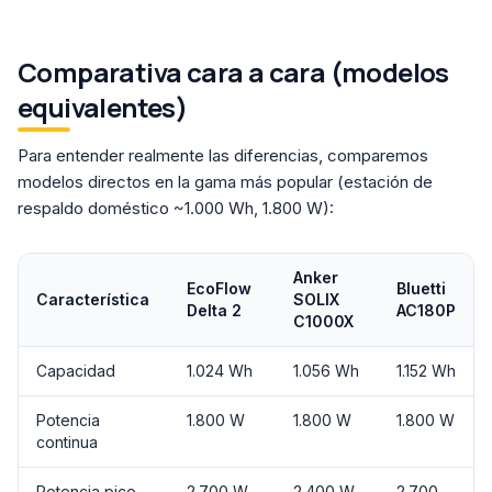
Comparativa cara a cara (modelos
equivalentes)
Para entender realmente las diferencias, comparemos
modelos directos en la gama más popular (estación de
respaldo doméstico ~1.000 Wh, 1.800 W):
Anker
EcoFlow
Bluetti
Característica
SOLIX
Delta 2
AC180P
C1000X
Capacidad
1.024 Wh
1.056 Wh
1.152 Wh
Potencia
1.800 W
1.800 W
1.800 W
continua
Potencia pico
2.700 W
2.400 W
2.700