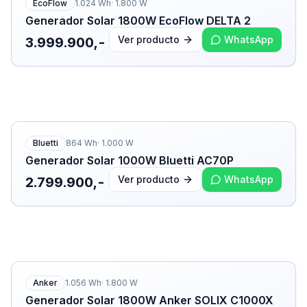
EcoFlow
1.024
Wh
·
1.800
W
Generador Solar 1800W EcoFlow DELTA 2
Ver producto
WhatsApp
3.999.900,-
Bluetti
864
Wh
·
1.000
W
Generador Solar 1000W Bluetti AC70P
Ver producto
WhatsApp
2.799.900,-
Anker
1.056
Wh
·
1.800
W
Generador Solar 1800W Anker SOLIX C1000X