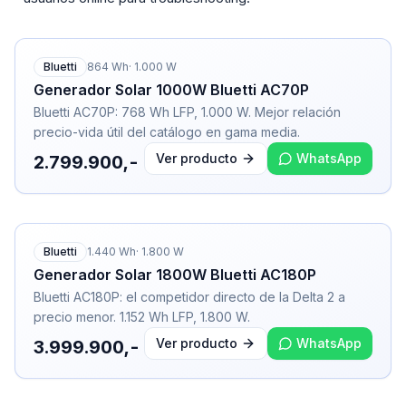
Bluetti
864
Wh
·
1.000
W
Generador Solar 1000W Bluetti AC70P
Bluetti AC70P: 768 Wh LFP, 1.000 W. Mejor relación
precio-vida útil del catálogo en gama media.
Ver producto
WhatsApp
2.799.900,-
Bluetti
1.440
Wh
·
1.800
W
Generador Solar 1800W Bluetti AC180P
Bluetti AC180P: el competidor directo de la Delta 2 a
precio menor. 1.152 Wh LFP, 1.800 W.
Ver producto
WhatsApp
3.999.900,-