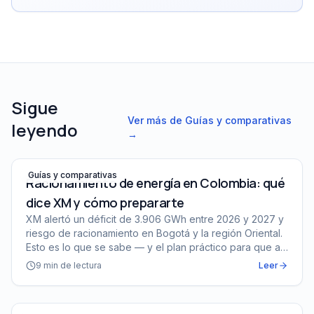
Sigue
Ver más de
Guías y comparativas
leyendo
→
Racionamiento de energía en Colombia: qué dice XM y 
Guías y comparativas
Racionamiento de energía en Colombia: qué
dice XM y cómo prepararte
XM alertó un déficit de 3.906 GWh entre 2026 y 2027 y
riesgo de racionamiento en Bogotá y la región Oriental.
Esto es lo que se sabe — y el plan práctico para que a
tu casa no la coja desprevenida.
9
min de lectura
Leer
Kit de emergencia para apagón prolongado: qué tener li