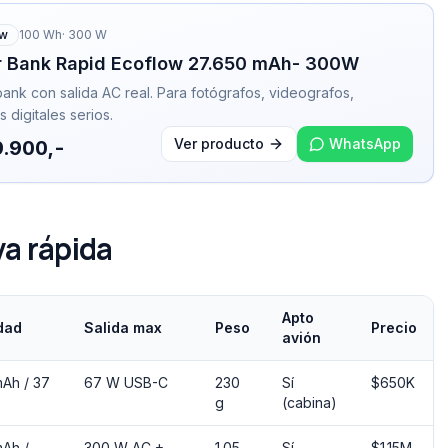
ow
100
Wh
·
300
W
 Bank Rapid Ecoflow 27.650 mAh- 300W
ank con salida AC real. Para fotógrafos, videografos,
 digitales serios.
Ver producto
WhatsApp
9.900,-
a rápida
Apto
dad
Salida max
Peso
Precio
avión
mAh / 37
67 W USB-C
230
Sí
$650K
g
(cabina)
mAh /
300 W AC +
1.05
Sí
$1.15M