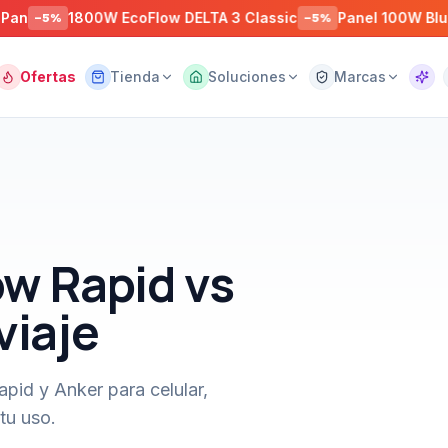
1800W EcoFlow DELTA 3 Classic
Panel 100W Bluetti PV
%
−
5
%
Ofertas
Tienda
Soluciones
Marcas
Asist
w Rapid vs
viaje
pid y Anker para celular,
tu uso.