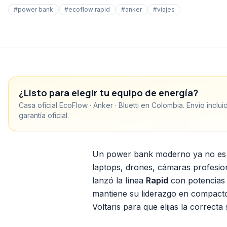
#
power bank
#
ecoflow rapid
#
anker
#
viajes
¿Listo para elegir tu equipo de energía?
Casa oficial EcoFlow · Anker · Bluetti en Colombia. Envío inclu
garantía oficial.
Un power bank moderno ya no es s
laptops, drones, cámaras profesio
lanzó la línea
Rapid
con potencias 
mantiene su liderazgo en compacto
Voltaris para que elijas la correcta