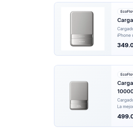
EcoFl
Carga
Cargado
iPhone 
349.
EcoFl
Carga
1000
Cargado
La mejor
499.