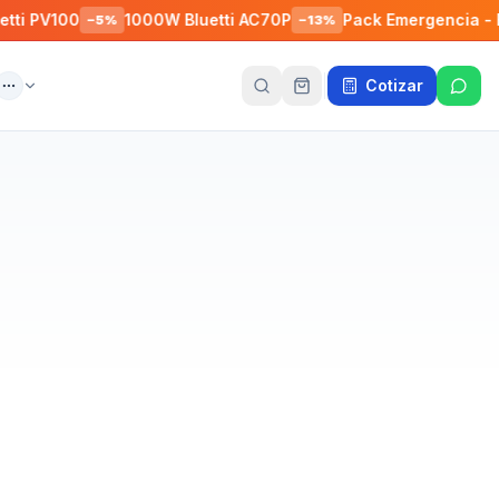
100
1000W Bluetti AC70P
Pack Emergencia - EcoFlow
−
5
%
−
13
%
Cotizar
ente
Más