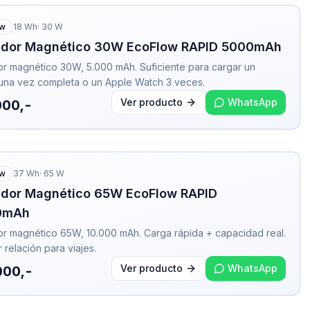
ow
18
Wh
·
30
W
dor Magnético 30W EcoFlow RAPID 5000mAh
r magnético 30W, 5.000 mAh. Suficiente para cargar un
una vez completa o un Apple Watch 3 veces.
Ver producto
WhatsApp
000,-
ow
37
Wh
·
65
W
dor Magnético 65W EcoFlow RAPID
0mAh
r magnético 65W, 10.000 mAh. Carga rápida + capacidad real.
 relación para viajes.
Ver producto
WhatsApp
000,-