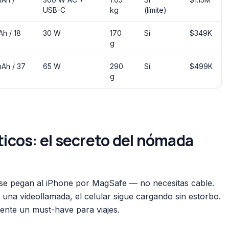
USB-C
kg
(límite)
h / 18
30 W
170
Sí
$349K
g
mAh / 37
65 W
290
Sí
$499K
g
cos: el secreto del nómada
se pegan al iPhone por MagSafe — no necesitas cable.
una videollamada, el celular sigue cargando sin estorbo.
ente un must-have para viajes.