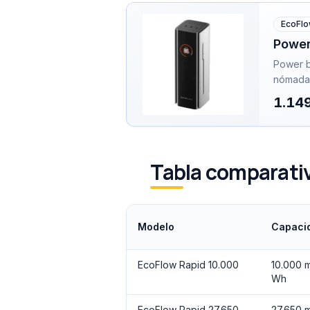
EcoFl
Power
Power b
nómadas
1.14
Tabla comparativ
Modelo
Capaci
EcoFlow Rapid 10.000
10.000 
Wh
EcoFlow Rapid 27.650
27.650 