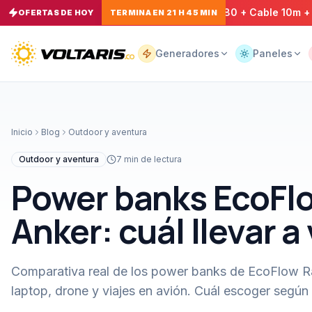
Pack Emergencia - EcoFlow E980 + Cable 10m + Pan
−
13
OFERTAS DE HOY
%
TERMINA EN 21 H 45 MIN
−
5
Tu
carrito
Vacío
Generadores
Paneles
Tu
carrito
Inicio
Blog
Outdoor y aventura
está
vacío
Outdoor y aventura
7
min de lectura
Agrega
productos
Power banks EcoFlo
con el
botón
“Añadir al
Anker: cuál llevar a 
carrito”
y
págalos
todos
juntos.
Comparativa real de los power banks de EcoFlow Ra
iendo productos
laptop, drone y viajes en avión. Cuál escoger según 