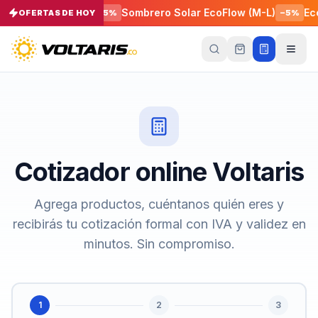
nel 160W EcoFlow
Sombrero Solar EcoFlow (M-L)
Eco
OFERTAS DE HOY
−
5
%
−
5
%
Tu
carrito
Vacío
Tu
carrito
está
vacío
Cotizador online Voltaris
Agrega
productos
con el
Agrega productos, cuéntanos quién eres y
botón
“Añadir al
recibirás tu cotización formal con IVA y validez en
carrito”
y
págalos
minutos. Sin compromiso.
todos
juntos.
iendo productos
1
2
3