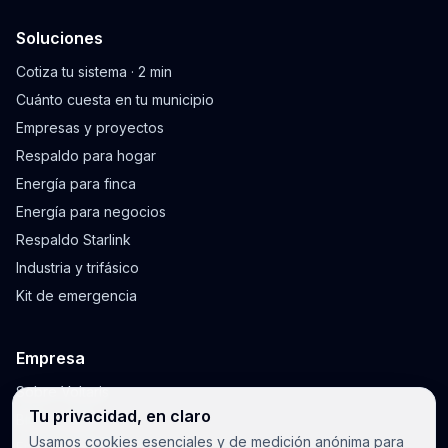
Soluciones
Cotiza tu sistema · 2 min
Cuánto cuesta en tu municipio
Empresas y proyectos
Respaldo para hogar
Energía para finca
Energía para negocios
Respaldo Starlink
Industria y trifásico
Kit de emergencia
Empresa
Sobre Voltaris
Tu privacidad, en claro
Blog y guías
Usamos cookies esenciales y de medición anónima para
Envíos y garantía