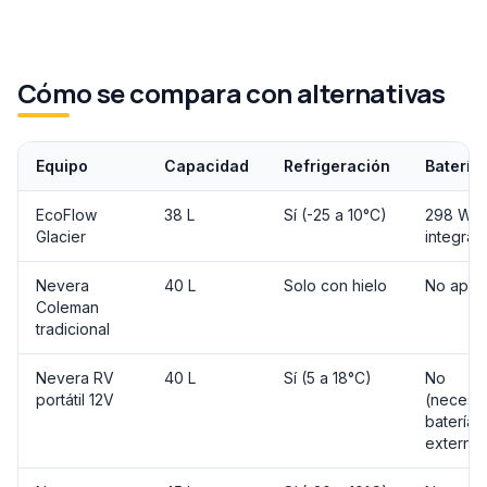
Cómo se compara con alternativas
Equipo
Capacidad
Refrigeración
Batería
EcoFlow
38 L
Sí (-25 a 10°C)
298 Wh
Glacier
integrad
Nevera
40 L
Solo con hielo
No aplic
Coleman
tradicional
Nevera RV
40 L
Sí (5 a 18°C)
No
portátil 12V
(necesit
batería
externa)