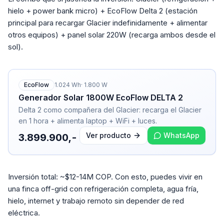
hielo + power bank micro) + EcoFlow Delta 2 (estación
principal para recargar Glacier indefinidamente + alimentar
otros equipos) + panel solar 220W (recarga ambos desde el
sol).
EcoFlow
1.024
Wh
·
1.800
W
Generador Solar 1800W EcoFlow DELTA 2
Delta 2 como compañera del Glacier: recarga el Glacier
en 1 hora + alimenta laptop + WiFi + luces.
Ver producto
WhatsApp
3.899.900,-
Inversión total: ~$12-14M COP. Con esto, puedes vivir en
una finca off-grid con refrigeración completa, agua fría,
hielo, internet y trabajo remoto sin depender de red
eléctrica.