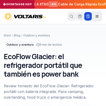
l Solar de MC4 A XT60
Cable de Carga Rápida EcoFlow R
OFERTAS DE HOY
−
5
%
Tu
carrito
Vacío
Inicio
Blog
Outdoor y aventura
Tu
carrito
Outdoor y aventura
6
min de lectura
está
vacío
EcoFlow Glacier: el
Agrega
productos
refrigerador portátil que
con el
botón
también es power bank
“Añadir al
carrito”
y
págalos
todos
Review honesto del EcoFlow Glacier. Refrigerador
juntos.
portátil con batería integrada. Para camping,
iendo productos
overlanding, food truck o emergencia médica.