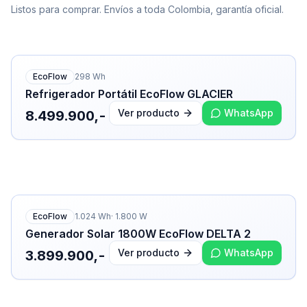
Listos para comprar. Envíos a toda Colombia, garantía oficial.
EcoFlow
298
Wh
Refrigerador Portátil EcoFlow GLACIER
Ver producto
WhatsApp
8.499.900,-
EcoFlow
1.024
Wh
·
1.800
W
Generador Solar 1800W EcoFlow DELTA 2
Ver producto
WhatsApp
3.899.900,-