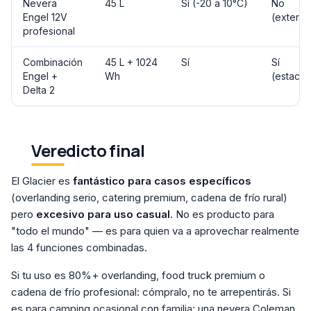
Nevera
45 L
Sí (-20 a 10°C)
No
Engel 12V
(externa
profesional
Combinación
45 L + 1024
Sí
Sí
Engel +
Wh
(estació
Delta 2
Veredicto final
El Glacier es
fantástico para casos específicos
(overlanding serio, catering premium, cadena de frío rural)
pero
excesivo para uso casual
. No es producto para
"todo el mundo" — es para quien va a aprovechar realmente
las 4 funciones combinadas.
Si tu uso es 80%+ overlanding, food truck premium o
cadena de frío profesional: cómpralo, no te arrepentirás. Si
es para camping ocasional con familia: una nevera Coleman