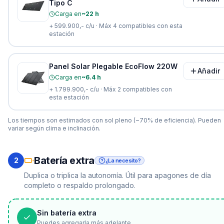
Tipo C
Carga en
~22 h
+
599.900,-
c/u · Máx
4
compatibles con esta
estación
Panel Solar Plegable EcoFlow 220W
Añadir
Carga en
~6.4 h
+
1.799.900,-
c/u · Máx
2
compatibles con
esta estación
Los tiempos son estimados con sol pleno (~70% de eficiencia). Pueden
variar según clima e inclinación.
Batería extra
2
¿La necesito?
Duplica o triplica la autonomía. Útil para apagones de día
completo o respaldo prolongado.
Sin batería extra
Puedes agregarla más adelante.