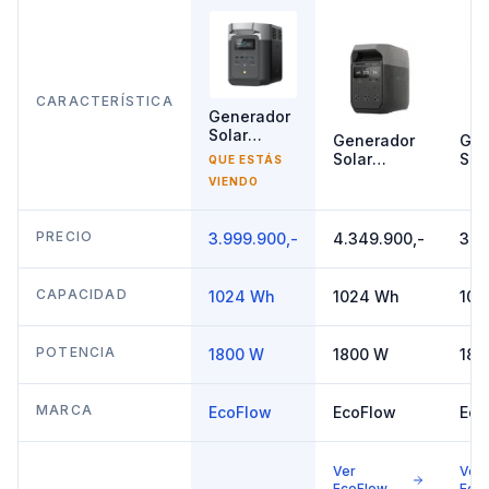
CARACTERÍSTICA
Generador
Solar
Generador
Gen
1800W
Solar
Sol
QUE ESTÁS
EcoFlow
1800W
18
VIENDO
DELTA 2
EcoFlow
Eco
DELTA 3
DEL
Cla
PRECIO
3.999.900,-
4.349.900,-
3.9
CAPACIDAD
1024 Wh
1024 Wh
102
POTENCIA
1800 W
1800 W
180
MARCA
EcoFlow
EcoFlow
Eco
Ver
Ver
EcoFlow
Eco