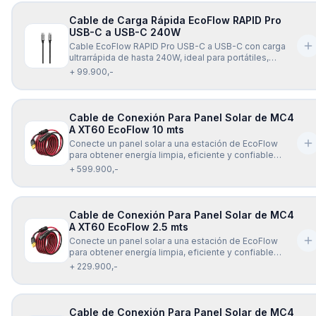
solares y estaciones de
Cable de Carga Rápida EcoFlow RAPID Pro
USB-C a USB-C 240W
Cable EcoFlow RAPID Pro USB-C a USB-C con carga
ultrarrápida de hasta 240W, ideal para portátiles,
celulares, tablets y más. Diseño resistente, flexible y
+ 99.900,-
compatible con la mayoría de dispositivos USB-C.
Incluye chip inteligente E-Mark para una carga segura
y eficiente.
Cable de Conexión Para Panel Solar de MC4
A XT60 EcoFlow 10 mts
Conecte un panel solar a una estación de EcoFlow
para obtener energía limpia, eficiente y confiable
dondequiera que vaya, con el cable de carga Solar
+ 599.900,-
EcoFlow XT60 (10 mts). El cable de carga EcoFlow
Solar a XT60 (10 mts) es universalmente compatible
con todos los modelos de la se
Cable de Conexión Para Panel Solar de MC4
A XT60 EcoFlow 2.5 mts
Conecte un panel solar a una estación de EcoFlow
para obtener energía limpia, eficiente y confiable
dondequiera que vaya, con el cable de carga Solar
+ 229.900,-
EcoFlow XT60 (2.5 mts). El cable de carga EcoFlow
Solar a XT60 (2.5 mts) es universalmente compatible
con todos los modelos de la
Cable de Conexión Para Panel Solar de MC4