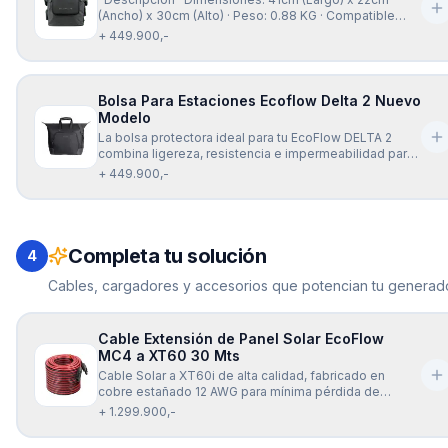
(Ancho) x 30cm (Alto) · Peso: 0.88 KG · Compatible
con: Delta 2 ·
+ 449.900,-
Bolsa Para Estaciones Ecoflow Delta 2 Nuevo
Modelo
La bolsa protectora ideal para tu EcoFlow DELTA 2
combina ligereza, resistencia e impermeabilidad para
mantener tu equipo seguro contra golpes, lluvia y
+ 449.900,-
rasguños. Su diseño ergonómico facilita llevarla en
mano o cruzada, ofreciendo además espacio
adicional para organizar cables y
Completa tu solución
4
Cables, cargadores y accesorios que potencian tu generado
Cable Extensión de Panel Solar EcoFlow
MC4 a XT60 30 Mts
Cable Solar a XT60i de alta calidad, fabricado en
cobre estañado 12 AWG para mínima pérdida de
energía y transmisión estable. Soporta hasta 600 V, es
+ 1.299.900,-
resistente a la humedad, polvo y altas temperaturas, y
ofrece una conexión segura y confiable para paneles