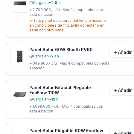
Carga en
~4.0 h
+
2.799.900,-
c/u · Máx
1
compatibles con
esta estación
⚠
Este panel está cerca del voltaje máximo
en condiciones de frío. Evita conectarlo en
serie con otro panel.
Panel Solar 60W Bluetti PV60
Añadir
Carga en
~23 h
+
349.900,-
c/u · Máx
4
compatibles con esta
estación
Panel Solar Bifacial Plegable
Añadir
EcoFlow 110W
Carga en
~12 h
+
1.099.900,-
c/u · Máx
4
compatibles con
esta estación
Panel Solar Plegable 60W Ecoflow
Añadir