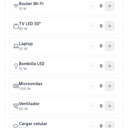
Router Wi-Fi
0
15
W
TV LED 50"
0
85
W
Laptop
0
50
W
Bombilla LED
0
10
W
Microondas
0
1100
W
Ventilador
0
60
W
Cargar celular
0