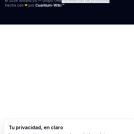
©
2026
Voltaris.co — Grupo URB
Preferencias de privacidad
Hecha con
❤
por
Cuantium-Wibi ™
Tu privacidad, en claro