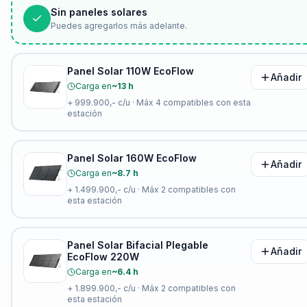
Sin paneles solares
Puedes agregarlos más adelante.
Panel Solar 110W EcoFlow
Añadir
Carga en
~13 h
+
999.900,-
c/u · Máx
4
compatibles con esta
estación
Panel Solar 160W EcoFlow
Añadir
Carga en
~8.7 h
+
1.499.900,-
c/u · Máx
2
compatibles con
esta estación
Panel Solar Bifacial Plegable
Añadir
EcoFlow 220W
Carga en
~6.4 h
+
1.899.900,-
c/u · Máx
2
compatibles con
esta estación