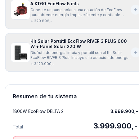
A XT60 EcoFlow 5 mts
Conecte un panel solar a una estación de EcoFlow
para obtener energía limpia, eficiente y confiable
dondequiera que vaya, con el cable de carga Solar
+ 329.896,-
EcoFlow XT60 (5 mts). El cable de carga EcoFlow Solar
a XT60 (5 mts) es universalmente compatible con
todos los modelos de la seri
Kit Solar Portátil EcoFlow RIVER 3 PLUS 600
W + Panel Solar 220 W
Disfruta de energía limpia y portátil con el Kit Solar
EcoFlow RIVER 3 Plus. Incluye una estación de energía
de 600 W y un panel solar plegable de 220 W, ideal
+ 3.129.900,-
para mantener tus dispositivos cargados dondequiera
que estés. Reduce tu dependencia de la red eléctrica
y obtén una fue
Resumen de tu sistema
1800W EcoFlow DELTA 2
3.999.900,-
3.999.900,-
Total