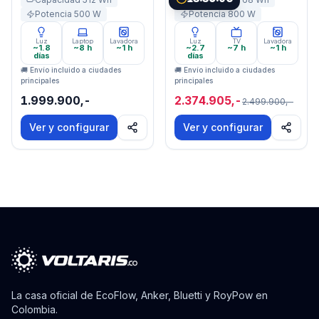
Potencia
500
W
Potencia
800
W
Luz
Laptop
Lavadora
Luz
TV
Lavadora
~1.8
~8 h
~1 h
~2.7
~7 h
~1 h
días
días
🚚 Envío incluido a ciudades
🚚 Envío incluido a ciudades
principales
principales
1.999.900,-
2.374.905,-
2.499.900,-
Ver y configurar
Ver y configurar
La casa oficial de EcoFlow, Anker, Bluetti y RoyPow en
Colombia.