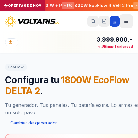
X C1000X 1800 W + P
800W EcoFlow RIVER 2 Pro
Cable
OFERTAS DE HOY
−
5
%
−
5
%
Tu
carrito
Vacío
3.999.900,-
1
¡Últimas 3 unidades!
Tu
carrito
está
EcoFlow
vacío
Agrega
Configura tu
1800W EcoFlow
productos
con el
DELTA 2
.
botón
“Añadir al
carrito”
y
págalos
Tu generador. Tus paneles. Tu batería extra. Lo armas e
todos
un solo paso.
juntos.
iendo productos
← Cambiar de generador