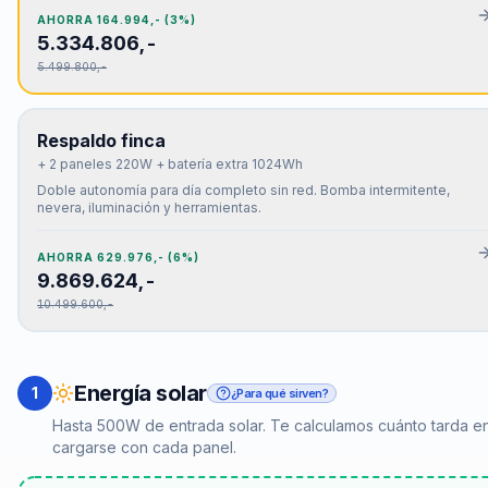
AHORRA
164.994,-
(
3
%)
5.334.806,-
5.499.800,-
Respaldo finca
+ 2 paneles 220W + batería extra 1024Wh
Doble autonomía para día completo sin red. Bomba intermitente,
nevera, iluminación y herramientas.
AHORRA
629.976,-
(
6
%)
9.869.624,-
10.499.600,-
Energía solar
1
¿Para qué sirven?
Hasta 500W de entrada solar. Te calculamos cuánto tarda e
cargarse con cada panel.