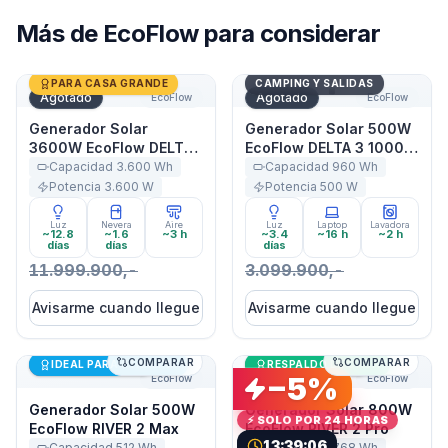
Más de
EcoFlow
para considerar
Generador Solar 3600W EcoFlow DELTA Pro
Generador Solar 500W EcoF
PARA CASA GRANDE
CAMPING Y SALIDAS
Agotado
Agotado
EcoFlow
EcoFlow
Generador Solar
Generador Solar 500W
3600W EcoFlow DELTA
EcoFlow DELTA 3 1000
Pro
Air
Capacidad
3.600
Wh
Capacidad
960
Wh
Potencia
3.600
W
Potencia
500
W
Luz
Nevera
Aire
Luz
Laptop
Lavadora
~12.8
~1.6
~3 h
~3.4
~16 h
~2 h
días
días
días
11.999.900,-
3.099.900,-
Avisarme cuando llegue
Avisarme cuando llegue
COMPARAR
COMPARAR
Generador Solar 500W EcoFlow RIVER 2 Max
Últimas unidades
Generador Solar 800W Eco
Últimas unidades
IDEAL PARA STARLINK
RESPALDO DE CASA
−
5
%
EcoFlow
EcoFlow
Generador Solar 500W
Generador Solar 800W
⚡ SOLO POR 24 HORAS
EcoFlow RIVER 2 Max
EcoFlow RIVER 2 Pro
13:39:05
Capacidad
512
Wh
Capacidad
768
Wh