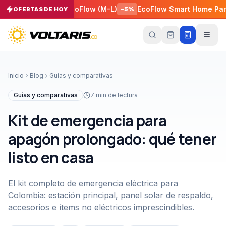
ero Solar EcoFlow (M-L)
EcoFlow Smart Home Panel 3
OFERTAS DE HOY
−
5
%
−
5
Tu
carrito
Vacío
Inicio
Blog
Guías y comparativas
Tu
carrito
Guías y comparativas
7
min de lectura
está
vacío
Kit de emergencia para
Agrega
productos
apagón prolongado: qué tener
con el
botón
listo en casa
“Añadir al
carrito”
y
págalos
todos
El kit completo de emergencia eléctrica para
juntos.
Colombia: estación principal, panel solar de respaldo,
iendo productos
accesorios e ítems no eléctricos imprescindibles.