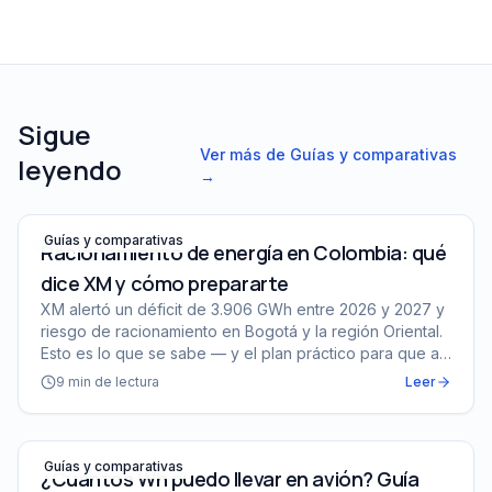
Sigue
Ver más de
Guías y comparativas
leyendo
→
Racionamiento de energía en Colombia: qué dice XM y 
Guías y comparativas
Racionamiento de energía en Colombia: qué
dice XM y cómo prepararte
XM alertó un déficit de 3.906 GWh entre 2026 y 2027 y
riesgo de racionamiento en Bogotá y la región Oriental.
Esto es lo que se sabe — y el plan práctico para que a
tu casa no la coja desprevenida.
9
min de lectura
Leer
¿Cuántos Wh puedo llevar en avión? Guía 2026 EcoFlow,
Guías y comparativas
¿Cuántos Wh puedo llevar en avión? Guía