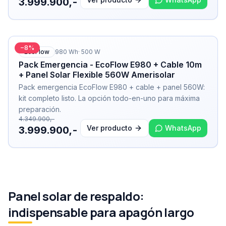
3.999.900,-
−
8
%
EcoFlow
980
Wh
·
500
W
Pack Emergencia - EcoFlow E980 + Cable 10m
+ Panel Solar Flexible 560W Amerisolar
Pack emergencia EcoFlow E980 + cable + panel 560W:
kit completo listo. La opción todo-en-uno para máxima
preparación.
4.349.900,-
Ver producto
WhatsApp
3.999.900,-
Panel solar de respaldo:
indispensable para apagón largo