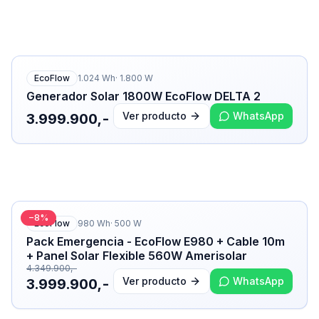
EcoFlow
1.024
Wh
·
1.800
W
Generador Solar 1800W EcoFlow DELTA 2
Ver producto
WhatsApp
3.999.900,-
−
8
%
EcoFlow
980
Wh
·
500
W
Pack Emergencia - EcoFlow E980 + Cable 10m
+ Panel Solar Flexible 560W Amerisolar
4.349.900,-
Ver producto
WhatsApp
3.999.900,-