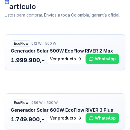
artículo
Listos para comprar. Envíos a toda Colombia, garantía oficial.
EcoFlow
512
Wh
·
500
W
Generador Solar 500W EcoFlow RIVER 2 Max
Ver producto
WhatsApp
1.999.900,-
EcoFlow
286
Wh
·
600
W
Generador Solar 600W EcoFlow RIVER 3 Plus
Ver producto
WhatsApp
1.749.900,-