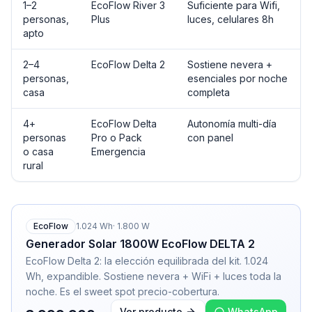
1–2
EcoFlow River 3
Suficiente para Wifi,
personas,
Plus
luces, celulares 8h
apto
2–4
EcoFlow Delta 2
Sostiene nevera +
personas,
esenciales por noche
casa
completa
4+
EcoFlow Delta
Autonomía multi-día
personas
Pro o Pack
con panel
o casa
Emergencia
rural
EcoFlow
1.024
Wh
·
1.800
W
Generador Solar 1800W EcoFlow DELTA 2
EcoFlow Delta 2: la elección equilibrada del kit. 1.024
Wh, expandible. Sostiene nevera + WiFi + luces toda la
noche. Es el sweet spot precio-cobertura.
Ver producto
WhatsApp