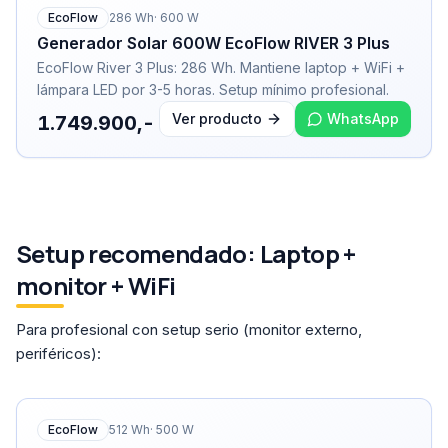
EcoFlow
286
Wh
·
600
W
Generador Solar 600W EcoFlow RIVER 3 Plus
EcoFlow River 3 Plus: 286 Wh. Mantiene laptop + WiFi +
lámpara LED por 3-5 horas. Setup mínimo profesional.
Ver producto
WhatsApp
1.749.900,-
Setup recomendado: Laptop +
monitor + WiFi
Para profesional con setup serio (monitor externo,
periféricos):
EcoFlow
512
Wh
·
500
W