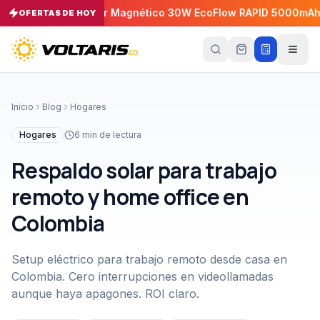
Cargador Magnético 30W EcoFlow RAPID 5000mAh
C
−
5
%
OFERTAS DE HOY
−
5
%
Tu
carrito
Vacío
Inicio
Blog
Hogares
Tu
carrito
Hogares
6
min de lectura
está
vacío
Respaldo solar para trabajo
Agrega
productos
remoto y home office en
con el
botón
Colombia
“Añadir al
carrito”
y
págalos
todos
Setup eléctrico para trabajo remoto desde casa en
juntos.
Colombia. Cero interrupciones en videollamadas
iendo productos
aunque haya apagones. ROI claro.