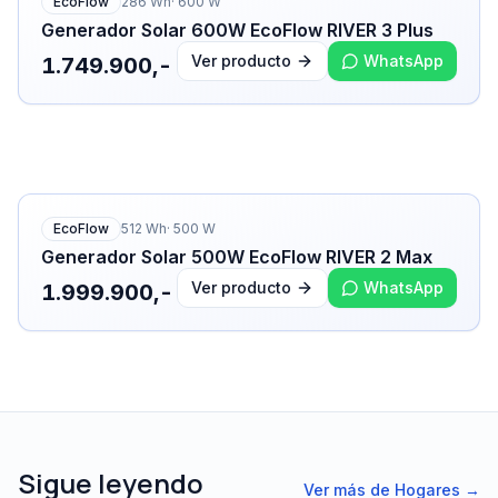
EcoFlow
286
Wh
·
600
W
Generador Solar 600W EcoFlow RIVER 3 Plus
Ver producto
WhatsApp
1.749.900,-
EcoFlow
512
Wh
·
500
W
Generador Solar 500W EcoFlow RIVER 2 Max
Ver producto
WhatsApp
1.999.900,-
Sigue leyendo
Ver más de
Hogares
→