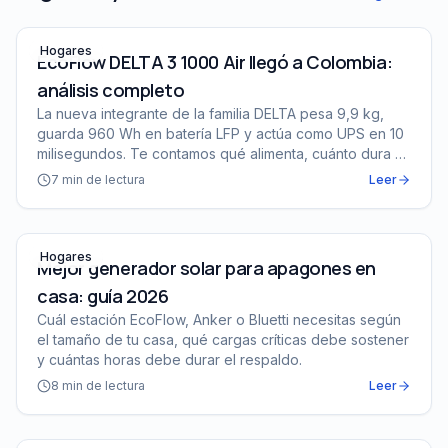
EcoFlow DELTA 3 1000 Air llegó a Colombia: análisis co
Hogares
EcoFlow DELTA 3 1000 Air llegó a Colombia:
análisis completo
La nueva integrante de la familia DELTA pesa 9,9 kg,
guarda 960 Wh en batería LFP y actúa como UPS en 10
milisegundos. Te contamos qué alimenta, cuánto dura y
para quién es (y para quién no).
7
min de lectura
Leer
Mejor generador solar para apagones en casa: guía 202
Hogares
Mejor generador solar para apagones en
casa: guía 2026
Cuál estación EcoFlow, Anker o Bluetti necesitas según
el tamaño de tu casa, qué cargas críticas debe sostener
y cuántas horas debe durar el respaldo.
8
min de lectura
Leer