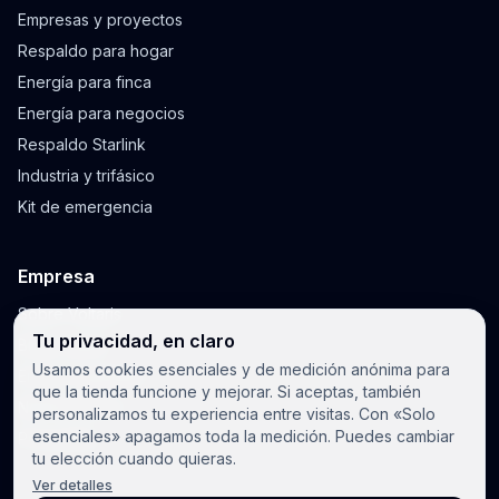
Empresas y proyectos
Respaldo para hogar
Energía para finca
Energía para negocios
Respaldo Starlink
Industria y trifásico
Kit de emergencia
Empresa
Sobre Voltaris
Tu privacidad, en claro
Blog y guías
Usamos cookies esenciales y de medición anónima para
Envíos y garantía
que la tienda funcione y mejorar. Si aceptas, también
Notificaciones
personalizamos tu experiencia entre visitas. Con «Solo
esenciales» apagamos toda la medición. Puedes cambiar
Privacidad
tu elección cuando quieras.
Ver detalles