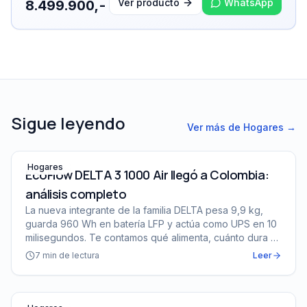
Ver producto
WhatsApp
8.499.900,-
Sigue leyendo
Ver más de
Hogares
→
EcoFlow DELTA 3 1000 Air llegó a Colombia: análisis co
Hogares
EcoFlow DELTA 3 1000 Air llegó a Colombia:
análisis completo
La nueva integrante de la familia DELTA pesa 9,9 kg,
guarda 960 Wh en batería LFP y actúa como UPS en 10
milisegundos. Te contamos qué alimenta, cuánto dura y
para quién es (y para quién no).
7
min de lectura
Leer
Mejor generador solar para apagones en casa: guía 202