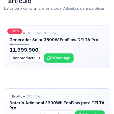
artículo
Listos para comprar. Envíos a toda Colombia, garantía oficial.
−
20
%
EcoFlow
3.600
Wh
·
3.600
W
Generador Solar 3600W EcoFlow DELTA Pro
14.999.900,-
11.999.900,-
Ver producto
WhatsApp
EcoFlow
3.600
Wh
Batería Adicional 3600Wh EcoFlow para DELTA
Pro