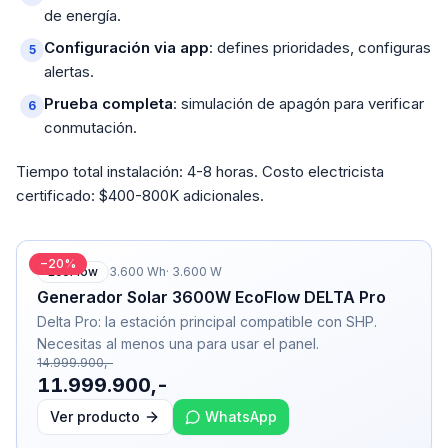
de energía.
Configuración via app
: defines prioridades, configuras
alertas.
Prueba completa
: simulación de apagón para verificar
conmutación.
Tiempo total instalación: 4-8 horas. Costo electricista
certificado: $400-800K adicionales.
−
20
%
EcoFlow
3.600
Wh
·
3.600
W
Generador Solar 3600W EcoFlow DELTA Pro
Delta Pro: la estación principal compatible con SHP.
Necesitas al menos una para usar el panel.
14.999.900,-
11.999.900,-
Ver producto
WhatsApp