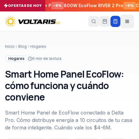
C1000X 1800 W + P
800W EcoFlow RIVER 2 Pro
Cable d
OFERTAS DE HOY
−
5
%
−
5
%
Tu
carrito
Vacío
Inicio
Blog
Hogares
Tu
carrito
Hogares
6
min de lectura
está
vacío
Smart Home Panel EcoFlow:
Agrega
productos
cómo funciona y cuándo
con el
botón
conviene
“Añadir al
carrito”
y
págalos
todos
Smart Home Panel de EcoFlow conectado a Delta
juntos.
Pro. Cómo distribuye energía a 10 circuitos de tu casa
iendo productos
de forma inteligente. Cuándo vale los $4-6M.