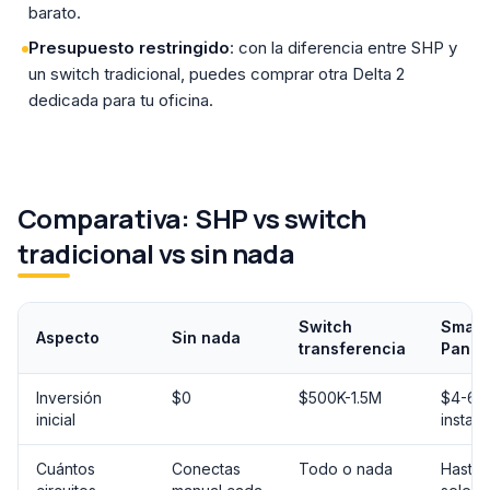
barato.
Presupuesto restringido
: con la diferencia entre SHP y
un switch tradicional, puedes comprar otra Delta 2
dedicada para tu oficina.
Comparativa: SHP vs switch
tradicional vs sin nada
Switch
Smart
Aspecto
Sin nada
transferencia
Panel
Inversión
$0
$500K-1.5M
$4-6M
inicial
instala
Cuántos
Conectas
Todo o nada
Hasta 