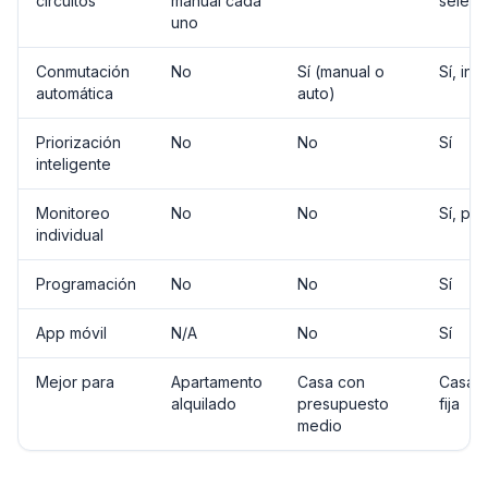
circuitos
manual cada
selecc
uno
Conmutación
No
Sí (manual o
Sí, ins
automática
auto)
Priorización
No
No
Sí
inteligente
Monitoreo
No
No
Sí, por
individual
Programación
No
No
Sí
App móvil
N/A
No
Sí
Mejor para
Apartamento
Casa con
Casa 
alquilado
presupuesto
fija
medio