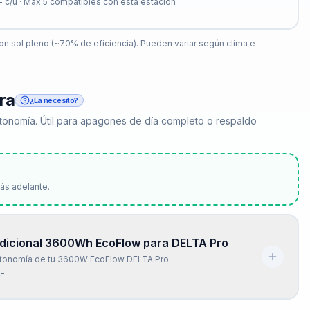
-
c/u · Máx
5
compatibles con esta estación
n sol pleno (~70% de eficiencia). Pueden variar según clima e
ra
¿La necesito?
 autonomía. Útil para apagones de día completo o respaldo
a
ás adelante.
Adicional 3600Wh EcoFlow para DELTA Pro
autonomía de tu 3600W EcoFlow DELTA Pro
,-