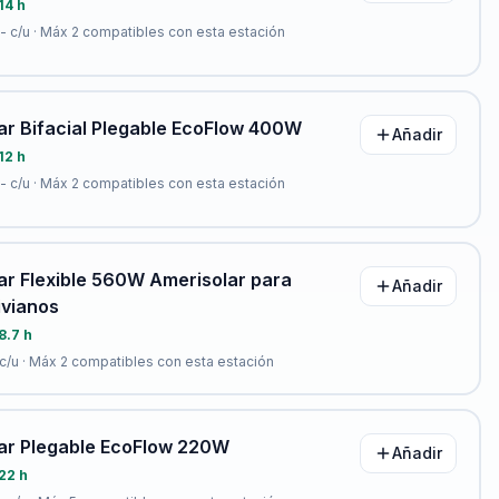
14 h
-
c/u · Máx
2
compatibles con esta estación
ar Bifacial Plegable EcoFlow 400W
Añadir
12 h
-
c/u · Máx
2
compatibles con esta estación
ar Flexible 560W Amerisolar para
Añadir
ivianos
8.7 h
c/u · Máx
2
compatibles con esta estación
lar Plegable EcoFlow 220W
Añadir
22 h