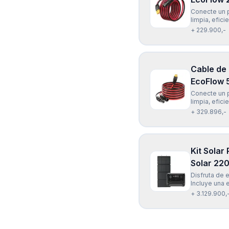
Conecte un p
limpia, efic
Solar EcoFlo
+ 229.900,-
mts) es univ
Cable de
EcoFlow 
Conecte un p
limpia, efic
Solar EcoFlo
+ 329.896,-
es universal
Kit Solar
Solar 22
Disfruta de e
Incluye una 
W, ideal par
+ 3.129.900,
Reduce tu de