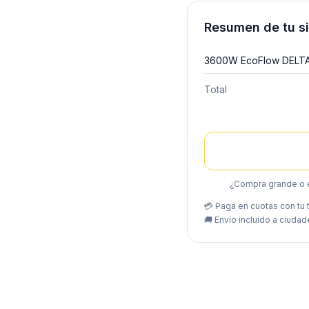
Resumen de tu s
3600W EcoFlow DELTA
Total
¿Compra grande o 
💳 Paga en cuotas con tu t
🚚
Envío incluido a ciudad