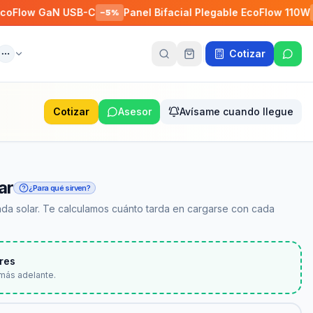
GaN USB-C
Panel Bifacial Plegable EcoFlow 110W
Con
−
5
%
−
5
%
Cotizar
ente
Más
Cotizar
Asesor
Avísame cuando llegue
ar
¿Para qué sirven?
da solar. Te calculamos cuánto tarda en cargarse con cada
res
más adelante.