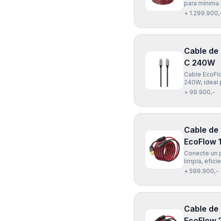
para mínima 
es resistent
+ 1.299.900,
conexión seg
Cable de
C 240W
Cable EcoFl
240W, ideal p
flexible y c
+ 99.900,-
inteligente 
Cable de
EcoFlow 
Conecte un p
limpia, efic
Solar EcoFlo
+ 599.900,-
mts) es univ
Cable de
EcoFlow 