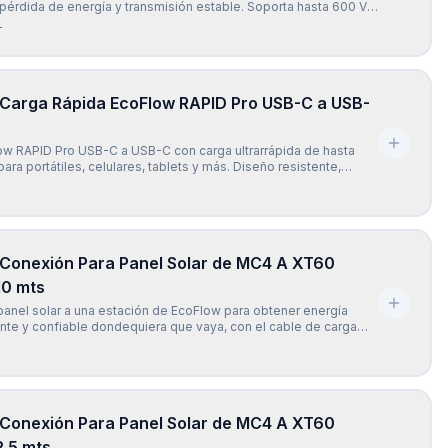
pérdida de energía y transmisión estable. Soporta hasta 600 V,
e a la humedad, polvo y altas temperaturas, y ofrece una
-
ura y confiable para paneles solares y estaciones de
 Carga Rápida EcoFlow RAPID Pro USB-C a USB-
ow RAPID Pro USB-C a USB-C con carga ultrarrápida de hasta
ara portátiles, celulares, tablets y más. Diseño resistente,
ompatible con la mayoría de dispositivos USB-C. Incluye chip
E-Mark para una carga segura y eficiente.
 Conexión Para Panel Solar de MC4 A XT60
10 mts
anel solar a una estación de EcoFlow para obtener energía
iente y confiable dondequiera que vaya, con el cable de carga
w XT60 (10 mts). El cable de carga EcoFlow Solar a XT60 (10
ersalmente compatible con todos los modelos de la se
 Conexión Para Panel Solar de MC4 A XT60
2.5 mts