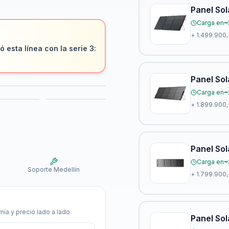
Panel So
Carga en
~
+
1.499.900,
 esta línea con la serie 3:
Panel Sol
Carga en
~
+
1.899.900,
Panel So
Carga en
~
Soporte Medellín
+
1.799.900,
ía y precio lado a lado.
Panel So