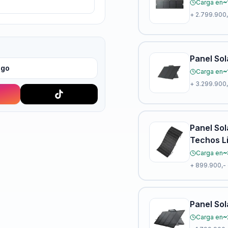
Carga en
~
+
2.799.900,
Panel Sol
igo
Carga en
~
+
3.299.900,
Panel Sol
Techos L
Carga en
~
+
899.900,-
Panel So
Carga en
~