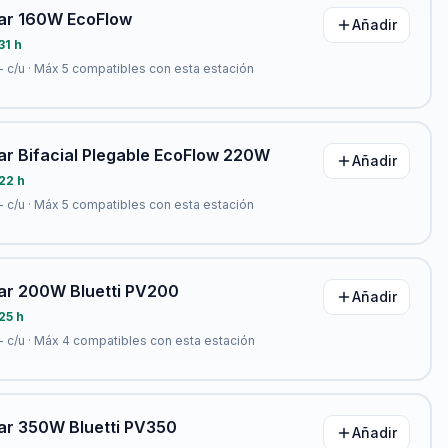
lar 160W EcoFlow
Añadir
31 h
-
c/u · Máx
5
compatibles con esta estación
ar Bifacial Plegable EcoFlow 220W
Añadir
22 h
-
c/u · Máx
5
compatibles con esta estación
lar 200W Bluetti PV200
Añadir
25 h
-
c/u · Máx
4
compatibles con esta estación
lar 350W Bluetti PV350
Añadir