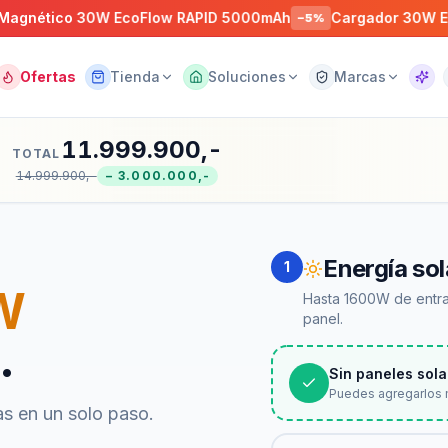
co 30W EcoFlow RAPID 5000mAh
Cargador 30W EcoFlow 
−
5
%
Ofertas
Tienda
Soluciones
Marcas
Asist
11.999.900,-
TOTAL
14.999.900,-
−
3.000.000,-
Energía sol
1
W
Hasta 1600W de entra
panel.
.
Sin paneles sola
Puedes agregarlos 
as en un solo paso.