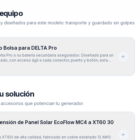
 equipo
ley diseñados para este modelo: transporte y guardado sin golpes
o Bolsa para DELTA Pro
lta Pro o su batería secundaria asegurados. Diseñado para un
ado, con acceso ágil a cada conector, puerto y botón, esta
mite una manipulación suave y controlada, manteniendo la
el equipo en todo momento. · Dimensiones: 41cm (Largo) x
 x 30cm (Alto) · Peso: 0.88 KG · Compatible con: Delta Pro
u solución
 accesorios que potencian tu generador.
tensión de Panel Solar EcoFlow MC4 a XT60 30
a XT60i de alta calidad, fabricado en cobre estañado 12 AWG