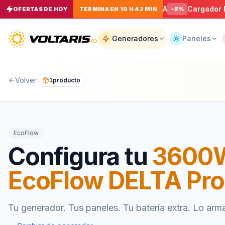
Conector Macho NEMA L14-30P 30A
Cargador Magnéti
%
OFERTAS DE HOY
TERMINA EN 10 H 42 MIN
−
5
%
Tu
carrito
Vacío
Generadores
Paneles
Volver
1
producto
Tu
carrito
está
vacío
Agrega
productos
EcoFlow
con el
botón
Configura tu
3600
“Añadir al
carrito”
y
págalos
EcoFlow DELTA Pro
todos
juntos.
iendo productos
Tu generador. Tus paneles. Tu batería extra. Lo arm