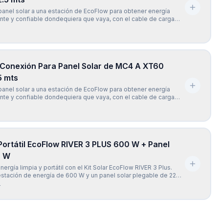
anel solar a una estación de EcoFlow para obtener energía
iente y confiable dondequiera que vaya, con el cable de carga
w XT60 (2.5 mts). El cable de carga EcoFlow Solar a XT60 (2.5
ersalmente compatible con todos los modelos de la
 Conexión Para Panel Solar de MC4 A XT60
5 mts
anel solar a una estación de EcoFlow para obtener energía
iente y confiable dondequiera que vaya, con el cable de carga
w XT60 (5 mts). El cable de carga EcoFlow Solar a XT60 (5 mts)
mente compatible con todos los modelos de la seri
 Portátil EcoFlow RIVER 3 PLUS 600 W + Panel
0 W
nergía limpia y portátil con el Kit Solar EcoFlow RIVER 3 Plus.
estación de energía de 600 W y un panel solar plegable de 220
a mantener tus dispositivos cargados dondequiera que estés.
-
pendencia de la red eléctrica y obtén una fue