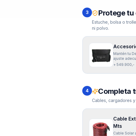
Protege tu
3
Estuche, bolsa o trol
ni polvo.
Accesori
Mantén tu De
ajuste adecu
cubierta per
+ 549.900,-
protección d
22cm (Ancho)
Completa t
4
Cables, cargadores y
Cable Ex
Mts
Cable Solar 