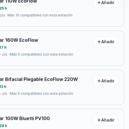
lar 110W EcoFlow
Añadir
25 h
c/u · Máx
10
compatibles con esta estación
lar 160W EcoFlow
Añadir
17 h
-
c/u · Máx
5
compatibles con esta estación
ar Bifacial Plegable EcoFlow 220W
Añadir
13 h
-
c/u · Máx
5
compatibles con esta estación
ar 100W Bluetti PV100
Añadir
28 h