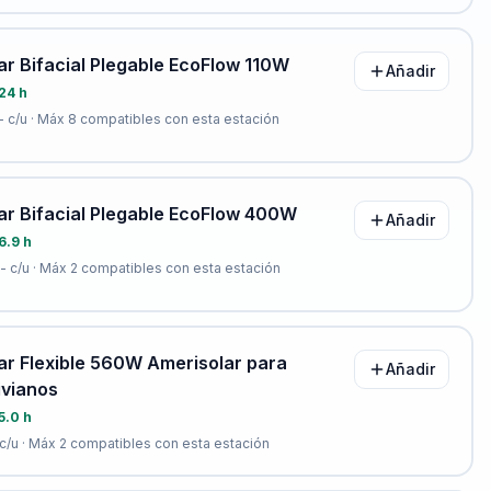
ar Bifacial Plegable EcoFlow 110W
Añadir
24 h
-
c/u · Máx
8
compatibles con esta estación
ar Bifacial Plegable EcoFlow 400W
Añadir
6.9 h
-
c/u · Máx
2
compatibles con esta estación
ar Flexible 560W Amerisolar para
Añadir
ivianos
5.0 h
c/u · Máx
2
compatibles con esta estación