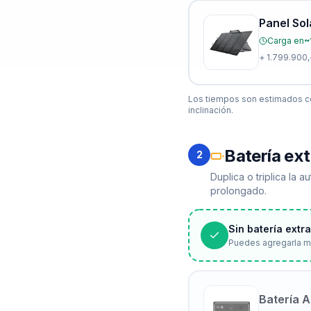
Panel So
Carga en
~
+
1.799.900,
Los tiempos son estimados co
inclinación.
Batería ext
2
Duplica o triplica la
prolongado.
Sin batería extr
Puedes agregarla m
Batería A