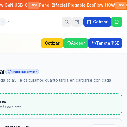
USB-C
Panel Bifacial Plegable EcoFlow 110W
Conecto
−
5
%
−
5
%
Cotizar
ente
Más
Cotizar
Asesor
Tarjeta/PSE
ar
¿Para qué sirven?
da solar. Te calculamos cuánto tarda en cargarse con cada
res
más adelante.