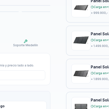
Panel So
Carga en
~
+
999.900,-
Panel So
Carga en
~
Soporte Medellín
+
1.499.900,
ía y precio lado a lado.
Panel Sol
Carga en
~
+
1.899.900,
Panel Sol
igo
Carga en
~