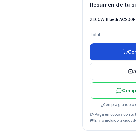
Resumen de tu s
2400W Bluetti AC200P
Total
Com
A
Compr
¿Compra grande o 
💳 Paga en cuotas con tu t
🚚
Envío incluido a ciudad