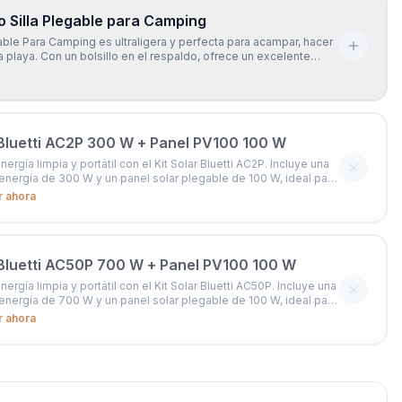
 Silla Plegable para Camping
gable Para Camping es ultraligera y perfecta para acampar, hacer
 la playa. Con un bolsillo en el respaldo, ofrece un excelente
a espalda y te permite disfrutar cómodamente de tus
l aire libre.
 Bluetti AC2P 300 W + Panel PV100 100 W
nergía limpia y portátil con el Kit Solar Bluetti AC2P. Incluye una
energía de 300 W y un panel solar plegable de 100 W, ideal para
s dispositivos cargados dondequiera que estés. Reduce tu
r ahora
de la red eléctrica y obtén una fuente conf
 Bluetti AC50P 700 W + Panel PV100 100 W
nergía limpia y portátil con el Kit Solar Bluetti AC50P. Incluye una
energía de 700 W y un panel solar plegable de 100 W, ideal para
s dispositivos cargados dondequiera que estés. Reduce tu
r ahora
de la red eléctrica y obtén una fuente con