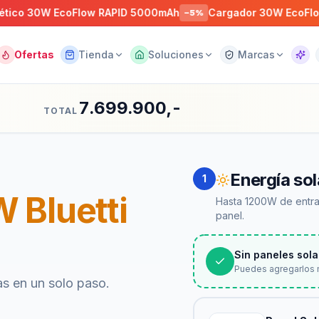
W EcoFlow RAPID 5000mAh
Cargador 30W EcoFlow GaN 
−
5
%
Ofertas
Tienda
Soluciones
Marcas
Asist
7.699.900,-
TOTAL
Energía sol
1
 Bluetti
Hasta 1200W de entra
panel.
Sin paneles sola
Puedes agregarlos 
as en un solo paso.