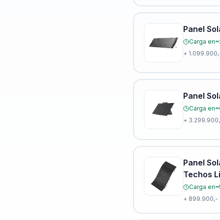
Panel Sol
Carga en
~
+
1.099.900,
Panel Sol
Carga en
~
+
3.299.900,
Panel Sol
Techos L
Carga en
~
+
899.900,-