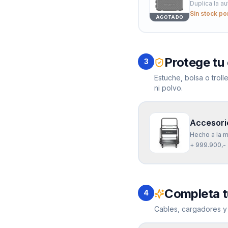
Duplica la a
Sin stock po
AGOTADO
Protege tu
3
Estuche, bolsa o trol
ni polvo.
Accesorio
Hecho a la 
+ 999.900,-
Completa t
4
Cables, cargadores y