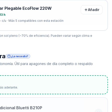
lar Plegable EcoFlow 220W
Añadir
13 h
-
c/u · Máx
5
compatibles con esta estación
n sol pleno (~70% de eficiencia). Pueden variar según clima e
ra
¿La necesito?
 autonomía. Útil para apagones de día completo o respaldo
a
ás adelante.
dicional Bluetti B210P