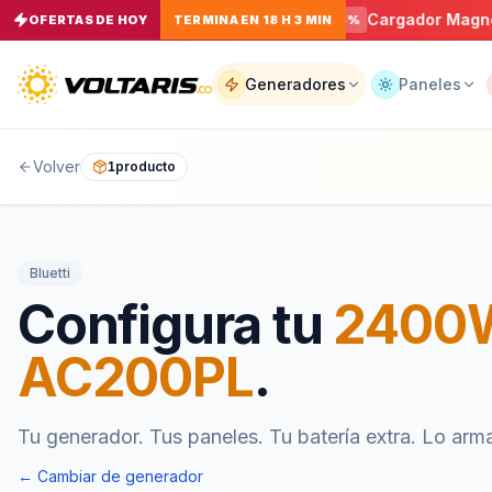
ector Macho NEMA L14-30P 30A
Cargador Magnético 30
OFERTAS DE HOY
TERMINA EN 18 H 3 MIN
−
5
%
Tu
carrito
Vacío
Generadores
Paneles
Volver
1
producto
Tu
carrito
está
vacío
Agrega
Bluetti
productos
con el
Configura tu
2400W
botón
“Añadir al
carrito”
y
AC200PL
.
págalos
todos
juntos.
Tu generador. Tus paneles. Tu batería extra. Lo arm
iendo productos
← Cambiar de generador