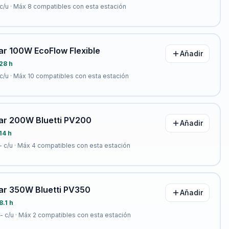
c/u · Máx
8
compatibles con esta estación
ar 100W EcoFlow Flexible
Añadir
28 h
c/u · Máx
10
compatibles con esta estación
lar 200W Bluetti PV200
Añadir
14 h
-
c/u · Máx
4
compatibles con esta estación
lar 350W Bluetti PV350
Añadir
8.1 h
-
c/u · Máx
2
compatibles con esta estación