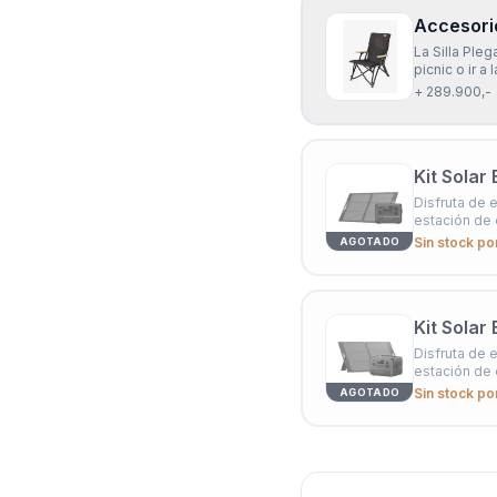
Accesorio
La Silla Ple
picnic o ir a
apoyo para l
+ 289.900,-
actividades a
Kit Solar
Disfruta de e
estación de 
mantener tu
Sin stock po
AGOTADO
dependencia 
Kit Solar
Disfruta de e
estación de 
mantener tu
Sin stock po
AGOTADO
dependencia 