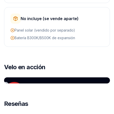
No incluye (se vende aparte)
Panel solar (vendido por separado)
Batería B300K/B500K de expansión
YOUTUBE
Todo sobre la Bluetti APEX 300 + B300K —
Velo en acción
¿vale la pena?
por
Review ES
Reseñas