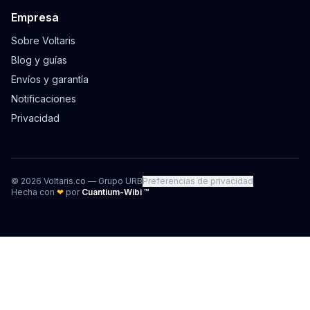
Empresa
Sobre Voltaris
Blog y guías
Envíos y garantía
Notificaciones
Privacidad
©
2026
Voltaris.co — Grupo URB
Preferencias de privacidad
Hecha con
❤
por
Cuantium-Wibi ™