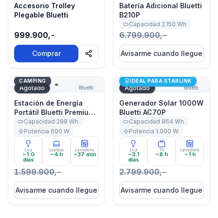
Accesorio Trolley
Batería Adicional Bluetti
Plegable Bluetti
B210P
Capacidad
2.150
Wh
999.900,-
6.799.900,-
Comprar
Avisarme cuando llegue
Estación de Energía Portátil Bluetti Premium 30 V2 60
Generador Solar 1000W Blu
CAMPING
IDEAL PARA STARLINK
Agotado
Agotado
Bluetti
Bluetti
Estación de Energía
Generador Solar 1000W
Portátil Bluetti Premium
Bluetti AC70P
30 V2 600W 320Wh
Capacidad
288
Wh
Capacidad
864
Wh
Potencia
600
W
Potencia
1.000
W
Luz
Laptop
Lavadora
Luz
TV
Lavadora
~1.0
~4 h
~37 min
~3.1
~8 h
~1 h
días
días
1.599.900,-
2.799.900,-
Avisarme cuando llegue
Avisarme cuando llegue