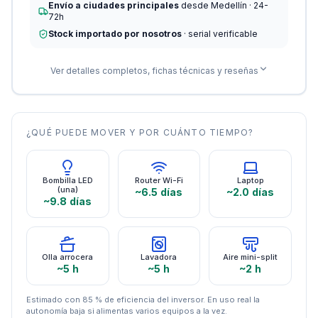
Envío a ciudades principales
desde Medellín · 24-
72h
Stock importado por nosotros
· serial verificable
Ver detalles completos, fichas técnicas y reseñas
¿QUÉ PUEDE MOVER Y POR CUÁNTO TIEMPO?
Bombilla LED
Router Wi-Fi
Laptop
(una)
~6.5 días
~2.0 días
~9.8 días
Olla arrocera
Lavadora
Aire mini-split
~5 h
~5 h
~2 h
Estimado con 85 % de eficiencia del inversor. En uso real la
autonomía baja si alimentas varios equipos a la vez.