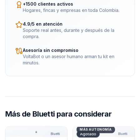
+1500 clientes activos
Hogares, fincas y empresas en toda Colombia.
4.9/5 en atención
Soporte real antes, durante y después de la
compra.
Asesoría sin compromiso
VoltaBot o un asesor humano arman tu kit en
minutos.
Más de
Bluetti
para considerar
Accesorio Trolley Plegable Bluetti
Batería Adicional Bluetti B2
MÁS AUTONOMÍA
Agotado
Bluetti
Bluetti