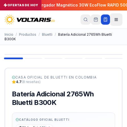
P 30A
Cargador Magnético 30W EcoFlow RAPID 5000mAh
OFERTAS DE HOY
−
5
%
Tu
carrito
Vacío
Inicio
/
Productos
/
Bluetti
/
Batería Adicional 2765Wh Bluetti
B300K
Tu
carrito
está
vacío
Agrega
productos
con el
CASA OFICIAL DE
BLUETTI
EN COLOMBIA
botón
4.7
(
8
reseñas)
“Añadir al
carrito”
y
Batería Adicional 2765Wh
págalos
todos
Bluetti B300K
juntos.
iendo productos
CATÁLOGO OFICIAL
BLUETTI