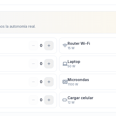
os la autonomía real.
Router Wi-Fi
0
15
W
Laptop
0
50
W
Microondas
0
1100
W
Cargar celular
0
12
W