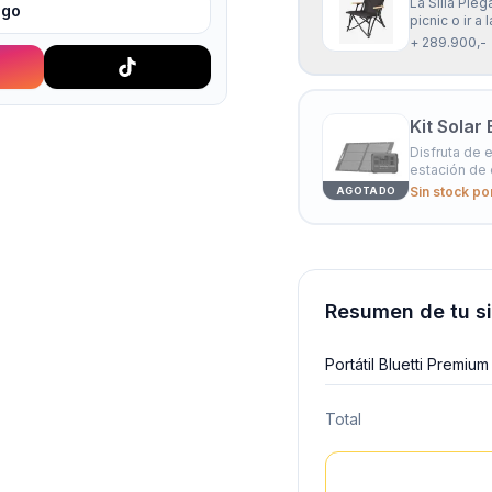
La Silla Ple
igo
picnic o ir a
apoyo para l
+ 289.900,-
actividades a
Kit Solar
Disfruta de e
estación de 
mantener tu
Sin stock po
AGOTADO
dependencia 
Resumen de tu s
Portátil Bluetti Prem
Total