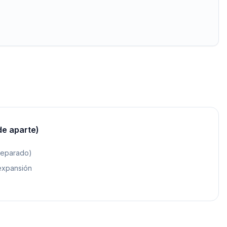
de aparte)
separado)
expansión