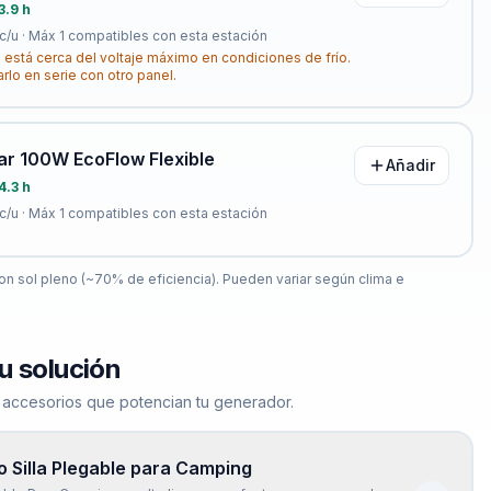
3.9 h
c/u · Máx
1
compatibles con esta estación
 está cerca del voltaje máximo en condiciones de frío.
arlo en serie con otro panel.
ar 100W EcoFlow Flexible
Añadir
4.3 h
c/u · Máx
1
compatibles con esta estación
n sol pleno (~70% de eficiencia). Pueden variar según clima e
u solución
 accesorios que potencian tu generador.
 Silla Plegable para Camping