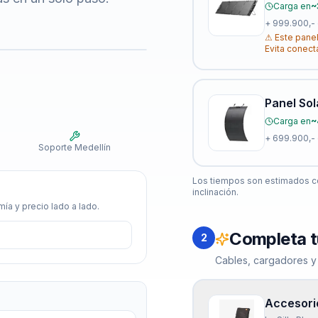
Carga en
~
+
999.900,-
⚠
Este panel
Evita conect
Panel Sol
Carga en
~
+
699.900,-
Soporte Medellín
Los tiempos son estimados co
inclinación.
ía y precio lado a lado.
Completa t
2
Cables, cargadores y
Accesorio