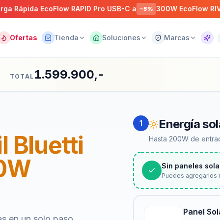
da EcoFlow RAPID Pro USB-C a
300W EcoFlow RIVER 3
−
5
%
−
22
Ofertas
Tienda
Soluciones
Marcas
Asist
1.599.900,-
TOTAL
Energía sol
1
l Bluetti
Hasta 200W de entrad
00W
Sin paneles sola
Puedes agregarlos 
Panel So
as en un solo paso.