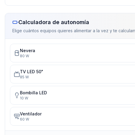
Calculadora de autonomía
Elige cuántos equipos quieres alimentar a la vez y te calculam
Nevera
80
W
TV LED 50"
85
W
Bombilla LED
10
W
Ventilador
60
W