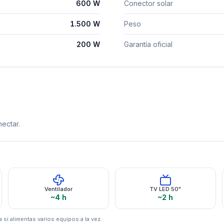
600 W
Conector solar
1.500 W
Peso
200 W
Garantía oficial
ectar.
Ventilador
TV LED 50"
~4 h
~2 h
 si alimentas varios equipos a la vez.