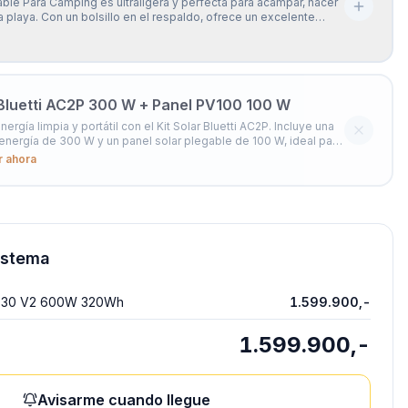
gable Para Camping es ultraligera y perfecta para acampar, hacer
 la playa. Con un bolsillo en el respaldo, ofrece un excelente
a espalda y te permite disfrutar cómodamente de tus
l aire libre.
 Bluetti AC2P 300 W + Panel PV100 100 W
nergía limpia y portátil con el Kit Solar Bluetti AC2P. Incluye una
energía de 300 W y un panel solar plegable de 100 W, ideal para
s dispositivos cargados dondequiera que estés. Reduce tu
r ahora
de la red eléctrica y obtén una fuente conf
istema
ium 30 V2 600W 320Wh
1.599.900,-
1.599.900,-
Avisarme cuando llegue