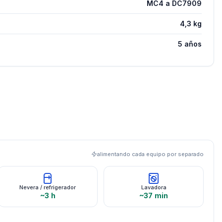
MC4 a DC7909
4,3 kg
5 años
alimentando cada equipo por separado
Nevera / refrigerador
Lavadora
~3 h
~37 min