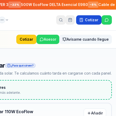
500W EcoFlow DELTA Esencial E980
Cable de Conexión
%
−
5
%
Cotizar
ente
Más
Cotizar
Asesor
Avísame cuando llegue
ar
¿Para qué sirven?
a solar. Te calculamos cuánto tarda en cargarse con cada panel.
res
más adelante.
lar 110W EcoFlow
Añadir