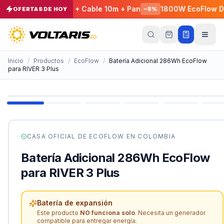
 - EcoFlow E980 + Cable 10m + Pan
1800W EcoFlow DELTA
OFERTAS DE HOY
−
5
%
Tu
carrito
Vacío
Inicio
/
Productos
/
EcoFlow
/
Batería Adicional 286Wh EcoFlow
para RIVER 3 Plus
Tu
carrito
está
vacío
Agrega
productos
con el
CASA OFICIAL DE
ECOFLOW
EN COLOMBIA
botón
“Añadir al
Batería Adicional 286Wh EcoFlow
carrito”
y
págalos
para RIVER 3 Plus
todos
juntos.
iendo productos
Batería de expansión
Este producto
NO funciona solo
. Necesita un generador
compatible para entregar energía.