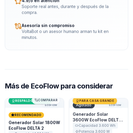
4.9/5 en atención
Soporte real antes, durante y después de la
compra.
Asesoría sin compromiso
VoltaBot o un asesor humano arman tu kit en
minutos.
Más de
EcoFlow
para considerar
COMPARAR
Generador Solar 1800W EcoFlow DELTA 2
Últimas unidades
Generador Solar 3600W Ec
RESPALDO DE CASA
PARA CASA GRANDE
Agotado
EcoFlow
EcoFlow
Generador Solar
RECOMENDADO
3600W EcoFlow DELTA
Generador Solar 1800W
Pro
Capacidad
3.600
Wh
EcoFlow DELTA 2
Potencia
3.600
W