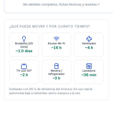
Ver detalles completos, fichas técnicas y reseñas
¿QUÉ PUEDE MOVER Y POR CUÁNTO TIEMPO?
Bombilla LED
Router Wi-Fi
Ventilador
(una)
~16 h
~4 h
~1.0 días
TV LED 50"
Nevera /
Lavadora
refrigerador
~2 h
~36 min
~3 h
Estimado con 85 % de eficiencia del inversor. En uso real la
autonomía baja si alimentas varios equipos a la vez.