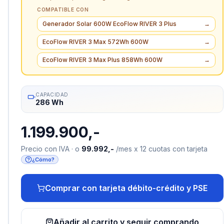
COMPATIBLE CON
Generador Solar 600W EcoFlow RIVER 3 Plus
→
EcoFlow RIVER 3 Max 572Wh 600W
→
EcoFlow RIVER 3 Max Plus 858Wh 600W
→
CAPACIDAD
286 Wh
1.199.900,-
Precio con IVA · o
99.992,-
/mes x 12 cuotas con tarjeta
¿Cómo?
Comprar con tarjeta débito-crédito y PSE
Añadir al carrito y seguir comprando