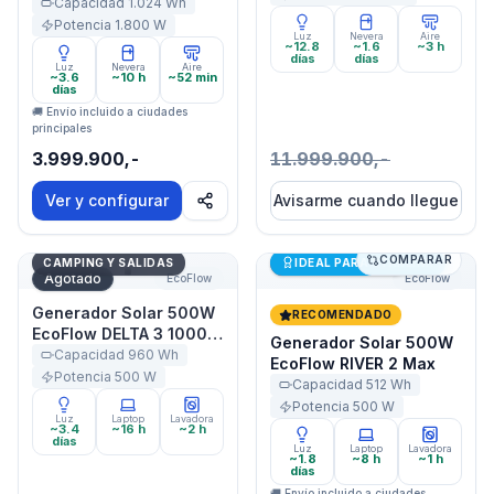
Capacidad
1.024
Wh
Potencia
1.800
W
Luz
Nevera
Aire
~12.8
~1.6
~3 h
días
días
Luz
Nevera
Aire
~3.6
~10 h
~52 min
días
🚚 Envío incluido a ciudades
principales
3.999.900,-
11.999.900,-
Ver y configurar
Avisarme cuando llegue
COMPARAR
Generador Solar 500W EcoFlow DELTA 3 1000 Air
Generador Solar 500W Eco
Últimas unidades
CAMPING Y SALIDAS
IDEAL PARA STARLINK
Agotado
EcoFlow
EcoFlow
Generador Solar 500W
RECOMENDADO
EcoFlow DELTA 3 1000
Generador Solar 500W
Air
Capacidad
960
Wh
EcoFlow RIVER 2 Max
Potencia
500
W
Capacidad
512
Wh
Potencia
500
W
Luz
Laptop
Lavadora
~3.4
~16 h
~2 h
días
Luz
Laptop
Lavadora
~1.8
~8 h
~1 h
días
🚚 Envío incluido a ciudades