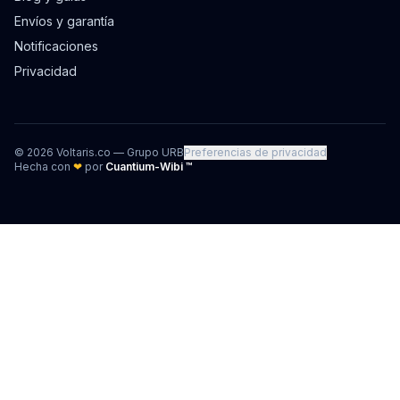
Envíos y garantía
Notificaciones
Privacidad
©
2026
Voltaris.co — Grupo URB
Preferencias de privacidad
Hecha con
❤
por
Cuantium-Wibi ™