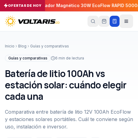
30A
Cargador Magnético 30W EcoFlow RAPID 5000mAh
OFERTAS DE HOY
−
5
%
−
Tu
carrito
Vacío
Inicio
Blog
Guías y comparativas
Tu
carrito
Guías y comparativas
6
min de lectura
está
vacío
Batería de litio 100Ah vs
Agrega
productos
estación solar: cuándo elegir
con el
botón
cada una
“Añadir al
carrito”
y
págalos
todos
Comparativa entre batería de litio 12V 100Ah EcoFlow
juntos.
y estaciones solares portátiles. Cuál te conviene según
iendo productos
uso, instalación e inversor.