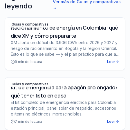
Ver más de
Guías y comparativas
leyendo
→
Racionamiento de energía en Colombia: qué dice XM y 
Guías y comparativas
Racionamiento de energía en Colombia: qué
dice XM y cómo prepararte
XM alertó un déficit de 3.906 GWh entre 2026 y 2027 y
riesgo de racionamiento en Bogotá y la región Oriental.
Esto es lo que se sabe — y el plan práctico para que a
tu casa no la coja desprevenida.
9
min de lectura
Leer
Kit de emergencia para apagón prolongado: qué tener li
Guías y comparativas
Kit de emergencia para apagón prolongado:
qué tener listo en casa
El kit completo de emergencia eléctrica para Colombia:
estación principal, panel solar de respaldo, accesorios
e ítems no eléctricos imprescindibles.
7
min de lectura
Leer