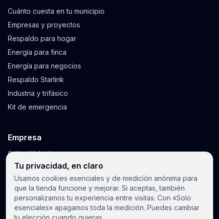
Cuánto cuesta en tu municipio
Empresas y proyectos
Respaldo para hogar
Energía para finca
Energía para negocios
Respaldo Starlink
Industria y trifásico
Kit de emergencia
Empresa
Sobre Voltaris
Tu privacidad, en claro
Blog y guías
Usamos cookies esenciales y de medición anónima para
Envíos y garantía
que la tienda funcione y mejorar. Si aceptas, también
Notificaciones
personalizamos tu experiencia entre visitas. Con «Solo
esenciales» apagamos toda la medición. Puedes cambiar
Privacidad
tu elección cuando quieras.