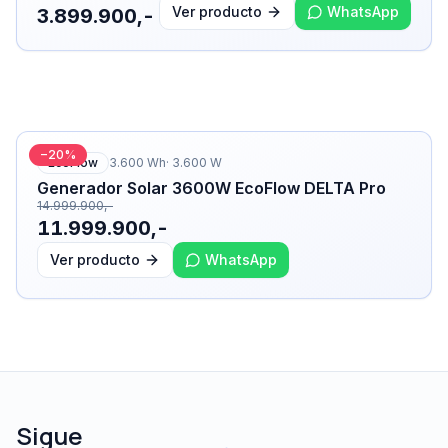
Ver producto
WhatsApp
3.899.900,-
−
20
%
EcoFlow
3.600
Wh
·
3.600
W
Generador Solar 3600W EcoFlow DELTA Pro
14.999.900,-
11.999.900,-
Ver producto
WhatsApp
Sigue