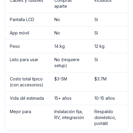
Cables y fusibles
Compras
Incluidos
aparte
Pantalla LCD
No
Sí
App móvil
No
Sí
Peso
14 kg
12 kg
Listo para usar
No (requiere
Sí
setup)
Costo total típico
$3-5M
$3.7M
(con accesorios)
Vida útil estimada
15+ años
10-15 años
Mejor para
Instalación fija,
Respaldo
RV, integración
doméstico,
portátil