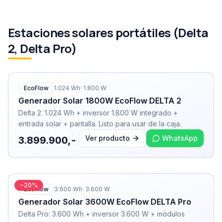
Estaciones solares portátiles (Delta
2, Delta Pro)
EcoFlow
1.024
Wh
·
1.800
W
Generador Solar 1800W EcoFlow DELTA 2
Delta 2: 1.024 Wh + inversor 1.800 W integrado +
entrada solar + pantalla. Listo para usar de la caja.
Ver producto
WhatsApp
3.899.900,-
−
20
%
EcoFlow
3.600
Wh
·
3.600
W
Generador Solar 3600W EcoFlow DELTA Pro
Delta Pro: 3.600 Wh + inversor 3.600 W + módulos