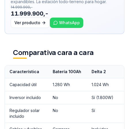
expandibles. La estación todo-terreno para hogar.
14.999.900,-
11.999.900,-
Ver producto
WhatsApp
Comparativa cara a cara
Característica
Batería 100Ah
Delta 2
Capacidad útil
1.280 Wh
1.024 Wh
Inversor incluido
No
Sí (1.800W)
Regulador solar
No
Sí
incluido