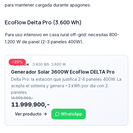
para mantener cargada durante apagones.
EcoFlow Delta Pro (3.600 Wh)
Para uso intensivo en casa rural off-grid: necesitas 800-
1.200 W de panel (2-3 paneles 400W).
−
20
%
EcoFlow
3.600
Wh
·
3.600
W
Generador Solar 3600W EcoFlow DELTA Pro
Delta Pro: la estación que justifica 2-4 paneles 400W. La
acepta el sistema y genera ~3 kWh por día con 2
paneles.
14.999.900,-
11.999.900,-
Ver producto
WhatsApp