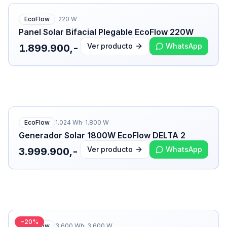
EcoFlow
·
220
W
Panel Solar Bifacial Plegable EcoFlow 220W
Ver producto
WhatsApp
1.899.900,-
EcoFlow
1.024
Wh
·
1.800
W
Generador Solar 1800W EcoFlow DELTA 2
Ver producto
WhatsApp
3.999.900,-
−
20
%
EcoFlow
3.600
Wh
·
3.600
W