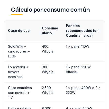
Cálculo por consumo común
Paneles
Consumo
Caso de uso
recomendados (en
diario
Cundinamarca)
Solo WiFi +
400
1 × panel 110W
cargadores +
Wh/día
LEDs
Lo anterior +
800
1 × panel 220W
nevera
Wh/día
bifacial
ocasional
Casa completa
2.500
1 × panel 400W o 2 ×
con nevera +
Wh/día
220W
TV
Casa rural off-
8.000
4 × panel 400W