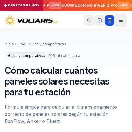
1000X 1800 W + P
800W EcoFlow RIVER 2 Pro
Cable d
OFERTAS DE HOY
−
5
%
−
5
%
Tu
carrito
Vacío
Inicio
Blog
Guías y comparativas
Tu
carrito
Guías y comparativas
5
min de lectura
está
vacío
Cómo calcular cuántos
Agrega
productos
paneles solares necesitas
con el
botón
para tu estación
“Añadir al
carrito”
y
págalos
todos
Fórmula simple para calcular el dimensionamiento
juntos.
correcto de paneles solares según tu estación
iendo productos
EcoFlow, Anker o Bluetti.