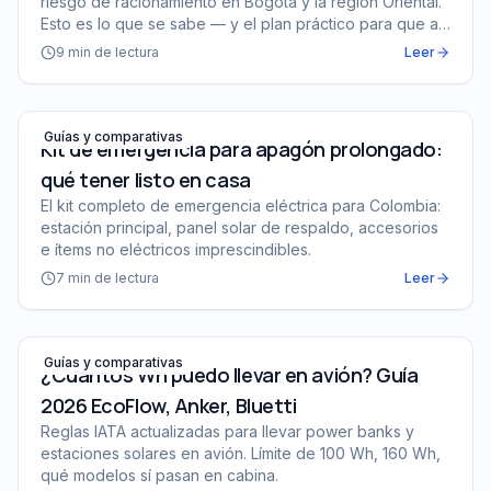
riesgo de racionamiento en Bogotá y la región Oriental.
Esto es lo que se sabe — y el plan práctico para que a
tu casa no la coja desprevenida.
9
min de lectura
Leer
Kit de emergencia para apagón prolongado: qué tener li
Guías y comparativas
Kit de emergencia para apagón prolongado:
qué tener listo en casa
El kit completo de emergencia eléctrica para Colombia:
estación principal, panel solar de respaldo, accesorios
e ítems no eléctricos imprescindibles.
7
min de lectura
Leer
¿Cuántos Wh puedo llevar en avión? Guía 2026 EcoFlow,
Guías y comparativas
¿Cuántos Wh puedo llevar en avión? Guía
2026 EcoFlow, Anker, Bluetti
Reglas IATA actualizadas para llevar power banks y
estaciones solares en avión. Límite de 100 Wh, 160 Wh,
qué modelos sí pasan en cabina.