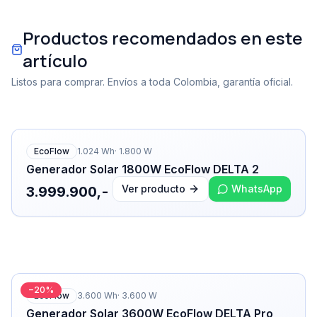
Productos recomendados en este
artículo
Listos para comprar. Envíos a toda Colombia, garantía oficial.
EcoFlow
1.024
Wh
·
1.800
W
Generador Solar 1800W EcoFlow DELTA 2
Ver producto
WhatsApp
3.999.900,-
−
20
%
EcoFlow
3.600
Wh
·
3.600
W
Generador Solar 3600W EcoFlow DELTA Pro