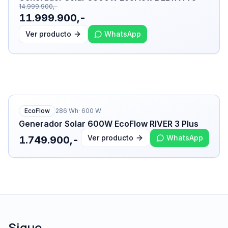
14.999.900,-
11.999.900,-
Ver producto
WhatsApp
EcoFlow
286
Wh
·
600
W
Generador Solar 600W EcoFlow RIVER 3 Plus
Ver producto
WhatsApp
1.749.900,-
Sigue