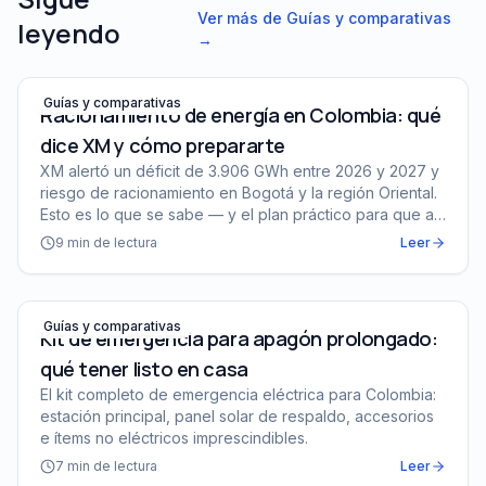
Ver más de
Guías y comparativas
leyendo
→
Racionamiento de energía en Colombia: qué dice XM y 
Guías y comparativas
Racionamiento de energía en Colombia: qué
dice XM y cómo prepararte
XM alertó un déficit de 3.906 GWh entre 2026 y 2027 y
riesgo de racionamiento en Bogotá y la región Oriental.
Esto es lo que se sabe — y el plan práctico para que a
tu casa no la coja desprevenida.
9
min de lectura
Leer
Kit de emergencia para apagón prolongado: qué tener li
Guías y comparativas
Kit de emergencia para apagón prolongado:
qué tener listo en casa
El kit completo de emergencia eléctrica para Colombia:
estación principal, panel solar de respaldo, accesorios
e ítems no eléctricos imprescindibles.
7
min de lectura
Leer