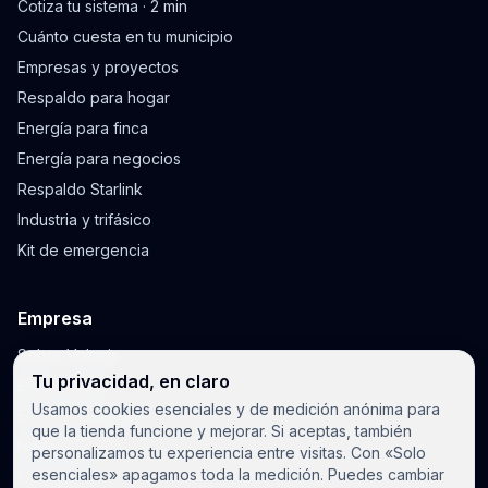
Cotiza tu sistema · 2 min
Cuánto cuesta en tu municipio
Empresas y proyectos
Respaldo para hogar
Energía para finca
Energía para negocios
Respaldo Starlink
Industria y trifásico
Kit de emergencia
Empresa
Sobre Voltaris
Tu privacidad, en claro
Blog y guías
Usamos cookies esenciales y de medición anónima para
Envíos y garantía
que la tienda funcione y mejorar. Si aceptas, también
Notificaciones
personalizamos tu experiencia entre visitas. Con «Solo
esenciales» apagamos toda la medición. Puedes cambiar
Privacidad