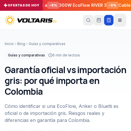
ID Pro USB-C a
300W EcoFlow RIVER 3
Cable de Con
OFERTAS DE HOY
−
5
%
−
5
%
Tu
carrito
Vacío
Inicio
Blog
Guías y comparativas
Tu
carrito
Guías y comparativas
6
min de lectura
está
vacío
Garantía oficial vs importación
Agrega
productos
gris: por qué importa en
con el
botón
Colombia
“Añadir al
carrito”
y
págalos
todos
Cómo identificar si una EcoFlow, Anker o Bluetti es
juntos.
oficial o de importación gris. Riesgos reales y
iendo productos
diferencias en garantía para Colombia.