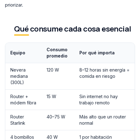
priorizar.
Qué consume cada cosa esencial
Consumo
Equipo
Por qué importa
promedio
Nevera
120 W
8–12 horas sin energía =
mediana
comida en riesgo
(300L)
Router +
15 W
Sin internet no hay
módem fibra
trabajo remoto
Router
40–75 W
Más alto que un router
Starlink
normal
4 bombillos
40 W
1 por habitación