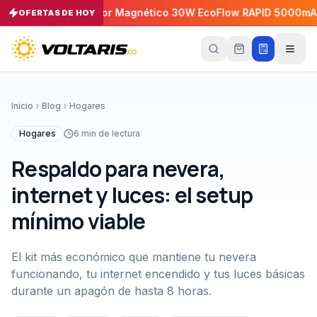
Cargador Magnético 30W EcoFlow RAPID 5000mAh
C
−
5
%
OFERTAS DE HOY
−
5
%
Tu
carrito
Vacío
Inicio
Blog
Hogares
Tu
carrito
Hogares
6
min de lectura
está
vacío
Respaldo para nevera,
Agrega
productos
internet y luces: el setup
con el
botón
mínimo viable
“Añadir al
carrito”
y
págalos
todos
El kit más económico que mantiene tu nevera
juntos.
funcionando, tu internet encendido y tus luces básicas
iendo productos
durante un apagón de hasta 8 horas.