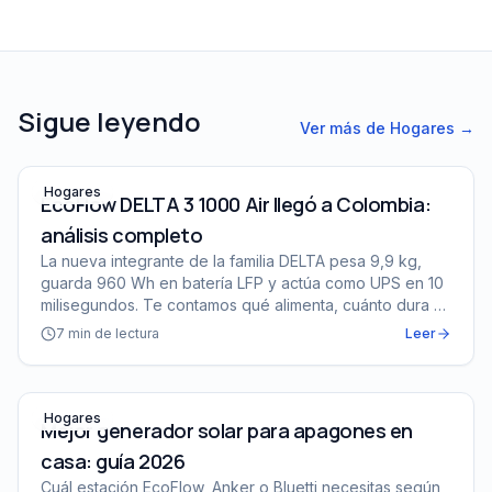
Sigue leyendo
Ver más de
Hogares
→
EcoFlow DELTA 3 1000 Air llegó a Colombia: análisis co
Hogares
EcoFlow DELTA 3 1000 Air llegó a Colombia:
análisis completo
La nueva integrante de la familia DELTA pesa 9,9 kg,
guarda 960 Wh en batería LFP y actúa como UPS en 10
milisegundos. Te contamos qué alimenta, cuánto dura y
para quién es (y para quién no).
7
min de lectura
Leer
Mejor generador solar para apagones en casa: guía 202
Hogares
Mejor generador solar para apagones en
casa: guía 2026
Cuál estación EcoFlow, Anker o Bluetti necesitas según