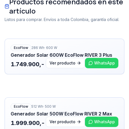
Productos recomendados en este
artículo
Listos para comprar. Envíos a toda Colombia, garantía oficial.
EcoFlow
286
Wh
·
600
W
Generador Solar 600W EcoFlow RIVER 3 Plus
Ver producto
WhatsApp
1.749.900,-
EcoFlow
512
Wh
·
500
W
Generador Solar 500W EcoFlow RIVER 2 Max
Ver producto
WhatsApp
1.999.900,-