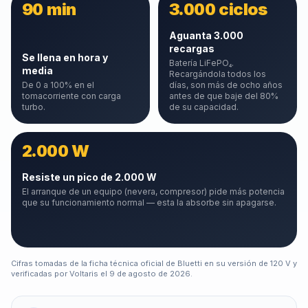
90 min
3.000 ciclos
Aguanta 3.000
recargas
Se llena en hora y
Batería LiFePO₄.
media
Recargándola todos los
De 0 a 100% en el
días, son más de ocho años
tomacorriente con carga
antes de que baje del 80%
turbo.
de su capacidad.
2.000 W
Resiste un pico de 2.000 W
El arranque de un equipo (nevera, compresor) pide más potencia
que su funcionamiento normal — esta la absorbe sin apagarse.
Cifras tomadas de la ficha técnica oficial
de Bluetti
en su versión de 120 V y
verificadas por Voltaris el
9 de agosto de 2026
.