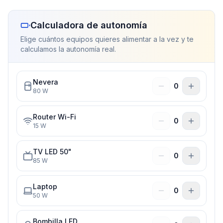
Calculadora de autonomía
Elige cuántos equipos quieres alimentar a la vez y te
calculamos la autonomía real.
Nevera
0
80
W
Router Wi-Fi
0
15
W
TV LED 50"
0
85
W
Laptop
0
50
W
Bombilla LED