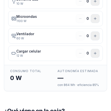
0
10
W
Microondas
0
1100
W
Ventilador
0
60
W
Cargar celular
0
12
W
CONSUMO TOTAL
AUTONOMÍA ESTIMADA
0
W
—
con
864
Wh · eficiencia 85%
¿Qué viene en la caja?