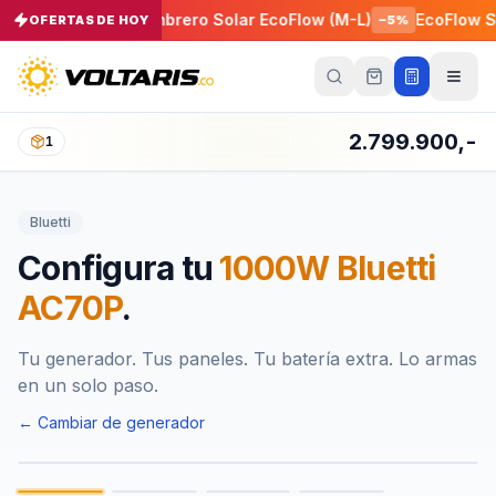
oFlow
Sombrero Solar EcoFlow (M-L)
EcoFlow Smart 
OFERTAS DE HOY
−
5
%
−
5
%
Tu
carrito
Vacío
2.799.900,-
1
Tu
carrito
Bluetti
está
vacío
Configura tu
1000W Bluetti
Agrega
productos
AC70P
.
con el
botón
“Añadir al
carrito”
y
Tu generador. Tus paneles. Tu batería extra. Lo armas
págalos
en un solo paso.
todos
juntos.
← Cambiar de generador
iendo productos