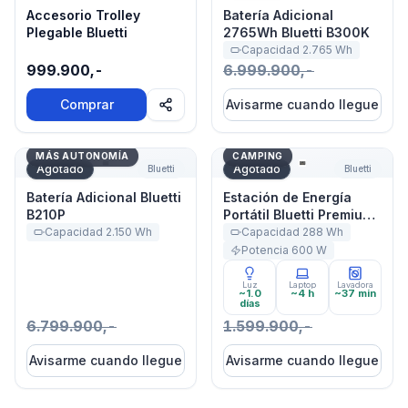
Accesorio Trolley
Batería Adicional
Plegable Bluetti
2765Wh Bluetti B300K
Capacidad
2.765
Wh
999.900,-
6.999.900,-
Comprar
Avisarme cuando llegue
Batería Adicional Bluetti B210P
Estación de Energía Portát
MÁS AUTONOMÍA
CAMPING
Agotado
Agotado
Bluetti
Bluetti
Batería Adicional Bluetti
Estación de Energía
B210P
Portátil Bluetti Premium
30 V2 600W 320Wh
Capacidad
2.150
Wh
Capacidad
288
Wh
Potencia
600
W
Luz
Laptop
Lavadora
~1.0
~4 h
~37 min
días
6.799.900,-
1.599.900,-
Avisarme cuando llegue
Avisarme cuando llegue