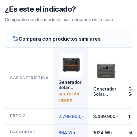
¿Es este el indicado?
Compáralo con los modelos más cercanos de la casa.
Compara con productos similares
CARACTERÍSTICA
Generador
Solar
Generador
Gen
1000W
Solar
Sol
QUE ESTÁS
Bluetti
1800W
70
VIENDO
AC70P
Bluetti
Blue
Premium
AC5
100 V2
PRECIO
2.799.900,-
3.499.900,-
1.8
CAPACIDAD
864 Wh
1024 Wh
504