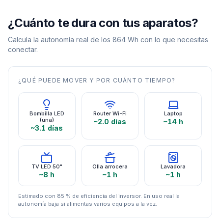
¿Cuánto te dura con tus aparatos?
Calcula la autonomía real de los
864
Wh con lo que necesitas
conectar.
¿QUÉ PUEDE MOVER Y POR CUÁNTO TIEMPO?
Bombilla LED
Router Wi-Fi
Laptop
(una)
~2.0 días
~14 h
~3.1 días
TV LED 50"
Olla arrocera
Lavadora
~8 h
~1 h
~1 h
Estimado con 85 % de eficiencia del inversor. En uso real la
autonomía baja si alimentas varios equipos a la vez.