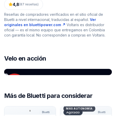
4,8
(
87
reseñas)
Reseñas de compradores verificados en el sitio oficial de
Bluetti
a nivel internacional, traducidas al español.
Ver
originales en
bluettipower.com
↗
Voltaris es distribuidor
oficial — es el mismo equipo que entregamos en Colombia
con garantía local. No corresponden a compras en Voltaris.
YOUTUBE
Bluetti AC70 (1000W) — Autonomía y potencia
Velo en acción
para la mayoría
por
Review ES
Más de
Bluetti
para considerar
Accesorio Trolley Plegable Bluetti
Batería Adicional 2765Wh B
MÁS AUTONOMÍA
Agotado
Bluetti
Bluetti