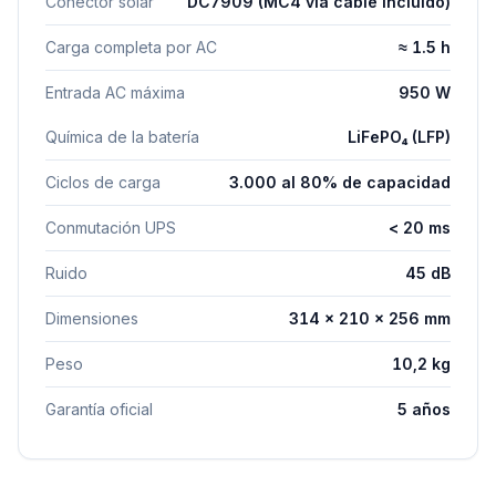
Conector solar
DC7909 (MC4 vía cable incluido)
Carga completa por AC
≈ 1.5 h
Entrada AC máxima
950 W
Química de la batería
LiFePO₄ (LFP)
Ciclos de carga
3.000 al 80% de capacidad
Conmutación UPS
< 20 ms
Ruido
45 dB
Dimensiones
314 × 210 × 256 mm
Peso
10,2 kg
Garantía oficial
5 años