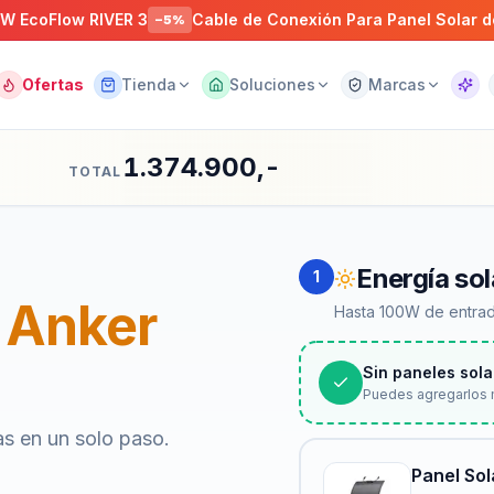
w RIVER 3
Cable de Conexión Para Panel Solar de MC4 
−
5
%
Ofertas
Tienda
Soluciones
Marcas
Asist
1.374.900,-
TOTAL
Energía sol
1
Anker
Hasta 100W de entrad
Sin paneles sola
Puedes agregarlos 
as en un solo paso.
Panel Sol