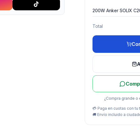
200W Anker SOLIX C
Total
Com
A
Compr
¿Compra grande o 
💳 Paga en cuotas con tu t
🚚
Envío incluido a ciudad