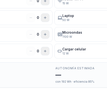
0
15
W
Laptop
0
50
W
Microondas
0
1100
W
Cargar celular
0
12
W
AUTONOMÍA ESTIMADA
—
con
192
Wh · eficiencia 85%