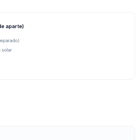
de aparte)
separado)
 solar