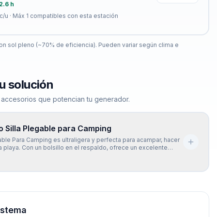
2.6 h
c/u · Máx
1
compatibles con esta estación
n sol pleno (~70% de eficiencia). Pueden variar según clima e
u solución
 accesorios que potencian tu generador.
 Silla Plegable para Camping
gable Para Camping es ultraligera y perfecta para acampar, hacer
 la playa. Con un bolsillo en el respaldo, ofrece un excelente
a espalda y te permite disfrutar cómodamente de tus
l aire libre.
istema