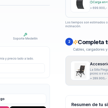
Carga en
~
+
699.900,-
Los tiempos son estimados co
inclinación.
Soporte Medellín
Completa t
2
Cables, cargadores y
ía y precio lado a lado.
Accesorio
La Silla Ple
picnic o ir a
apoyo para l
+ 289.900,-
actividades a
igo
Resumen de tu s