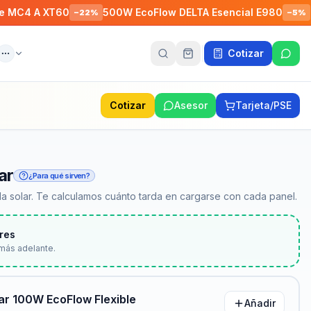
A XT60
500W EcoFlow DELTA Esencial E980
EcoFlow
−
22
%
−
5
%
Cotizar
ente
Más
Cotizar
Asesor
Tarjeta/PSE
ar
¿Para qué sirven?
a solar. Te calculamos cuánto tarda en cargarse con cada panel.
res
más adelante.
ar 100W EcoFlow Flexible
Añadir