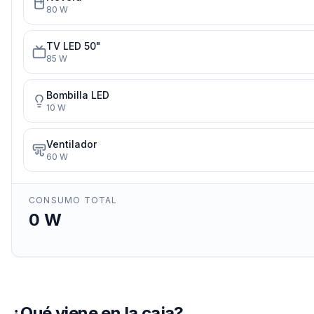
80
W
TV LED 50"
85
W
Bombilla LED
10
W
Ventilador
60
W
CONSUMO TOTAL
0
W
¿Qué viene en la caja?