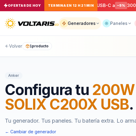
de Carga Rápida EcoFlow RAPID Pro USB-C a
300W EcoFlo
OFERTAS DE HOY
TERMINA EN 12 H 21 MIN
−
5
%
Tu
carrito
Vacío
Generadores
Paneles
Volver
1
producto
Tu
carrito
está
vacío
Agrega
Anker
productos
con el
Configura tu
200W 
botón
“Añadir al
carrito”
y
SOLIX C200X USB
.
págalos
todos
juntos.
Tu generador. Tus paneles. Tu batería extra. Lo arm
iendo productos
← Cambiar de generador