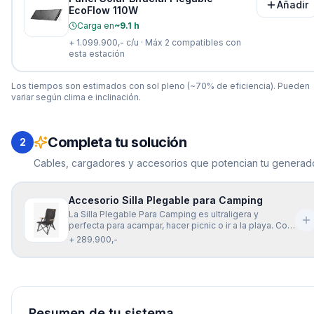
Añadir
EcoFlow 110W
Carga en
~9.1 h
+
1.099.900,-
c/u · Máx
2
compatibles con
esta estación
Los tiempos son estimados con sol pleno (~70% de eficiencia). Pueden
variar según clima e inclinación.
Completa tu solución
2
Cables, cargadores y accesorios que potencian tu generado
Accesorio Silla Plegable para Camping
La Silla Plegable Para Camping es ultraligera y
perfecta para acampar, hacer picnic o ir a la playa. Con
un bolsillo en el respaldo, ofrece un excelente apoyo
+ 289.900,-
para la espalda y te permite disfrutar cómodamente
de tus actividades al aire libre.
Resumen de tu sistema