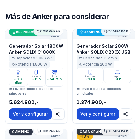
Más de
Anker
para considerar
COMPARAR
COMPARAR
Generador Solar 1800W Anker SOLIX C1000X
Generador Solar 200W Ank
RESPALDO DE CASA
CAMPING Y OUTDOOR
Anker
Anker
Generador Solar 1800W
Generador Solar 200W
Anker SOLIX C1000X
Anker SOLIX C200X USB
Capacidad
1.056
Wh
Capacidad
192
Wh
Potencia
1.800
W
Potencia
200
W
Luz
Nevera
Aire
Celular
Laptop
~3.7
~11 h
~54 min
~13 h
~3 h
días
🚚 Envío incluido a ciudades
🚚 Envío incluido a ciudades
principales
principales
5.624.900,-
1.374.900,-
Ver y configurar
Ver y configurar
COMPARAR
COMPARAR
Generador Solar 300W Anker SOLIX C300X DC
Generador Solar 3600W An
CAMPING
CASA GRANDE / OFF-GRID
-
13
%
Anker
Anker