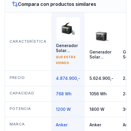
Compara con productos similares
CARACTERÍSTICA
Generador
Solar
Generador
Gen
1200W
Solar
Sol
QUE ESTÁS
Anker
1800W
30
VIENDO
SOLIX
Anker
Ank
C800X
SOLIX
SOL
C1000X
C30
PRECIO
4.874.900,-
5.624.900,-
2.1
CAPACIDAD
768 Wh
1056 Wh
288
POTENCIA
1200 W
1800 W
300
MARCA
Anker
Anker
Ank