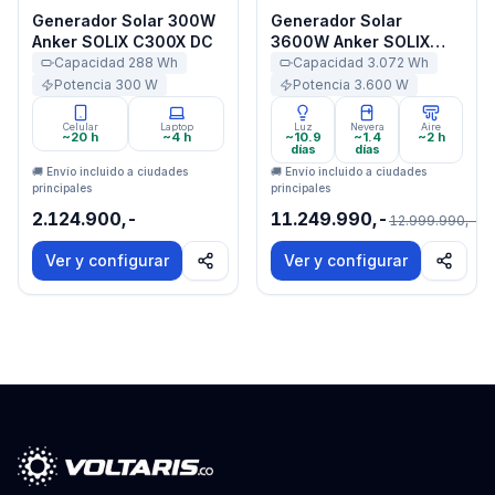
Generador Solar 300W
Generador Solar
Anker SOLIX C300X DC
3600W Anker SOLIX
F3000
Capacidad
288
Wh
Capacidad
3.072
Wh
Potencia
300
W
Potencia
3.600
W
Celular
Laptop
Luz
Nevera
Aire
~20 h
~4 h
~10.9
~1.4
~2 h
días
días
🚚 Envío incluido a ciudades
🚚 Envío incluido a ciudades
principales
principales
2.124.900,-
11.249.990,-
12.999.990,-
Ver y configurar
Ver y configurar