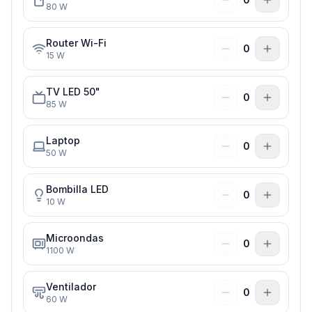
80
W
Router Wi-Fi
0
15
W
TV LED 50"
0
85
W
Laptop
0
50
W
Bombilla LED
0
10
W
Microondas
0
1100
W
Ventilador
0
60
W