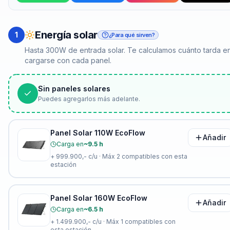
Energía solar
1
¿Para qué sirven?
Hasta 300W de entrada solar. Te calculamos cuánto tarda e
cargarse con cada panel.
Sin paneles solares
Puedes agregarlos más adelante.
Panel Solar 110W EcoFlow
Añadir
Carga en
~9.5 h
+
999.900,-
c/u · Máx
2
compatibles con esta
estación
Panel Solar 160W EcoFlow
Añadir
Carga en
~6.5 h
+
1.499.900,-
c/u · Máx
1
compatibles con
esta estación