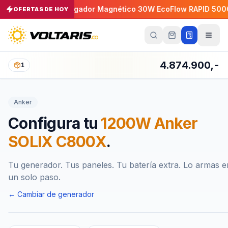
 30A
Cargador Magnético 30W EcoFlow RAPID 5000mAh
OFERTAS DE HOY
−
5
%
Tu
carrito
Vacío
4.874.900,-
1
Tu
carrito
Anker
está
vacío
Configura tu
1200W Anker
Agrega
productos
SOLIX C800X
.
con el
botón
“Añadir al
carrito”
y
Tu generador. Tus paneles. Tu batería extra. Lo armas e
págalos
un solo paso.
todos
juntos.
← Cambiar de generador
iendo productos