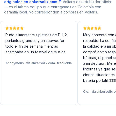
originales en
ankersolix.com
↗
Voltaris es distribuidor oficial
— es el mismo equipo que entregamos en Colombia con
garantía local. No corresponden a compras en Voltaris.
Pude alimentar mis platinas de DJ, 2
Muy contento con 
parlantes grandes y un subwoofer
respaldo. La confia
todo el fin de semana mientras
la calidad era mi ob
acampaba en un festival de música.
compré como respa
básicas, el panel s
Anonymous
· vía
ankersolix.com
· traducida
a mi decisión. Me 
linternas ya que se
ciertas situaciones
batería portátil 👍🏼👍🏼
C.e.
· vía
ankersolix.