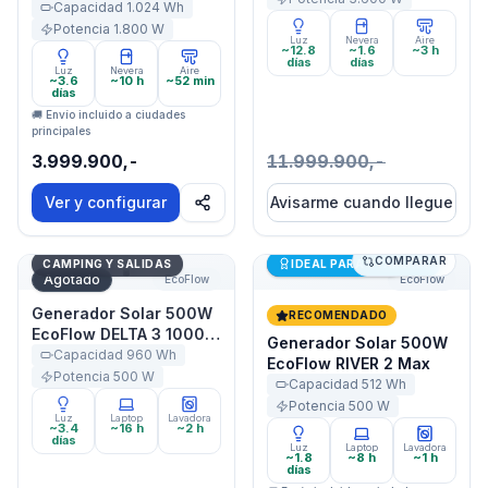
Capacidad
1.024
Wh
Potencia
1.800
W
Luz
Nevera
Aire
~12.8
~1.6
~3 h
días
días
Luz
Nevera
Aire
~3.6
~10 h
~52 min
días
🚚 Envío incluido a ciudades
principales
3.999.900,-
11.999.900,-
Ver y configurar
Avisarme cuando llegue
COMPARAR
Generador Solar 500W EcoFlow DELTA 3 1000 Air
Generador Solar 500W Eco
Últimas unidades
CAMPING Y SALIDAS
IDEAL PARA STARLINK
Agotado
EcoFlow
EcoFlow
Generador Solar 500W
RECOMENDADO
EcoFlow DELTA 3 1000
Generador Solar 500W
Air
Capacidad
960
Wh
EcoFlow RIVER 2 Max
Potencia
500
W
Capacidad
512
Wh
Potencia
500
W
Luz
Laptop
Lavadora
~3.4
~16 h
~2 h
días
Luz
Laptop
Lavadora
~1.8
~8 h
~1 h
días