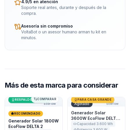
4.9/5 en atención
Soporte real antes, durante y después de la
compra.
Asesoría sin compromiso
VoltaBot o un asesor humano arman tu kit en
minutos.
Más de
esta marca
para considerar
COMPARAR
Generador Solar 1800W EcoFlow DELTA 2
Últimas unidades
Generador Solar 3600W Ec
RESPALDO DE CASA
PARA CASA GRANDE
Agotado
EcoFlow
EcoFlow
Generador Solar
RECOMENDADO
3600W EcoFlow DELTA
Generador Solar 1800W
Pro
Capacidad
3.600
Wh
EcoFlow DELTA 2
Potencia
3.600
W