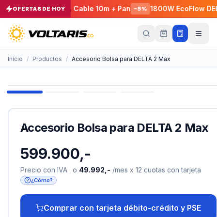
- EcoFlow E980 + Cable 10m + Pan
1800W EcoFlow DELTA 
OFERTAS DE HOY
−
5
%
Tu
carrito
Vacío
Inicio
/
Productos
/
Accesorio Bolsa para DELTA 2 Max
Tu
carrito
está
vacío
Agrega
productos
Accesorio Bolsa para DELTA 2 Max
con el
botón
“Añadir al
599.900,-
carrito”
y
págalos
Precio con IVA · o
49.992,-
/mes x 12 cuotas con tarjeta
todos
juntos.
¿Cómo?
iendo productos
Comprar con tarjeta débito-crédito y PSE