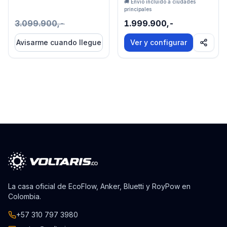
🚚 Envío incluido a ciudades
principales
3.099.900,-
1.999.900,-
Avisarme cuando llegue
Ver y configurar
La casa oficial de EcoFlow, Anker, Bluetti y RoyPow en
Colombia.
+57 310 797 3980