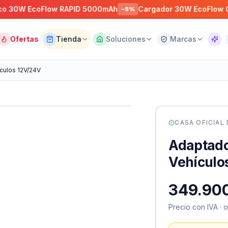
 EcoFlow RAPID 5000mAh
Cargador 30W EcoFlow GaN US
−
5
%
Ofertas
Tienda
Soluciones
Marcas
Asist
culos 12V/24V
CASA OFICIAL
Adaptado
Vehículo
349.900
Precio con IVA · 