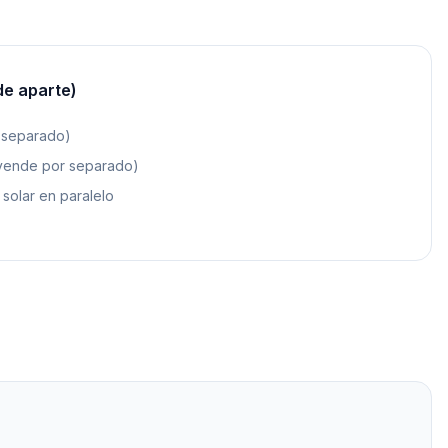
de aparte)
r separado)
 vende por separado)
solar en paralelo