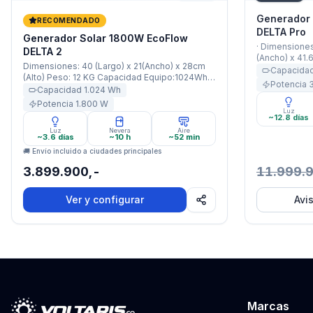
Generador
RECOMENDADO
DELTA Pro
Generador Solar 1800W EcoFlow
· Dimensiones
DELTA 2
(Ancho) x 41.6
Dimensiones: 40 (Largo) x 21(Ancho) x 28cm
Capacidad Eq
Capacida
(Alto) Peso: 12 KG Capacidad Equipo:1024Wh
Batería: 7500
Potencia
Capacidad Batería: 47600mAh (85Ah / 51,2V)
Capacidad
1.024
Wh
3600W Nomina
Potencia: 1800W Nominal / 2200W X-Boost
5 Años ·
Potencia
1.800
W
Garantía: 5 Años · · ·
Luz
~12.8 días
Luz
Nevera
Aire
~3.6 días
~10 h
~52 min
🚚 Envío incluido a ciudades principales
3.899.900,-
11.999.
Ver y configurar
Avi
Marcas