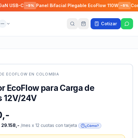
B-C
Panel Bifacial Plegable EcoFlow 110W
Conector 
−
5
%
−
5
%
Cotizar
ente
Más
 DE
ECOFLOW
EN COLOMBIA
r EcoFlow para Carga de
s 12V/24V
,-
o
29.158,-
/mes x 12 cuotas con tarjeta
¿Cómo?