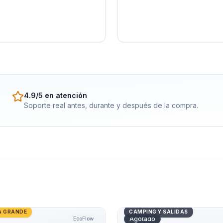
4.9/5 en atención
Soporte real antes, durante y después de la compra.
Solar 3600W EcoFlow DELTA Pro
Generador Solar 500W Eco
A GRANDE
CAMPING Y SALIDAS
Agotado
EcoFlow