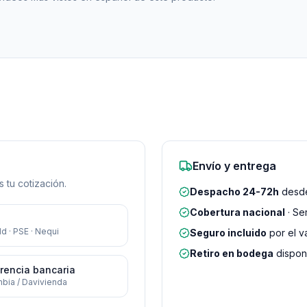
Envío y entrega
 tu cotización.
Despacho 24-72h
desde
Cobertura nacional
· Se
d · PSE · Nequi
Seguro incluido
por el v
Retiro en bodega
disponi
rencia bancaria
bia / Davivienda