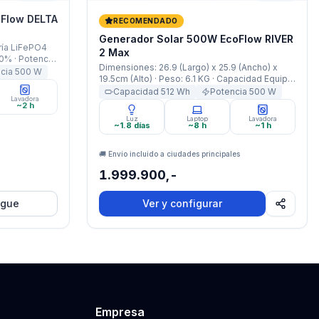
Flow DELTA
RECOMENDADO
Generador Solar 500W EcoFlow RIVER
ría LiFePO4
2 Max
80% · Potencia:
Dimensiones: 26.9 (Largo) x 25.9 (Ancho) x
Boost 800W ·
ncia
500
W
19.5cm (Alto) · Peso: 6.1 KG · Capacidad Equipo:
· Peso: 9.9
512Wh · Capacidad Batería: 20000mAh
Capacidad
512
Wh
Potencia
500
W
Lavadora
(512Wh/25,6V) · ​​Ciclos d​​e carga: 3000 ciclos
~2 h
de carga y descarga al 80% · Potencia: 500W
Luz
Laptop
Lavadora
Nominal 1000W X-Boost · Garantía:3 Años ·
~1.8 días
~8 h
~1 h
🚚 Envío incluido a ciudades principales
1.999.900,-
egue
Ver y configurar
Empresa