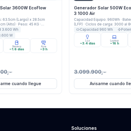
 Solar 3600W EcoFlow
Generador Solar 500W Eco
3 1000 Air
: 63.5cm (Largo) x 28.5cm
Capacidad Equipo: 960Wh · Bate
cm (Alto) · Peso: 45 KG ·
(LFP) · Ciclos de carga: 3000 al 
uipo: 3600Wh · Capacidad
500W Nominal, Surge 1000W, X-
d
3.600
Wh
Capacidad
960
Wh
Pote
0mAh (3600Wh / 48V) · Potencia:
Salidas USB-A 12W y USB-C 18W 
3.600
W
l 4500W X-Boost · Garantía:
KG · Garantía: 5 Años
Luz
Laptop
~3.4 días
~16 h
Nevera
Aire
~1.6 días
~3 h
900,-
3.099.900,-
sarme cuando llegue
Avisarme cuando ll
Soluciones