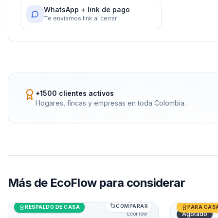
WhatsApp + link de pago
Te enviamos link al cerrar
+1500 clientes activos
Hogares, fincas y empresas en toda Colombia.
Más de
EcoFlow
para considerar
COMPARAR
Generador Solar 1800W EcoFlow DELTA 2
Últimas unidades
Generador 
RESPALDO DE CASA
PARA CAS
Agotado
EcoFlow