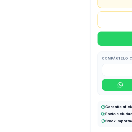
COMPÁRTELO C
Garantía ofici
Envío a ciuda
Stock importa