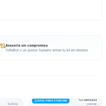
Asesoría sin compromiso
VoltaBot o un asesor humano arman tu kit en minutos.
COMPARAR
Flow DELTA 3 1000 Air
Generador Solar 500W EcoFlow RIVER 2
Últimas unidades
IDEAL PARA STARLINK
EcoFlow
EcoFlow