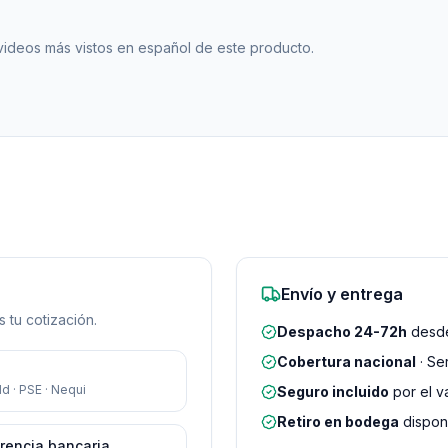
 videos más vistos en español de este producto.
Envío y entrega
 tu cotización.
Despacho 24-72h
desde
Cobertura nacional
· Se
d · PSE · Nequi
Seguro incluido
por el v
Retiro en bodega
disponi
rencia bancaria