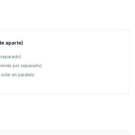
de aparte)
r separado)
 vende por separado)
solar en paralelo