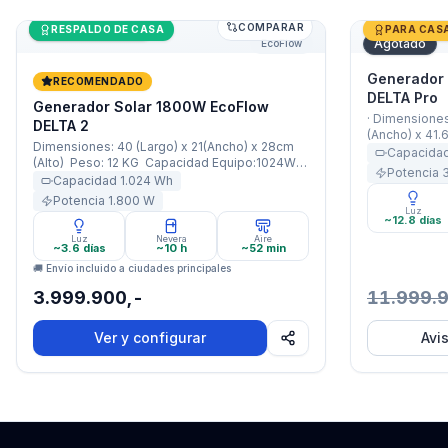
COMPARAR
Generador Solar 1800W EcoFlow DELTA 2
Últimas unidades
Generador 
RESPALDO DE CASA
PARA CAS
Agotado
EcoFlow
Generador
RECOMENDADO
DELTA Pro
Generador Solar 1800W EcoFlow
· Dimensiones
DELTA 2
(Ancho) x 41.6
Dimensiones: 40 (Largo) x 21(Ancho) x 28cm
Capacidad Eq
Capacida
(Alto) Peso: 12 KG Capacidad Equipo:1024Wh
Batería: 7500
Potencia
Capacidad Batería: 47600mAh (85Ah / 51,2V)
Capacidad
1.024
Wh
3600W Nomina
Potencia: 1800W Nominal / 2200W X-Boost
5 Años ·
Potencia
1.800
W
Garantía: 5 Años · · ·
Luz
~12.8 días
Luz
Nevera
Aire
~3.6 días
~10 h
~52 min
🚚 Envío incluido a ciudades principales
3.999.900,-
11.999.
Ver y configurar
Avi