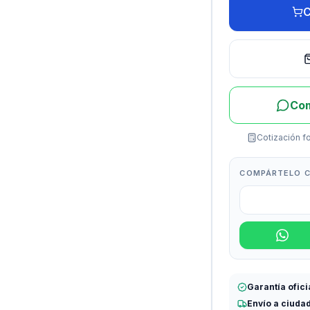
C
Com
Cotización fo
COMPÁRTELO C
Garantía ofici
Envío a ciuda