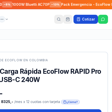
1000W Bluetti AC70P
Pack Emergencia - EcoFlow E980 
−
13
%
Cotizar
ente
Más
 DE
ECOFLOW
EN COLOMBIA
 Carga Rápida EcoFlow RAPID Pro
 USB-C 240W
-
o
8325,-
/mes x 12 cuotas con tarjeta
¿Cómo?