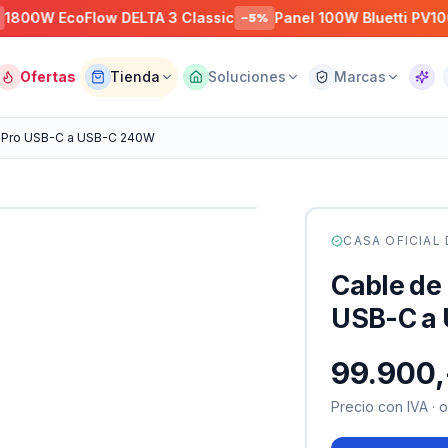
 EcoFlow DELTA 3 Classic
Panel 100W Bluetti PV100
−
5
%
−
5
%
Ofertas
Tienda
Soluciones
Marcas
Asist
D Pro USB-C a USB-C 240W
CASA OFICIAL
Cable de
USB-C a
99.900,
Precio con IVA · 