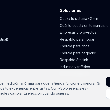
Soluciones
Cotiza tu sistema · 2 min
Cuánto cuesta en tu municipio
Empresas y proyectos
trial)
Respaldo para hogar
Energía para finca
Energía para negocios
Respaldo Starlink
Industria y trifásico
Kit de emergencia
e medición anónima para que la tienda funcione y mejorar. Si
os tu experiencia entre visitas. Con «Solo esenciales»
edes cambiar tu elección cuando quieras.