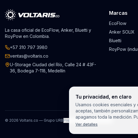
Marcas
EcoFlow
La casa oficial de EcoFlow, Anker, Bluetti y
Anker SOLIX
RoyPow en Colombia.
Bluetti
+57 310 797 3980
RoyPow (indus
ventas@voltaris.co
U-Storage Ciudad del Río, Calle 24 # 43F-
36, Bodega 7-118, Medellín
Tu privacidad, en claro
Usamos cookies esenciales y d
aceptas, también personalizam
apagamos toda la medición. Pu
©
2026
Voltaris.co — Grupo URB
Preferencias de privacidad
Ver detalles