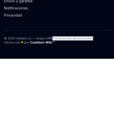
Envíos y garantía
Notificaciones
Privacidad
©
2026
Voltaris.co — Grupo URB
Preferencias de privacidad
Hecha con
❤
por
Cuantium-Wibi ™