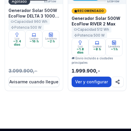
Agotado
EcoFlow
EcoFlow
Generador Solar 500W
RECOMENDADO
EcoFlow DELTA 3 1000
Generador Solar 500W
Air
Capacidad
960
Wh
EcoFlow RIVER 2 Max
Potencia
500
W
Capacidad
512
Wh
Potencia
500
W
Luz
Laptop
Lavadora
~3.4
~16 h
~2 h
días
Luz
Laptop
Lavadora
~1.8
~8 h
~1 h
días
🚚 Envío incluido a ciudades
principales
3.099.900,-
1.999.900,-
Avisarme cuando llegue
Ver y configurar