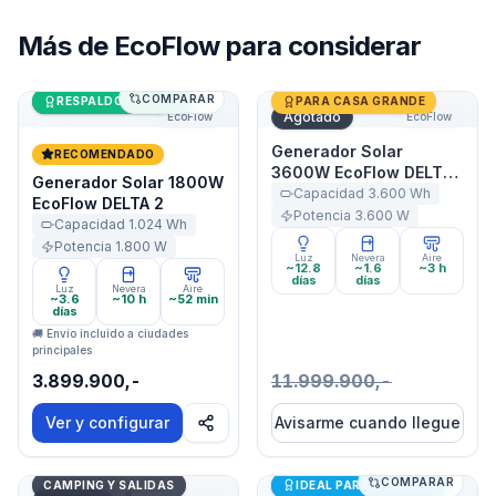
Más de
EcoFlow
para considerar
COMPARAR
Generador Solar 1800W EcoFlow DELTA 2
Últimas unidades
Generador Solar 3600W Ec
RESPALDO DE CASA
PARA CASA GRANDE
Agotado
EcoFlow
EcoFlow
Generador Solar
RECOMENDADO
3600W EcoFlow DELTA
Generador Solar 1800W
Pro
Capacidad
3.600
Wh
EcoFlow DELTA 2
Potencia
3.600
W
Capacidad
1.024
Wh
Potencia
1.800
W
Luz
Nevera
Aire
~12.8
~1.6
~3 h
días
días
Luz
Nevera
Aire
~3.6
~10 h
~52 min
días
🚚 Envío incluido a ciudades
principales
3.899.900,-
11.999.900,-
Ver y configurar
Avisarme cuando llegue
COMPARAR
Generador Solar 500W EcoFlow DELTA 3 1000 Air
Generador Solar 500W Eco
Últimas unidades
CAMPING Y SALIDAS
IDEAL PARA STARLINK