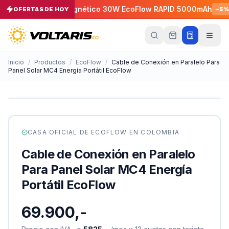
Cargador Magnético 30W EcoFlow RAPID 5000mAh
Ca
5
%
OFERTAS DE HOY
−
5
%
Tu
carrito
Vacío
Inicio
/
Productos
/
EcoFlow
/
Cable de Conexión en Paralelo Para
Panel Solar MC4 Energía Portátil EcoFlow
Tu
carrito
está
vacío
Agrega
productos
CASA OFICIAL DE
ECOFLOW
EN COLOMBIA
con el
botón
Cable de Conexión en Paralelo
“Añadir al
carrito”
y
Para Panel Solar MC4 Energía
págalos
todos
Portátil EcoFlow
juntos.
iendo productos
69.900,-