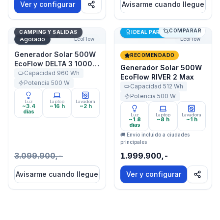
Ver y configurar
Avisarme cuando llegue
COMPARAR
Generador Solar 500W EcoFlow DELTA 3 1000 Air
Generador Solar 500W Eco
Últimas unidades
CAMPING Y SALIDAS
IDEAL PARA STARLINK
Agotado
EcoFlow
EcoFlow
Generador Solar 500W
RECOMENDADO
EcoFlow DELTA 3 1000
Generador Solar 500W
Air
Capacidad
960
Wh
EcoFlow RIVER 2 Max
Potencia
500
W
Capacidad
512
Wh
Potencia
500
W
Luz
Laptop
Lavadora
~3.4
~16 h
~2 h
días
Luz
Laptop
Lavadora
~1.8
~8 h
~1 h
días
🚚 Envío incluido a ciudades
principales
3.099.900,-
1.999.900,-
Avisarme cuando llegue
Ver y configurar