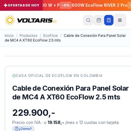
 SOLIX C1000X 1800 W + P
800W EcoFlow RIVER 2 Pro
OFERTAS DE HOY
−
5
%
−
5
%
Tu
carrito
Vacío
Inicio
/
Productos
/
EcoFlow
/
Cable de Conexión Para Panel Solar
de MC4 A XT60 EcoFlow 2.5 mts
Tu
carrito
está
vacío
Agrega
productos
CASA OFICIAL DE
ECOFLOW
EN COLOMBIA
con el
botón
Cable de Conexión Para Panel Solar
“Añadir al
carrito”
y
de MC4 A XT60 EcoFlow 2.5 mts
págalos
todos
juntos.
229.900,-
iendo productos
Precio con IVA · o
19.158,-
/mes x 12 cuotas con tarjeta
¿Cómo?