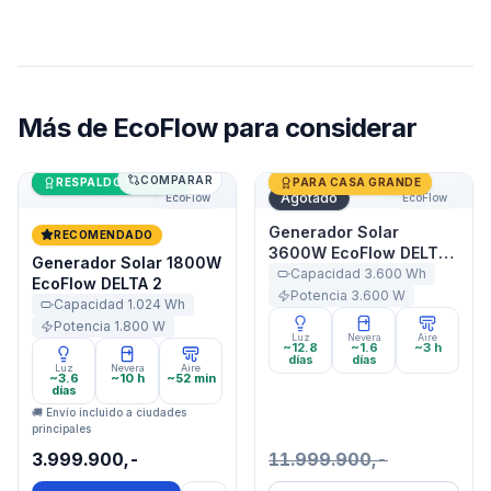
Más de
EcoFlow
para considerar
COMPARAR
Generador Solar 1800W EcoFlow DELTA 2
Últimas unidades
Generador Solar 3600W Ec
RESPALDO DE CASA
PARA CASA GRANDE
Agotado
EcoFlow
EcoFlow
Generador Solar
RECOMENDADO
3600W EcoFlow DELTA
Generador Solar 1800W
Pro
Capacidad
3.600
Wh
EcoFlow DELTA 2
Potencia
3.600
W
Capacidad
1.024
Wh
Potencia
1.800
W
Luz
Nevera
Aire
~12.8
~1.6
~3 h
días
días
Luz
Nevera
Aire
~3.6
~10 h
~52 min
días
🚚 Envío incluido a ciudades
principales
3.999.900,-
11.999.900,-