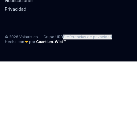
Notificaciones
Privacidad
©
2026
Voltaris.co — Grupo URB
Preferencias de privacidad
Hecha con
❤
por
Cuantium-Wibi ™