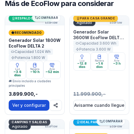
Más de
EcoFlow
para considerar
COMPARAR
Generador Solar 1800W EcoFlow DELTA 2
Últimas unidades
Generador Solar 3600W Ec
RESPALDO DE CASA
PARA CASA GRANDE
Agotado
EcoFlow
EcoFlow
Generador Solar
RECOMENDADO
3600W EcoFlow DELTA
Generador Solar 1800W
Pro
Capacidad
3.600
Wh
EcoFlow DELTA 2
Potencia
3.600
W
Capacidad
1.024
Wh
Potencia
1.800
W
Luz
Nevera
Aire
~12.8
~1.6
~3 h
días
días
Luz
Nevera
Aire
~3.6
~10 h
~52 min
días
🚚 Envío incluido a ciudades
principales
3.899.900,-
11.999.900,-
Ver y configurar
Avisarme cuando llegue
COMPARAR
Generador Solar 500W EcoFlow DELTA 3 1000 Air
Generador Solar 500W Eco
Últimas unidades
CAMPING Y SALIDAS
IDEAL PARA STARLINK
Agotado
EcoFlow
EcoFlow