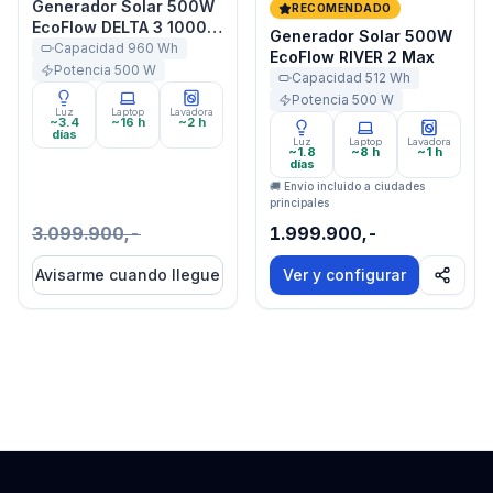
Generador Solar 500W
RECOMENDADO
EcoFlow DELTA 3 1000
Generador Solar 500W
Air
Capacidad
960
Wh
EcoFlow RIVER 2 Max
Potencia
500
W
Capacidad
512
Wh
Potencia
500
W
Luz
Laptop
Lavadora
~3.4
~16 h
~2 h
días
Luz
Laptop
Lavadora
~1.8
~8 h
~1 h
días
🚚 Envío incluido a ciudades
principales
3.099.900,-
1.999.900,-
Avisarme cuando llegue
Ver y configurar