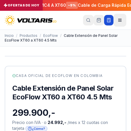
Panel Solar de MC4 A XT60
Cable de Carga Rápida EcoFl
OFERTAS DE HOY
−
5
%
Tu
carrito
Vacío
Inicio
/
Productos
/
EcoFlow
/
Cable Extensión de Panel Solar
EcoFlow XT60 a XT60 4.5 Mts
Tu
carrito
está
vacío
Agrega
productos
CASA OFICIAL DE
ECOFLOW
EN COLOMBIA
con el
botón
Cable Extensión de Panel Solar
“Añadir al
carrito”
y
EcoFlow XT60 a XT60 4.5 Mts
págalos
todos
juntos.
299.900,-
iendo productos
Precio con IVA · o
24.992,-
/mes x 12 cuotas con
tarjeta
¿Cómo?