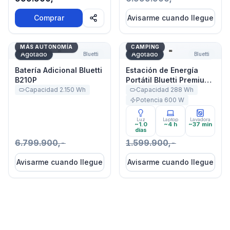
Comprar
Avisarme cuando llegue
Batería Adicional Bluetti B210P
Estación de Energía Portát
MÁS AUTONOMÍA
CAMPING
Agotado
Agotado
Bluetti
Bluetti
Batería Adicional Bluetti
Estación de Energía
B210P
Portátil Bluetti Premium
30 V2 600W 320Wh
Capacidad
2.150
Wh
Capacidad
288
Wh
Potencia
600
W
Luz
Laptop
Lavadora
~1.0
~4 h
~37 min
días
6.799.900,-
1.599.900,-
Avisarme cuando llegue
Avisarme cuando llegue