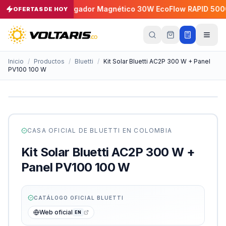
0P 30A
Cargador Magnético 30W EcoFlow RAPID 5000mA
OFERTAS DE HOY
−
5
%
Tu
carrito
Vacío
Inicio
/
Productos
/
Bluetti
/
Kit Solar Bluetti AC2P 300 W + Panel
PV100 100 W
Tu
carrito
está
vacío
Agrega
productos
CASA OFICIAL DE
BLUETTI
EN COLOMBIA
con el
botón
Kit Solar Bluetti AC2P 300 W +
“Añadir al
carrito”
y
Panel PV100 100 W
págalos
todos
juntos.
CATÁLOGO OFICIAL
BLUETTI
iendo productos
Web oficial
EN