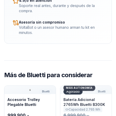
4.9/5 en atención
Soporte real antes, durante y después de la
compra.
Asesoría sin compromiso
VoltaBot o un asesor humano arman tu kit en
minutos.
Más de
Bluetti
para considerar
Accesorio Trolley Plegable Bluetti
Batería Adicional 2765Wh B
MÁS AUTONOMÍA
Agotado
Bluetti
Bluetti
Accesorio Trolley
Batería Adicional
Plegable Bluetti
2765Wh Bluetti B300K
Capacidad
2.765
Wh
999.900,-
6.999.900,-