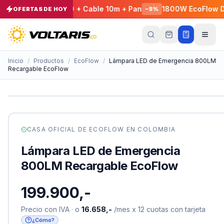
 - EcoFlow E980 + Cable 10m + Pan
1800W EcoFlow DELTA
OFERTAS DE HOY
−
5
%
Tu
carrito
Vacío
Inicio
/
Productos
/
EcoFlow
/
Lámpara LED de Emergencia 800LM
Recargable EcoFlow
Tu
carrito
está
vacío
Agrega
productos
CASA OFICIAL DE
ECOFLOW
EN COLOMBIA
con el
botón
Lámpara LED de Emergencia
“Añadir al
carrito”
y
800LM Recargable EcoFlow
págalos
todos
juntos.
199.900,-
iendo productos
Precio con IVA · o
16.658,-
/mes x 12 cuotas con tarjeta
¿Cómo?