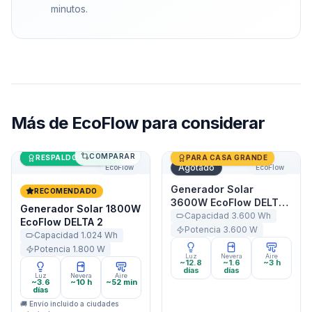
minutos.
Más de
EcoFlow
para considerar
COMPARAR
Generador Solar 1800W EcoFlow DELTA 2
Últimas unidades
Generador Solar 3600W Ec
RESPALDO DE CASA
PARA CASA GRANDE
Agotado
EcoFlow
EcoFlow
Generador Solar
RECOMENDADO
3600W EcoFlow DELTA
Generador Solar 1800W
Pro
Capacidad
3.600
Wh
EcoFlow DELTA 2
Potencia
3.600
W
Capacidad
1.024
Wh
Potencia
1.800
W
Luz
Nevera
Aire
~12.8
~1.6
~3 h
días
días
Luz
Nevera
Aire
~3.6
~10 h
~52 min
días
🚚 Envío incluido a ciudades