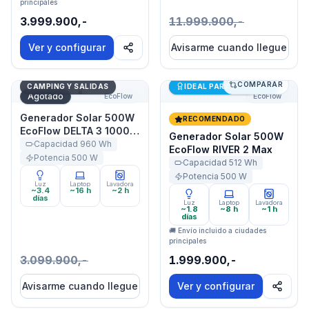
principales
3.999.900,-
11.999.900,-
Ver y configurar
Avisarme cuando llegue
COMPARAR
Generador Solar 500W EcoFlow DELTA 3 1000 Air
Generador Solar 500W Eco
Últimas unidades
CAMPING Y SALIDAS
IDEAL PARA STARLINK
Agotado
EcoFlow
EcoFlow
Generador Solar 500W
RECOMENDADO
EcoFlow DELTA 3 1000
Generador Solar 500W
Air
Capacidad
960
Wh
EcoFlow RIVER 2 Max
Potencia
500
W
Capacidad
512
Wh
Potencia
500
W
Luz
Laptop
Lavadora
~3.4
~16 h
~2 h
días
Luz
Laptop
Lavadora
~1.8
~8 h
~1 h
días
🚚 Envío incluido a ciudades
principales
3.099.900,-
1.999.900,-
Avisarme cuando llegue
Ver y configurar