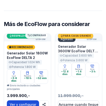
Más de
EcoFlow
para considerar
COMPARAR
Generador Solar 1800W EcoFlow DELTA 2
Últimas unidades
Generador Solar 3600W Ec
RESPALDO DE CASA
PARA CASA GRANDE
Agotado
EcoFlow
EcoFlow
Generador Solar
RECOMENDADO
3600W EcoFlow DELTA
Generador Solar 1800W
Pro
Capacidad
3.600
Wh
EcoFlow DELTA 2
Potencia
3.600
W
Capacidad
1.024
Wh
Potencia
1.800
W
Luz
Nevera
Aire
~12.8
~1.6
~3 h
días
días
Luz
Nevera
Aire
~3.6
~10 h
~52 min
días
🚚 Envío incluido a ciudades
principales
3.999.900,-
11.999.900,-
Ver y configurar
Avisarme cuando llegue