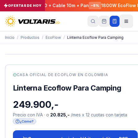
a - EcoFlow E980 + Cable 10m + Pan
1800W EcoFlow DELT
OFERTAS DE HOY
−
5
%
Tu
carrito
Vacío
Inicio
/
Productos
/
EcoFlow
/
Linterna Ecoflow Para Camping
Tu
carrito
está
vacío
Agrega
CASA OFICIAL DE
ECOFLOW
EN COLOMBIA
productos
con el
Linterna Ecoflow Para Camping
botón
“Añadir al
carrito”
y
249.900,-
págalos
todos
juntos.
Precio con IVA · o
20.825,-
/mes x 12 cuotas con tarjeta
¿Cómo?
iendo productos