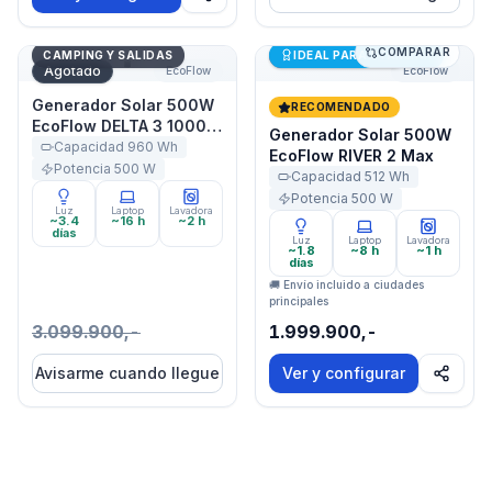
COMPARAR
Generador Solar 500W EcoFlow DELTA 3 1000 Air
Generador Solar 500W Eco
Últimas unidades
CAMPING Y SALIDAS
IDEAL PARA STARLINK
Agotado
EcoFlow
EcoFlow
Generador Solar 500W
RECOMENDADO
EcoFlow DELTA 3 1000
Generador Solar 500W
Air
Capacidad
960
Wh
EcoFlow RIVER 2 Max
Potencia
500
W
Capacidad
512
Wh
Potencia
500
W
Luz
Laptop
Lavadora
~3.4
~16 h
~2 h
días
Luz
Laptop
Lavadora
~1.8
~8 h
~1 h
días
🚚 Envío incluido a ciudades
principales
3.099.900,-
1.999.900,-
Avisarme cuando llegue
Ver y configurar