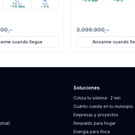
~3.4 días
~16 h
Nevera
Aire
~1.6 días
~3 h
900,-
3.099.900,-
sarme cuando llegue
Avisarme cuando ll
Soluciones
Cotiza tu sistema · 2 min
Cuánto cuesta en tu municipio
Empresas y proyectos
trial)
Respaldo para hogar
Energía para finca