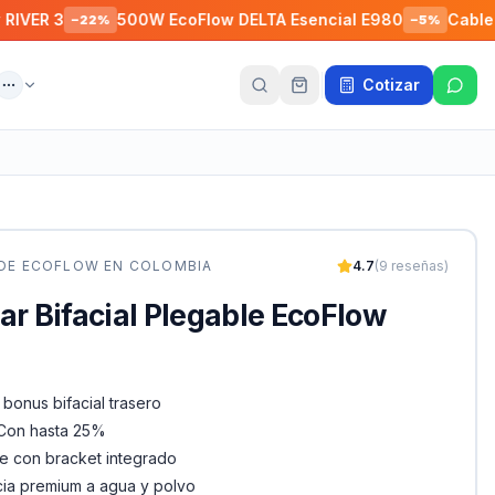
3
500W EcoFlow DELTA Esencial E980
Cable de Con
−
22
%
−
5
%
Cotizar
ente
Más
 DE
ECOFLOW
EN COLOMBIA
4.7
(
9
reseñas)
ar Bifacial Plegable EcoFlow
bonus bifacial trasero
PCon hasta 25%
e con bracket integrado
ncia premium a agua y polvo