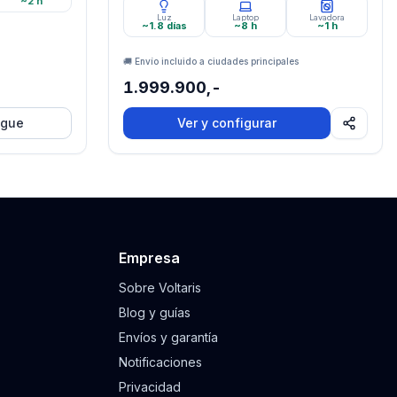
~2 h
de carga y descarga al 80% · Potencia: 500W
Luz
Laptop
Lavadora
Nominal 1000W X-Boost · Garantía:3 Años ·
~1.8 días
~8 h
~1 h
🚚 Envío incluido a ciudades principales
1.999.900,-
egue
Ver y configurar
Empresa
Sobre Voltaris
Blog y guías
Envíos y garantía
Notificaciones
Privacidad