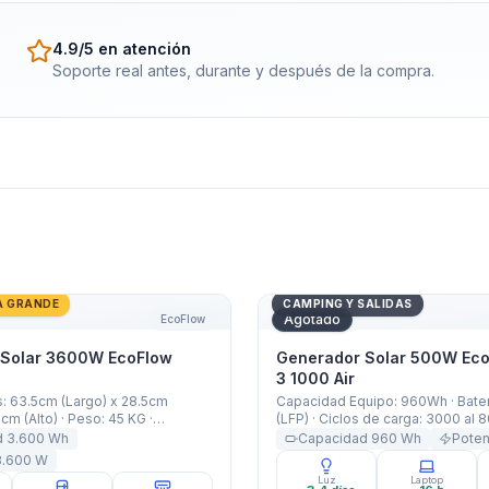
4.9/5 en atención
Soporte real antes, durante y después de la compra.
Solar 3600W EcoFlow DELTA Pro
Generador Solar 500W Eco
A GRANDE
CAMPING Y SALIDAS
Agotado
EcoFlow
 Solar 3600W EcoFlow
Generador Solar 500W Eco
3 1000 Air
: 63.5cm (Largo) x 28.5cm
Capacidad Equipo: 960Wh · Bate
cm (Alto) · Peso: 45 KG ·
(LFP) · Ciclos de carga: 3000 al 
uipo: 3600Wh · Capacidad
500W Nominal, Surge 1000W, X-
d
3.600
Wh
Capacidad
960
Wh
Pote
0mAh (3600Wh / 48V) · Potencia:
Salidas USB-A 12W y USB-C 18W 
3.600
W
l 4500W X-Boost · Garantía:
KG · Garantía: 5 Años
Luz
Laptop