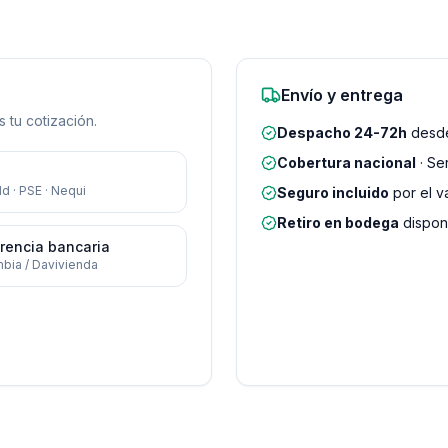
Envío y entrega
 tu cotización.
Despacho 24-72h
desde
Cobertura nacional
· Se
d · PSE · Nequi
Seguro incluido
por el v
Retiro en bodega
disponi
rencia bancaria
bia / Davivienda