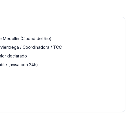
 Medellín (Ciudad del Río)
rvientrega / Coordinadora / TCC
alor declarado
ble (avisa con 24h)