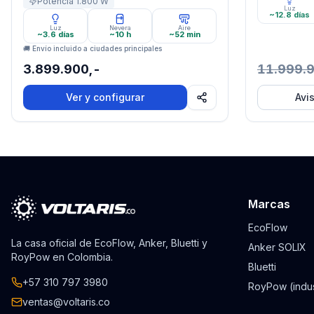
Potencia
1.800
W
Garantía: 5 Años · · ·
Luz
~12.8 días
Luz
Nevera
Aire
~3.6 días
~10 h
~52 min
🚚 Envío incluido a ciudades principales
3.899.900,-
11.999.
Ver y configurar
Avi
Marcas
EcoFlow
La casa oficial de EcoFlow, Anker, Bluetti y
Anker SOLIX
RoyPow en Colombia.
Bluetti
+57 310 797 3980
RoyPow (indus
ventas@voltaris.co