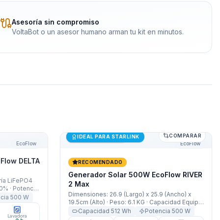
Asesoría sin compromiso
VoltaBot o un asesor humano arman tu kit en minutos.
COMPARAR
Flow DELTA 3 1000 Air
Generador Solar 500W EcoFlow RIVER 2
Últimas unidades
IDEAL PARA STARLINK
EcoFlow
EcoFlow
Flow DELTA
RECOMENDADO
Generador Solar 500W EcoFlow RIVER
ría LiFePO4
2 Max
80% · Potencia:
Dimensiones: 26.9 (Largo) x 25.9 (Ancho) x
Boost 800W ·
ncia
500
W
19.5cm (Alto) · Peso: 6.1 KG · Capacidad Equipo:
· Peso: 9.9
512Wh · Capacidad Batería: 20000mAh
Capacidad
512
Wh
Potencia
500
W
Lavadora
(512Wh/25,6V) · ​​Ciclos d​​e carga: 3000 ciclos