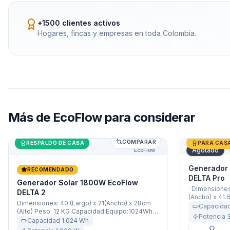
+1500 clientes activos
Hogares, fincas y empresas en toda Colombia.
Más de
EcoFlow
para considerar
COMPARAR
Generador Solar 1800W EcoFlow DELTA 2
Últimas unidades
Generador 
RESPALDO DE CASA
PARA CAS
Agotado
EcoFlow
Generador
RECOMENDADO
DELTA Pro
Generador Solar 1800W EcoFlow
· Dimensiones
DELTA 2
(Ancho) x 41.6
Dimensiones: 40 (Largo) x 21(Ancho) x 28cm
Capacidad Eq
Capacida
(Alto) Peso: 12 KG Capacidad Equipo:1024Wh
Batería: 7500
Potencia
Capacidad Batería: 47600mAh (85Ah / 51,2V)
Capacidad
1.024
Wh
3600W Nomina
Potencia: 1800W Nominal / 2200W X-Boost
5 Años ·