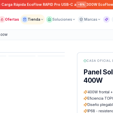
Rápida EcoFlow RAPID Pro USB-C a
300W EcoFlow RIVER 
−
5
%
Ofertas
Tienda
Soluciones
Marcas
Asist
 400W
CASA OFICIAL
Panel Sol
400W
400W frontal + 
Eficiencia TO
Diseño plegabl
IP68 - resiste