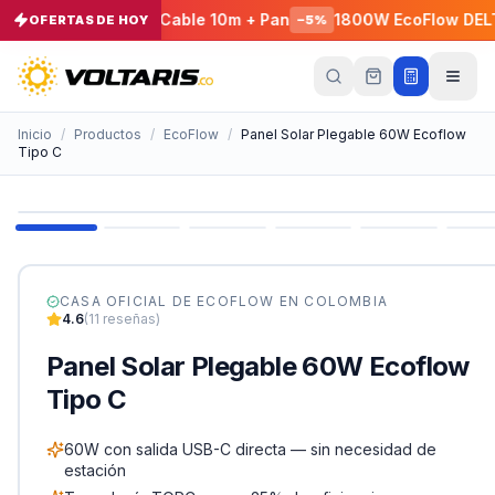
EcoFlow E980 + Cable 10m + Pan
1800W EcoFlow DELTA 3 
OFERTAS DE HOY
−
5
%
Tu
carrito
Vacío
Inicio
/
Productos
/
EcoFlow
/
Panel Solar Plegable 60W Ecoflow
Tipo C
Tu
carrito
está
vacío
Agrega
productos
con el
CASA OFICIAL DE
ECOFLOW
EN COLOMBIA
botón
4.6
(
11
reseñas)
“Añadir al
carrito”
y
Panel Solar Plegable 60W Ecoflow
págalos
todos
Tipo C
juntos.
iendo productos
60W con salida USB-C directa — sin necesidad de
estación