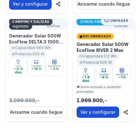
Ver y configurar
Avisarme cuando llegue
COMPARAR
Generador Solar 500W EcoFlow DELTA 3 1000 Air
Generador Solar 500W Eco
Últimas unidades
CAMPING Y SALIDAS
IDEAL PARA STARLINK
Agotado
EcoFlow
EcoFlow
Generador Solar 500W
RECOMENDADO
EcoFlow DELTA 3 1000
Generador Solar 500W
Air
Capacidad
960
Wh
EcoFlow RIVER 2 Max
Potencia
500
W
Capacidad
512
Wh
Potencia
500
W
Luz
Laptop
Lavadora
~3.4
~16 h
~2 h
días
Luz
Laptop
Lavadora
~1.8
~8 h
~1 h
días
🚚 Envío incluido a ciudades
principales
3.099.900,-
1.999.900,-
Avisarme cuando llegue
Ver y configurar