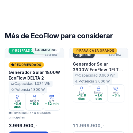
Más de
EcoFlow
para considerar
COMPARAR
Generador Solar 1800W EcoFlow DELTA 2
Últimas unidades
Generador Solar 3600W Ec
RESPALDO DE CASA
PARA CASA GRANDE
Agotado
EcoFlow
EcoFlow
Generador Solar
RECOMENDADO
3600W EcoFlow DELTA
Generador Solar 1800W
Pro
Capacidad
3.600
Wh
EcoFlow DELTA 2
Potencia
3.600
W
Capacidad
1.024
Wh
Potencia
1.800
W
Luz
Nevera
Aire
~12.8
~1.6
~3 h
días
días
Luz
Nevera
Aire
~3.6
~10 h
~52 min
días
🚚 Envío incluido a ciudades
principales
3.999.900,-
11.999.900,-