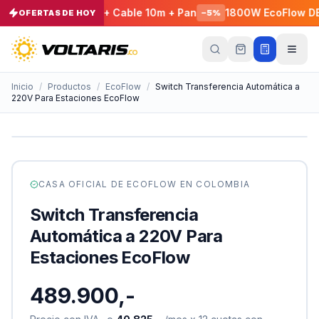
- EcoFlow E980 + Cable 10m + Pan
1800W EcoFlow DELTA 
OFERTAS DE HOY
−
5
%
Tu
carrito
Vacío
Inicio
/
Productos
/
EcoFlow
/
Switch Transferencia Automática a
220V Para Estaciones EcoFlow
Tu
carrito
está
vacío
Agrega
productos
CASA OFICIAL DE
ECOFLOW
EN COLOMBIA
con el
botón
Switch Transferencia
“Añadir al
carrito”
y
Automática a 220V Para
págalos
todos
Estaciones EcoFlow
juntos.
iendo productos
489.900,-