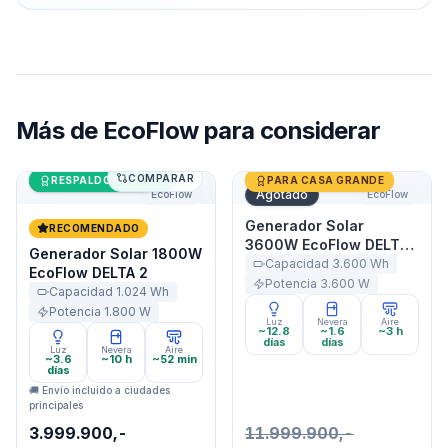
Más de
EcoFlow
para considerar
COMPARAR
Generador Solar 1800W EcoFlow DELTA 2
Últimas unidades
Generador Solar 3600W Ec
RESPALDO DE CASA
PARA CASA GRANDE
Agotado
EcoFlow
EcoFlow
Generador Solar
RECOMENDADO
3600W EcoFlow DELTA
Generador Solar 1800W
Pro
Capacidad
3.600
Wh
EcoFlow DELTA 2
Potencia
3.600
W
Capacidad
1.024
Wh
Potencia
1.800
W
Luz
Nevera
Aire
~12.8
~1.6
~3 h
días
días
Luz
Nevera
Aire
~3.6
~10 h
~52 min
días
🚚 Envío incluido a ciudades
principales
3.999.900,-
11.999.900,-