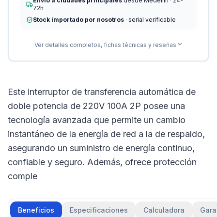
Envío a ciudades principales
desde Medellín · 24-
72h
Stock importado por nosotros
· serial verificable
Ver detalles completos, fichas técnicas y reseñas
Este interruptor de transferencia automática de
doble potencia de 220V 100A 2P posee una
tecnología avanzada que permite un cambio
instantáneo de la energía de red a la de respaldo,
asegurando un suministro de energía continuo,
confiable y seguro. Además, ofrece protección
comple
Beneficios
Especificaciones
Calculadora
Gara