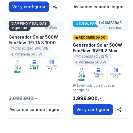
Ver y configurar
Avisarme cuando llegue
COMPARAR
Generador Solar 500W EcoFlow DELTA 3 1000 Air
Generador Solar 500W Eco
Últimas unidades
CAMPING Y SALIDAS
IDEAL PARA STARLINK
Agotado
EcoFlow
EcoFlow
Generador Solar 500W
RECOMENDADO
EcoFlow DELTA 3 1000
Generador Solar 500W
Air
Capacidad
960
Wh
EcoFlow RIVER 2 Max
Potencia
500
W
Capacidad
512
Wh
Potencia
500
W
Luz
Laptop
Lavadora
~3.4
~16 h
~2 h
días
Luz
Laptop
Lavadora
~1.8
~8 h
~1 h
días
🚚 Envío incluido a ciudades
principales
3.099.900,-
1.999.900,-
Avisarme cuando llegue
Ver y configurar