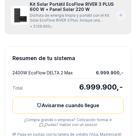
modelos de la seri
Kit Solar Portátil EcoFlow RIVER 3 PLUS
600 W + Panel Solar 220 W
Disfruta de energía limpia y portátil con el Kit
Solar EcoFlow RIVER 3 Plus. Incluye una
estación de energía de 600 W y un panel solar
+ 3.129.900,-
plegable de 220 W, ideal para mantener tus
dispositivos cargados dondequiera que estés.
Reduce tu dependencia de la red eléctrica y
obtén una fue
Resumen de tu sistema
2400W EcoFlow DELTA 2 Max
6.999.900,-
6.999.900,-
Total
Avisarme cuando llegue
¿Compra grande o empresa? Cotización formal
¿Dudas? Hablar con un asesor
💳 Paga en cuotas con tu tarjeta de crédito (Visa, Mastercard)