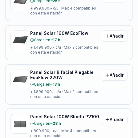
Carga en
~25 h
+
999.900,-
c/u · Máx
4
compatibles
con esta estación
Panel Solar 160W EcoFlow
Añadir
Carga en
~17 h
+
1.499.900,-
c/u · Máx
2
compatibles
con esta estación
Panel Solar Bifacial Plegable
Añadir
EcoFlow 220W
Carga en
~13 h
+
1.899.900,-
c/u · Máx
2
compatibles
con esta estación
Panel Solar 100W Bluetti PV100
Añadir
Carga en
~28 h
+
899.900,-
c/u · Máx
4
compatibles
con esta estación