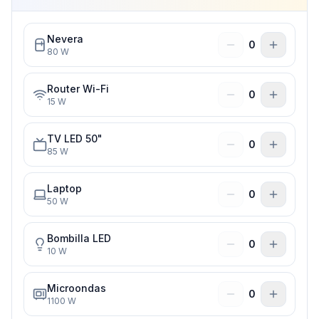
Nevera
0
80
W
Router Wi-Fi
0
15
W
TV LED 50"
0
85
W
Laptop
0
50
W
Bombilla LED
0
10
W
Microondas
0
1100
W