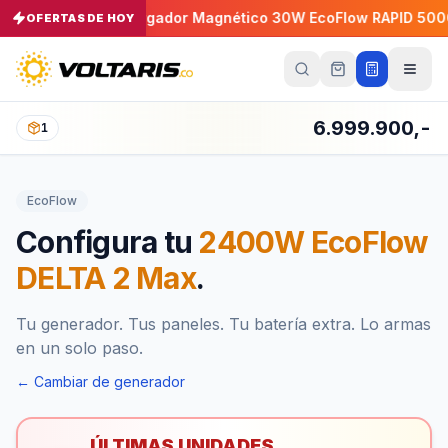
P 30A
Cargador Magnético 30W EcoFlow RAPID 5000mAh
OFERTAS DE HOY
−
5
%
Tu
carrito
Vacío
6.999.900,-
1
Tu
carrito
EcoFlow
está
vacío
Configura tu
2400W EcoFlow
Agrega
productos
DELTA 2 Max
.
con el
botón
“Añadir al
carrito”
y
Tu generador. Tus paneles. Tu batería extra. Lo armas
págalos
en un solo paso.
todos
juntos.
← Cambiar de generador
iendo productos
ÚLTIMAS UNIDADES