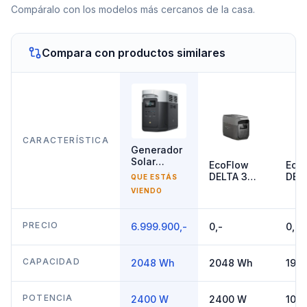
Compáralo con los modelos más cercanos de la casa.
Compara con productos similares
CARACTERÍSTICA
Generador
Solar
EcoFlow
Eco
2400W
DELTA 3
DEL
QUE ESTÁS
EcoFlow
Max
2000
VIENDO
DELTA 2
2048Wh
192
Max
2400W
100
PRECIO
6.999.900,-
0,-
0,-
CAPACIDAD
2048 Wh
2048 Wh
192
POTENCIA
2400 W
2400 W
100