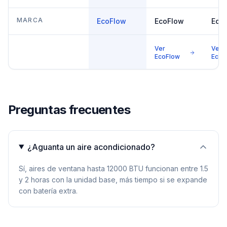
MARCA
EcoFlow
EcoFlow
Eco
Ver
Ver
EcoFlow
EcoF
Preguntas frecuentes
¿Aguanta un aire acondicionado?
Sí, aires de ventana hasta 12000 BTU funcionan entre 1.5
y 2 horas con la unidad base, más tiempo si se expande
con batería extra.