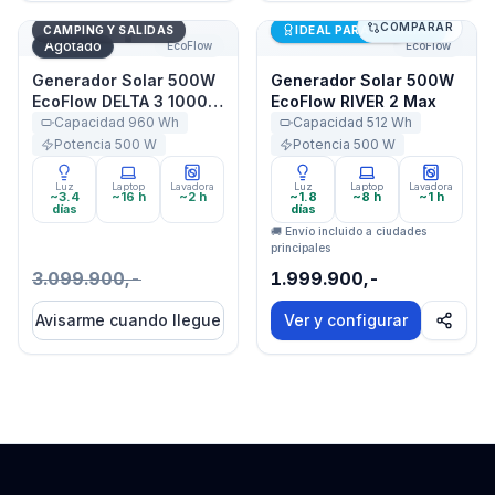
COMPARAR
Generador Solar 500W EcoFlow DELTA 3 1000 Air
Generador Solar 500W Eco
Últimas unidades
CAMPING Y SALIDAS
IDEAL PARA STARLINK
Agotado
EcoFlow
EcoFlow
Generador Solar 500W
Generador Solar 500W
EcoFlow DELTA 3 1000
EcoFlow RIVER 2 Max
Air
Capacidad
960
Wh
Capacidad
512
Wh
Potencia
500
W
Potencia
500
W
Luz
Laptop
Lavadora
Luz
Laptop
Lavadora
~3.4
~16 h
~2 h
~1.8
~8 h
~1 h
días
días
🚚 Envío incluido a ciudades
principales
3.099.900,-
1.999.900,-
Avisarme cuando llegue
Ver y configurar