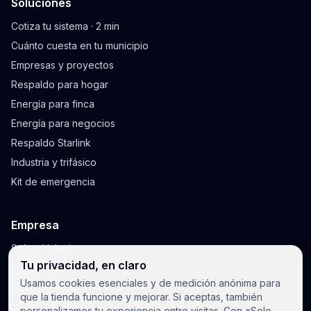
Soluciones
Cotiza tu sistema · 2 min
Cuánto cuesta en tu municipio
Empresas y proyectos
Respaldo para hogar
Energía para finca
Energía para negocios
Respaldo Starlink
Industria y trifásico
Kit de emergencia
Empresa
Sobre Voltaris
Tu privacidad, en claro
Blog y guías
Usamos cookies esenciales y de medición anónima para
Envíos y garantía
que la tienda funcione y mejorar. Si aceptas, también
Notificaciones
personalizamos tu experiencia entre visitas. Con «Solo