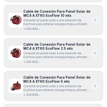
de dispositivos USB-C. Incluye chip inteligente
E-Mark para una carga segura y eficiente.
Cable de Conexión Para Panel Solar de
MC4 A XT60 EcoFlow 10 mts
Conecte un panel solar a una estación de
EcoFlow para obtener energía limpia, eficiente y
confiable dondequiera que vaya, con el cable
+ 599.900,-
de carga Solar EcoFlow XT60 (10 mts). El cable
de carga EcoFlow Solar a XT60 (10 mts) es
universalmente compatible con todos los
modelos de la se
Cable de Conexión Para Panel Solar de
MC4 A XT60 EcoFlow 2.5 mts
Conecte un panel solar a una estación de
EcoFlow para obtener energía limpia, eficiente y
confiable dondequiera que vaya, con el cable
+ 229.900,-
de carga Solar EcoFlow XT60 (2.5 mts). El cable
de carga EcoFlow Solar a XT60 (2.5 mts) es
universalmente compatible con todos los
modelos de la
Cable de Conexión Para Panel Solar de
MC4 A XT60 EcoFlow 5 mts
Conecte un panel solar a una estación de
EcoFlow para obtener energía limpia, eficiente y
confiable dondequiera que vaya, con el cable
+ 329.896,-
de carga Solar EcoFlow XT60 (5 mts). El cable
de carga EcoFlow Solar a XT60 (5 mts) es
universalmente compatible con todos los