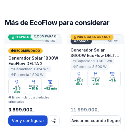
Más de
EcoFlow
para considerar
COMPARAR
Generador Solar 1800W EcoFlow DELTA 2
Últimas unidades
Generador Solar 3600W Ec
RESPALDO DE CASA
PARA CASA GRANDE
Agotado
EcoFlow
EcoFlow
Generador Solar
RECOMENDADO
3600W EcoFlow DELTA
Generador Solar 1800W
Pro
Capacidad
3.600
Wh
EcoFlow DELTA 2
Potencia
3.600
W
Capacidad
1.024
Wh
Potencia
1.800
W
Luz
Nevera
Aire
~12.8
~1.6
~3 h
días
días
Luz
Nevera
Aire
~3.6
~10 h
~52 min
días
🚚 Envío incluido a ciudades
principales
3.899.900,-
11.999.900,-
Ver y configurar
Avisarme cuando llegue