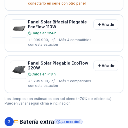
conectarlo en serie con otro panel.
Panel Solar Bifacial Plegable
Añadir
EcoFlow 110W
Carga en
~24 h
+
1.099.900,-
c/u · Máx
4
compatibles
con esta estación
Panel Solar Plegable EcoFlow
Añadir
220W
Carga en
~13 h
+
1.799.900,-
c/u · Máx
2
compatibles
con esta estación
Los tiempos son estimados con sol pleno (~70% de eficiencia).
Pueden variar según clima e inclinación.
Batería extra
2
¿La necesito?