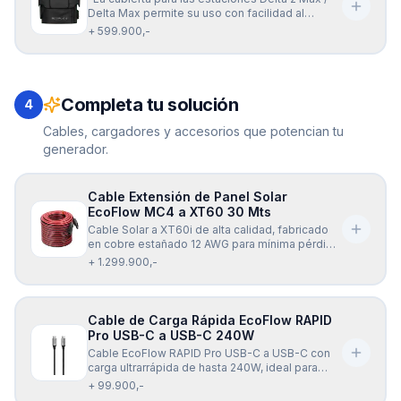
Delta Max permite su uso con facilidad al
mismo tiempo que lo protege del agua,
+ 599.900,-
suciedad y daños mientras la transporta o usa. ·
Dimensiones: 50.1cm (Largo) x 26.9cm (Ancho) x
32.2cm (Alto) · Peso: 0.81 KG ·
Completa tu solución
4
Cables, cargadores y accesorios que potencian tu
generador.
Cable Extensión de Panel Solar
EcoFlow MC4 a XT60 30 Mts
Cable Solar a XT60i de alta calidad, fabricado
en cobre estañado 12 AWG para mínima pérdida
de energía y transmisión estable. Soporta hasta
+ 1.299.900,-
600 V, es resistente a la humedad, polvo y altas
temperaturas, y ofrece una conexión segura y
confiable para paneles solares y estaciones de
Cable de Carga Rápida EcoFlow RAPID
Pro USB-C a USB-C 240W
Cable EcoFlow RAPID Pro USB-C a USB-C con
carga ultrarrápida de hasta 240W, ideal para
portátiles, celulares, tablets y más. Diseño
+ 99.900,-
resistente, flexible y compatible con la mayoría