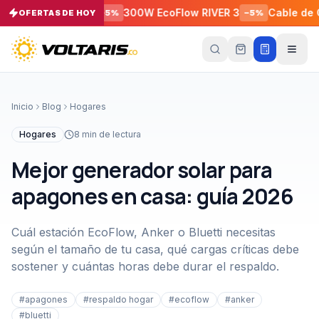
USB-C a
300W EcoFlow RIVER 3
Cable de Conexión P
OFERTAS DE HOY
−
5
%
−
5
%
Tu
carrito
Vacío
Inicio
Blog
Hogares
Tu
carrito
Hogares
8
min de lectura
está
vacío
Mejor generador solar para
Agrega
productos
apagones en casa: guía 2026
con el
botón
“Añadir al
carrito”
y
Cuál estación EcoFlow, Anker o Bluetti necesitas
págalos
según el tamaño de tu casa, qué cargas críticas debe
todos
juntos.
sostener y cuántas horas debe durar el respaldo.
iendo productos
#
apagones
#
respaldo hogar
#
ecoflow
#
anker
#
bluetti