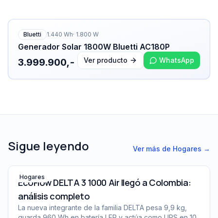
Bluetti
1.440
Wh
·
1.800
W
Generador Solar 1800W Bluetti AC180P
Ver producto
WhatsApp
3.999.900,-
Sigue leyendo
Ver más de
Hogares
→
EcoFlow DELTA 3 1000 Air llegó a Colombia: análisis co
Hogares
EcoFlow DELTA 3 1000 Air llegó a Colombia:
análisis completo
La nueva integrante de la familia DELTA pesa 9,9 kg,
guarda 960 Wh en batería LFP y actúa como UPS en 10