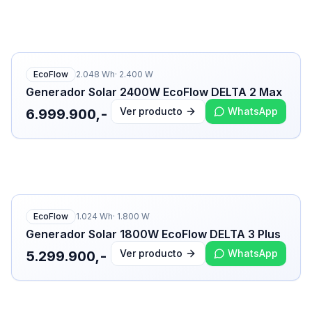
EcoFlow
2.048
Wh
·
2.400
W
Generador Solar 2400W EcoFlow DELTA 2 Max
Ver producto
WhatsApp
6.999.900,-
EcoFlow
1.024
Wh
·
1.800
W
Generador Solar 1800W EcoFlow DELTA 3 Plus
Ver producto
WhatsApp
5.299.900,-