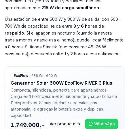
bombillos LED (~50 W total) y celulares. Eso son
aproximadamente
215 W de carga simultánea
.
Una estación de entre 500 W y 800 W de salida, con 500–
700 Wh de capacidad, te da entre
3 y 6 horas de
respaldo
. Si el apagón es nocturno (cuando la nevera
trabaja menos y nadie usa el horno), puede llegar fácilmente
a 8 horas. Si tienes Starlink (que consume 45–75 W
constantes), descuenta entre 1 y 2 horas a esa estimación.
EcoFlow
286
Wh
·
600
W
Generador Solar 600W EcoFlow RIVER 3 Plus
Compacta, silenciosa, perfecta para apartamentos.
Carga en 1 hora desde el tomacorriente y soporta hasta
11 dispositivos. Si más adelante necesitas más
autonomía, le agregas la batería extra y duplicas
capacidad.
Ver producto
WhatsApp
1.749.900,-