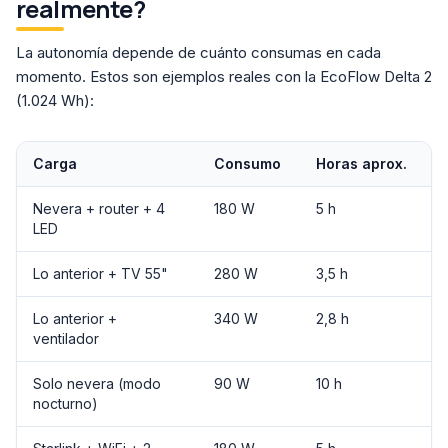
realmente?
La autonomía depende de cuánto consumas en cada
momento. Estos son ejemplos reales con la EcoFlow Delta 2
(1.024 Wh):
Carga
Consumo
Horas aprox.
Nevera + router + 4
180 W
5 h
LED
Lo anterior + TV 55"
280 W
3,5 h
Lo anterior +
340 W
2,8 h
ventilador
Solo nevera (modo
90 W
10 h
nocturno)