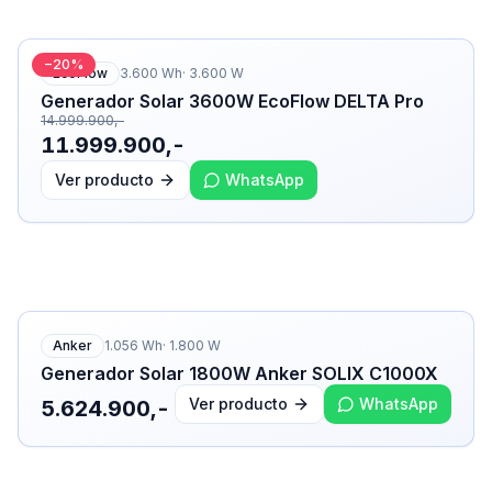
−
20
%
EcoFlow
3.600
Wh
·
3.600
W
Generador Solar 3600W EcoFlow DELTA Pro
14.999.900,-
11.999.900,-
Ver producto
WhatsApp
Anker
1.056
Wh
·
1.800
W
Generador Solar 1800W Anker SOLIX C1000X
Ver producto
WhatsApp
5.624.900,-