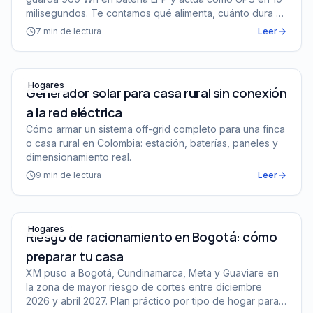
milisegundos. Te contamos qué alimenta, cuánto dura y
para quién es (y para quién no).
7
min de lectura
Leer
Generador solar para casa rural sin conexión a la red el
Hogares
Generador solar para casa rural sin conexión
a la red eléctrica
Cómo armar un sistema off-grid completo para una finca
o casa rural en Colombia: estación, baterías, paneles y
dimensionamiento real.
9
min de lectura
Leer
Riesgo de racionamiento en Bogotá: cómo preparar tu c
Hogares
Riesgo de racionamiento en Bogotá: cómo
preparar tu casa
XM puso a Bogotá, Cundinamarca, Meta y Guaviare en
la zona de mayor riesgo de cortes entre diciembre
2026 y abril 2027. Plan práctico por tipo de hogar para