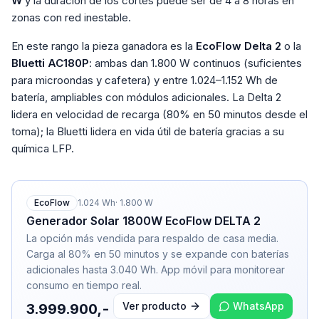
W
y la duración de los cortes puede ser de 4 a 8 horas en
zonas con red inestable.
En este rango la pieza ganadora es la
EcoFlow Delta 2
o la
Bluetti AC180P
: ambas dan 1.800 W continuos (suficientes
para microondas y cafetera) y entre 1.024–1.152 Wh de
batería, ampliables con módulos adicionales. La Delta 2
lidera en velocidad de recarga (80% en 50 minutos desde el
toma); la Bluetti lidera en vida útil de batería gracias a su
química LFP.
EcoFlow
1.024
Wh
·
1.800
W
Generador Solar 1800W EcoFlow DELTA 2
La opción más vendida para respaldo de casa media.
Carga al 80% en 50 minutos y se expande con baterías
adicionales hasta 3.040 Wh. App móvil para monitorear
consumo en tiempo real.
Ver producto
WhatsApp
3.999.900,-