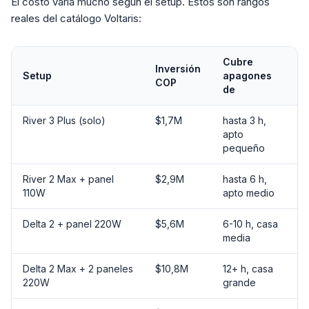
El costo varía mucho según el setup. Estos son rangos
reales del catálogo Voltaris:
Cubre
Inversión
Setup
apagones
COP
de
River 3 Plus (solo)
$1,7M
hasta 3 h,
apto
pequeño
River 2 Max + panel
$2,9M
hasta 6 h,
110W
apto medio
Delta 2 + panel 220W
$5,6M
6-10 h, casa
media
Delta 2 Max + 2 paneles
$10,8M
12+ h, casa
220W
grande