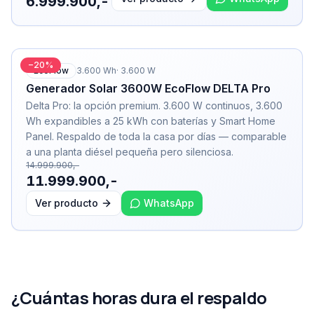
6.999.900,-
−
20
%
EcoFlow
3.600
Wh
·
3.600
W
Generador Solar 3600W EcoFlow DELTA Pro
Delta Pro: la opción premium. 3.600 W continuos, 3.600
Wh expandibles a 25 kWh con baterías y Smart Home
Panel. Respaldo de toda la casa por días — comparable
a una planta diésel pequeña pero silenciosa.
14.999.900,-
11.999.900,-
Ver producto
WhatsApp
¿Cuántas horas dura el respaldo