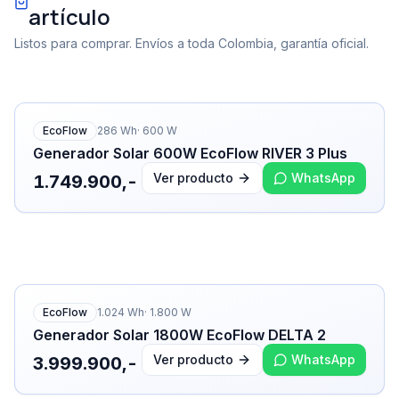
artículo
Listos para comprar. Envíos a toda Colombia, garantía oficial.
EcoFlow
286
Wh
·
600
W
Generador Solar 600W EcoFlow RIVER 3 Plus
Ver producto
WhatsApp
1.749.900,-
EcoFlow
1.024
Wh
·
1.800
W
Generador Solar 1800W EcoFlow DELTA 2
Ver producto
WhatsApp
3.999.900,-