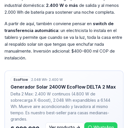
industrial doméstica:
2.400 W o más
de salida y al menos
2.000 Wh de batería para sostener una noche completa.
A partir de aquí, también conviene pensar en
switch de
transferencia automática
: un electricista lo instala en el
tablero y permite que cuando se va la luz, toda la casa entre
al respaldo solar sin que tengas que enchufar nada
manualmente. Inversión adicional: $400–800 mil COP de
instalación.
EcoFlow
2.048
Wh
·
2.400
W
Generador Solar 2400W EcoFlow DELTA 2 Max
Delta 2 Max: 2.400 W continuos (4.800 W de
sobrecarga X-Boost), 2.048 Wh expandibles a 6.144
Wh. Mueve aire acondicionado y lavadora al mismo
tiempo. Es nuestro best-seller para casas medianas-
grandes.
Ver producto
WhatsApp