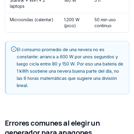
Starlink + WiFi + 2
180 W
5 h
laptops
Microondas (calentar)
1.200 W
50 min uso
(pico)
continuo
El consumo promedio de una nevera no es
constante: arranca a 600 W por unos segundos y
luego cicla entre 80 y 150 W. Por eso una batería de
1 kWh sostiene una nevera buena parte del día, no
las 6 horas matemáticas que sugiere una división
lineal.
Errores comunes al elegir un
generador para apagones