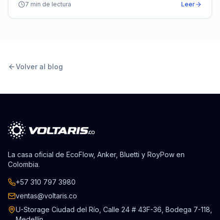
pasar los bloques sin luz como si nada.
7
min de lectura
Leer
Volver al blog
La casa oficial de EcoFlow, Anker, Bluetti y RoyPow en
Colombia.
+57 310 797 3980
ventas@voltaris.co
U-Storage Ciudad del Río, Calle 24 # 43F-36, Bodega 7-118,
Medellín