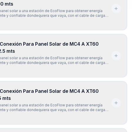
10 mts
anel solar a una estación de EcoFlow para obtener energía
iente y confiable dondequiera que vaya, con el cable de carga
w XT60 (10 mts). El cable de carga EcoFlow Solar a XT60 (10
ersalmente compatible con todos los modelos de la se
 Conexión Para Panel Solar de MC4 A XT60
2.5 mts
anel solar a una estación de EcoFlow para obtener energía
iente y confiable dondequiera que vaya, con el cable de carga
w XT60 (2.5 mts). El cable de carga EcoFlow Solar a XT60 (2.5
ersalmente compatible con todos los modelos de la
 Conexión Para Panel Solar de MC4 A XT60
5 mts
anel solar a una estación de EcoFlow para obtener energía
iente y confiable dondequiera que vaya, con el cable de carga
w XT60 (5 mts). El cable de carga EcoFlow Solar a XT60 (5 mts)
mente compatible con todos los modelos de la seri