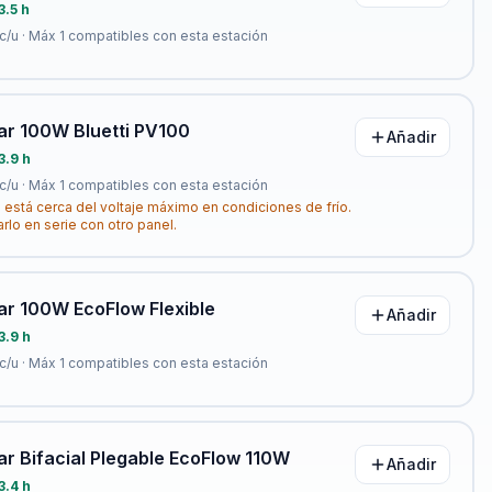
3.5 h
c/u · Máx
1
compatibles con esta estación
ar 100W Bluetti PV100
Añadir
3.9 h
c/u · Máx
1
compatibles con esta estación
 está cerca del voltaje máximo en condiciones de frío.
arlo en serie con otro panel.
ar 100W EcoFlow Flexible
Añadir
3.9 h
c/u · Máx
1
compatibles con esta estación
ar Bifacial Plegable EcoFlow 110W
Añadir
3.4 h