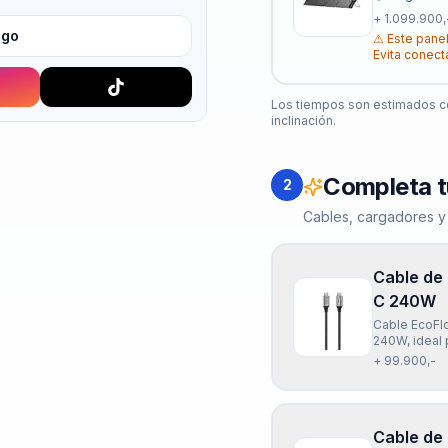
+
1.099.900,
igo
⚠
Este panel
Evita conect
Los tiempos son estimados co
inclinación.
Completa t
2
Cables, cargadores y
Cable de
C 240W
Cable EcoFl
240W, ideal p
flexible y c
+ 99.900,-
inteligente 
Cable de