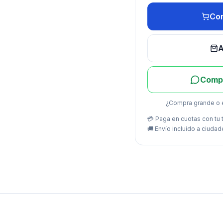
Com
A
Compr
¿Compra grande o 
💳 Paga en cuotas con tu t
🚚
Envío incluido a ciudad