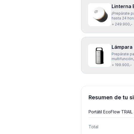
Linterna
¡Prepárate p
hasta 24 hor
sin luz. Ade
+ 249.900,-
para disfruta
Lámpara 
Prepárate pa
multifunción
en cualquier
+ 199.900,-
potencia de
Resumen de tu s
Portátil EcoFlow TRA
Total