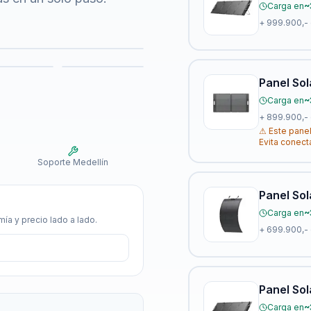
Carga en
~
+
999.900,-
Panel Sol
Carga en
~
+
899.900,-
⚠
Este panel
Evita conect
Soporte Medellín
Panel Sol
Carga en
~
ía y precio lado a lado.
+
699.900,-
Panel Sol
Carga en
~