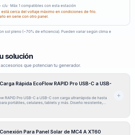
-
c/u · Máx
1
compatibles con esta estación
 está cerca del voltaje máximo en condiciones de frío.
arlo en serie con otro panel.
n sol pleno (~70% de eficiencia). Pueden variar según clima e
u solución
 accesorios que potencian tu generador.
 Carga Rápida EcoFlow RAPID Pro USB-C a USB-
ow RAPID Pro USB-C a USB-C con carga ultrarrápida de hasta
ara portátiles, celulares, tablets y más. Diseño resistente,
ompatible con la mayoría de dispositivos USB-C. Incluye chip
E-Mark para una carga segura y eficiente.
 Conexión Para Panel Solar de MC4 A XT60