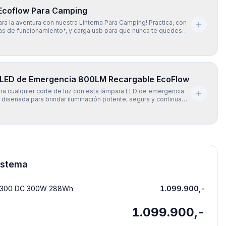
 Ecoflow Para Camping
ara la aventura con nuestra Linterna Para Camping! Practica, con
as de funcionamiento*, y carga usb para que nunca te quedes
más, su gancho para colgar te permite tener las manos libres
r de la naturaleza. ¡No pierdas ninguna oport
LED de Emergencia 800LM Recargable EcoFlow
ra cualquier corte de luz con esta lámpara LED de emergencia
, diseñada para brindar iluminación potente, segura y continua
 situación. Con 24 luces LED de alta eficiencia (SMD 5730) y una
 12W, esta lámpara ofrece hasta 800 lúmenes
istema
IL 300 DC 300W 288Wh
1.099.900,-
1.099.900,-