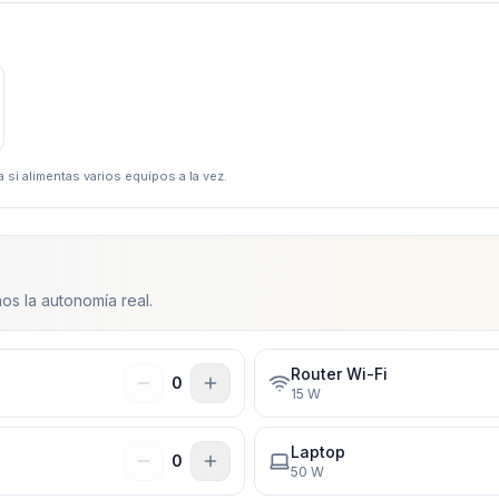
 si alimentas varios equipos a la vez.
os la autonomía real.
Router Wi-Fi
0
15
W
Laptop
0
50
W