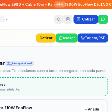
 E980 + Cable 10m + Pan
1800W EcoFlow DELTA 3 Classi
−
5
%
Cotizar
ente
Más
Cotizar
Asesor
Tarjeta/PSE
ar
¿Para qué sirven?
 solar. Te calculamos cuánto tarda en cargarse con cada panel.
res
más adelante.
lar 110W EcoFlow
Añadir