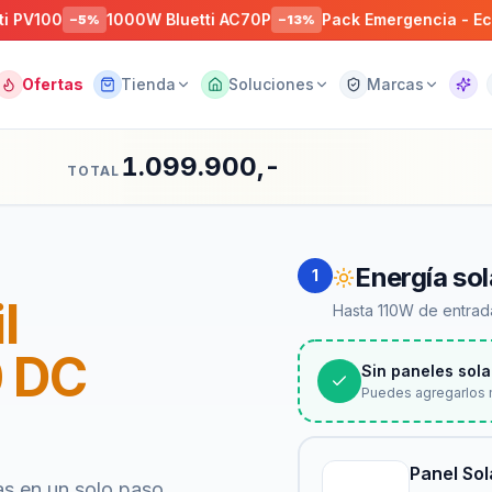
100
1000W Bluetti AC70P
Pack Emergencia - EcoFlow
−
5
%
−
13
%
Ofertas
Tienda
Soluciones
Marcas
Asist
1.099.900,-
TOTAL
Energía sol
1
l
Hasta 110W de entrada
0 DC
Sin paneles sola
Puedes agregarlos 
Panel So
as en un solo paso.