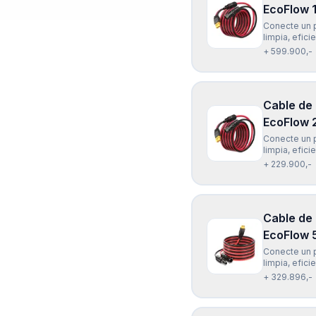
EcoFlow 
Conecte un p
limpia, efic
Solar EcoFlo
+ 599.900,-
mts) es univ
Cable de
EcoFlow 
Conecte un p
limpia, efic
Solar EcoFlo
+ 229.900,-
mts) es univ
Cable de
EcoFlow 
Conecte un p
limpia, efic
Solar EcoFlo
+ 329.896,-
es universal