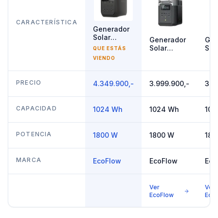
CARACTERÍSTICA
Generador
Solar
Generador
Gen
1800W
Solar
Sol
QUE ESTÁS
EcoFlow
1800W
18
VIENDO
DELTA 3
EcoFlow
Eco
DELTA 2
DEL
Cla
PRECIO
4.349.900,-
3.999.900,-
3.9
CAPACIDAD
1024 Wh
1024 Wh
102
POTENCIA
1800 W
1800 W
180
MARCA
EcoFlow
EcoFlow
Eco
Ver
Ver
EcoFlow
Eco