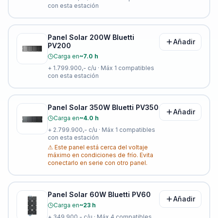
con esta estación
Panel Solar 200W Bluetti
Añadir
PV200
Carga en
~7.0 h
+
1.799.900,-
c/u · Máx
1
compatibles
con esta estación
Panel Solar 350W Bluetti PV350
Añadir
Carga en
~4.0 h
+
2.799.900,-
c/u · Máx
1
compatibles
con esta estación
⚠
Este panel está cerca del voltaje
máximo en condiciones de frío. Evita
conectarlo en serie con otro panel.
Panel Solar 60W Bluetti PV60
Añadir
Carga en
~23 h
+
349.900,-
c/u · Máx
4
compatibles