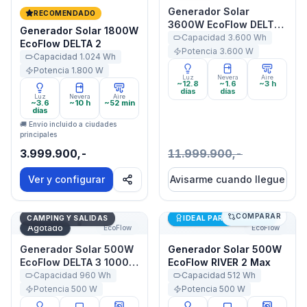
Generador Solar
RECOMENDADO
3600W EcoFlow DELTA
Generador Solar 1800W
Pro
Capacidad
3.600
Wh
EcoFlow DELTA 2
Potencia
3.600
W
Capacidad
1.024
Wh
Potencia
1.800
W
Luz
Nevera
Aire
~12.8
~1.6
~3 h
días
días
Luz
Nevera
Aire
~3.6
~10 h
~52 min
días
🚚 Envío incluido a ciudades
principales
3.999.900,-
11.999.900,-
Ver y configurar
Avisarme cuando llegue
COMPARAR
Generador Solar 500W EcoFlow DELTA 3 1000 Air
Generador Solar 500W Eco
Últimas unidades
CAMPING Y SALIDAS
IDEAL PARA STARLINK
Agotado
EcoFlow
EcoFlow
Generador Solar 500W
Generador Solar 500W
EcoFlow DELTA 3 1000
EcoFlow RIVER 2 Max
Air
Capacidad
960
Wh
Capacidad
512
Wh
Potencia
500
W
Potencia
500
W