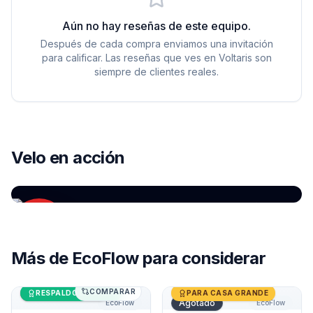
Aún no hay reseñas de este equipo.
Después de cada compra enviamos una invitación
para calificar. Las reseñas que ves en Voltaris son
siempre de clientes reales.
YOUTUBE
EcoFlow DELTA 3 Plus: ¿la mejor estación de
Velo en acción
energía portátil de 2025? (español)
por
Review ES
Más de
EcoFlow
para considerar
COMPARAR
Generador Solar 1800W EcoFlow DELTA 2
Últimas unidades
Generador Solar 3600W Ec
RESPALDO DE CASA
PARA CASA GRANDE
Agotado
EcoFlow
EcoFlow