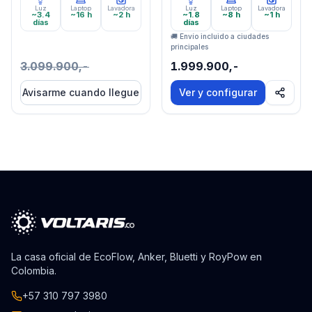
Luz
Laptop
Lavadora
Luz
Laptop
Lavadora
~3.4
~16 h
~2 h
~1.8
~8 h
~1 h
días
días
🚚 Envío incluido a ciudades
principales
3.099.900,-
1.999.900,-
Avisarme cuando llegue
Ver y configurar
La casa oficial de EcoFlow, Anker, Bluetti y RoyPow en
Colombia.
+57 310 797 3980