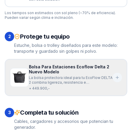
Los tiempos son estimados con sol pleno (~70% de eficiencia).
Pueden variar según clima e inclinación.
Protege tu equipo
2
Estuche, bolsa o trolley diseñados para este modelo:
transporte y guardado sin golpes ni polvo.
Bolsa Para Estaciones Ecoflow Delta 2
Nuevo Modelo
La bolsa protectora ideal para tu EcoFlow DELTA
2 combina ligereza, resistencia e
impermeabilidad para mantener tu equipo
+ 449.900,-
seguro contra golpes, lluvia y rasguños. Su
diseño ergonómico facilita llevarla en mano o
cruzada, ofreciendo además espacio adicional
para organizar cables y
Completa tu solución
3
Cables, cargadores y accesorios que potencian tu
generador.