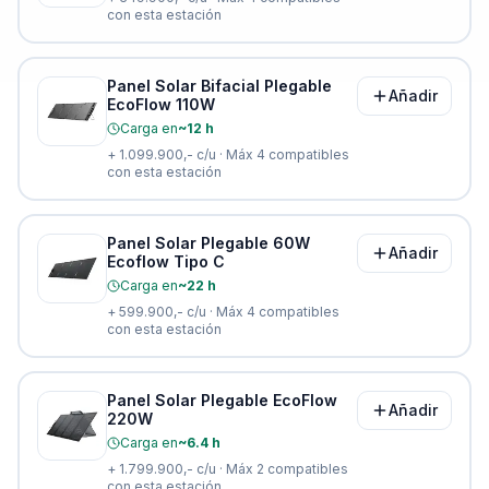
con esta estación
Panel Solar Bifacial Plegable
Añadir
EcoFlow 110W
Carga en
~12 h
+
1.099.900,-
c/u · Máx
4
compatibles
con esta estación
Panel Solar Plegable 60W
Añadir
Ecoflow Tipo C
Carga en
~22 h
+
599.900,-
c/u · Máx
4
compatibles
con esta estación
Panel Solar Plegable EcoFlow
Añadir
220W
Carga en
~6.4 h
+
1.799.900,-
c/u · Máx
2
compatibles
con esta estación