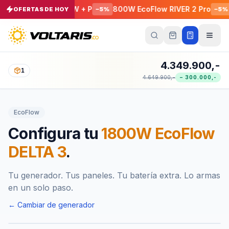
 C1000X 1800 W + P
800W EcoFlow RIVER 2 Pro
Cable 
OFERTAS DE HOY
−
5
%
−
5
%
Tu
carrito
Vacío
4.349.900,-
1
4.649.900,-
−
300.000,-
Tu
carrito
está
EcoFlow
vacío
Agrega
Configura tu
1800W EcoFlow
productos
con el
DELTA 3
.
botón
“Añadir al
carrito”
y
págalos
Tu generador. Tus paneles. Tu batería extra. Lo armas
todos
en un solo paso.
juntos.
iendo productos
← Cambiar de generador