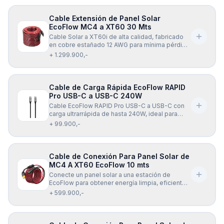
Cable Extensión de Panel Solar
EcoFlow MC4 a XT60 30 Mts
Cable Solar a XT60i de alta calidad, fabricado
en cobre estañado 12 AWG para mínima pérdida
de energía y transmisión estable. Soporta hasta
+ 1.299.900,-
600 V, es resistente a la humedad, polvo y altas
temperaturas, y ofrece una conexión segura y
confiable para paneles solares y estaciones de
Cable de Carga Rápida EcoFlow RAPID
Pro USB-C a USB-C 240W
Cable EcoFlow RAPID Pro USB-C a USB-C con
carga ultrarrápida de hasta 240W, ideal para
portátiles, celulares, tablets y más. Diseño
+ 99.900,-
resistente, flexible y compatible con la mayoría
de dispositivos USB-C. Incluye chip inteligente
E-Mark para una carga segura y eficiente.
Cable de Conexión Para Panel Solar de
MC4 A XT60 EcoFlow 10 mts
Conecte un panel solar a una estación de
EcoFlow para obtener energía limpia, eficiente y
confiable dondequiera que vaya, con el cable
+ 599.900,-
de carga Solar EcoFlow XT60 (10 mts). El cable
de carga EcoFlow Solar a XT60 (10 mts) es
universalmente compatible con todos los
modelos de la se