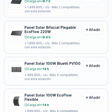
Carga en
~8.7 h
+
1.499.900,-
c/u · Máx
2
compatibles
con esta estación
Panel Solar Bifacial Plegable
Añadir
EcoFlow 220W
Carga en
~6.4 h
+
1.899.900,-
c/u · Máx
2
compatibles
con esta estación
Panel Solar 100W Bluetti PV100
Añadir
Carga en
~14 h
+
899.900,-
c/u · Máx
4
compatibles
con esta estación
Panel Solar 100W EcoFlow
Añadir
Flexible
Carga en
~14 h
+
699.900,-
c/u · Máx
4
compatibles