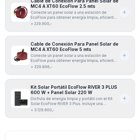
Cable de Conexión Para Panel Solar de
MC4 A XT60 EcoFlow 2.5 mts
Conecte un panel solar a una estación de
EcoFlow para obtener energía limpia, eficiente y
confiable dondequiera que vaya, con el cable
+ 229.900,-
de carga Solar EcoFlow XT60 (2.5 mts). El cable
de carga EcoFlow Solar a XT60 (2.5 mts) es
universalmente compatible con todos los
modelos de la
Cable de Conexión Para Panel Solar de
MC4 A XT60 EcoFlow 5 mts
Conecte un panel solar a una estación de
EcoFlow para obtener energía limpia, eficiente y
confiable dondequiera que vaya, con el cable
+ 329.896,-
de carga Solar EcoFlow XT60 (5 mts). El cable
de carga EcoFlow Solar a XT60 (5 mts) es
universalmente compatible con todos los
modelos de la seri
Kit Solar Portátil EcoFlow RIVER 3 PLUS
600 W + Panel Solar 220 W
Disfruta de energía limpia y portátil con el Kit
Solar EcoFlow RIVER 3 Plus. Incluye una
estación de energía de 600 W y un panel solar
+ 3.129.900,-
plegable de 220 W, ideal para mantener tus
dispositivos cargados dondequiera que estés.
Reduce tu dependencia de la red eléctrica y
obtén una fue