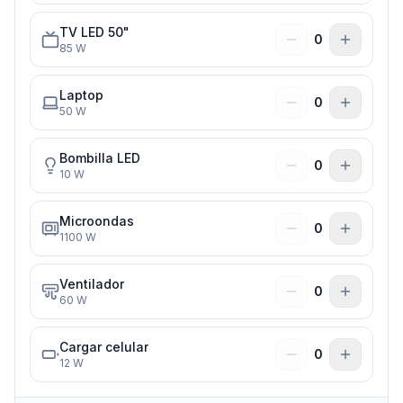
TV LED 50"
0
85
W
Laptop
0
50
W
Bombilla LED
0
10
W
Microondas
0
1100
W
Ventilador
0
60
W
Cargar celular
0
12
W