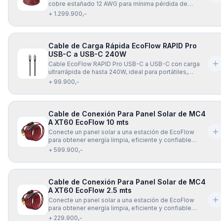
cobre estañado 12 AWG para mínima pérdida de
energía y transmisión estable. Soporta hasta 600 V, es
+ 1.299.900,-
resistente a la humedad, polvo y altas temperaturas, y
ofrece una conexión segura y confiable para paneles
solares y estaciones de
Cable de Carga Rápida EcoFlow RAPID Pro
USB-C a USB-C 240W
Cable EcoFlow RAPID Pro USB-C a USB-C con carga
ultrarrápida de hasta 240W, ideal para portátiles,
celulares, tablets y más. Diseño resistente, flexible y
+ 99.900,-
compatible con la mayoría de dispositivos USB-C.
Incluye chip inteligente E-Mark para una carga segura
y eficiente.
Cable de Conexión Para Panel Solar de MC4
A XT60 EcoFlow 10 mts
Conecte un panel solar a una estación de EcoFlow
para obtener energía limpia, eficiente y confiable
dondequiera que vaya, con el cable de carga Solar
+ 599.900,-
EcoFlow XT60 (10 mts). El cable de carga EcoFlow
Solar a XT60 (10 mts) es universalmente compatible
con todos los modelos de la se
Cable de Conexión Para Panel Solar de MC4
A XT60 EcoFlow 2.5 mts
Conecte un panel solar a una estación de EcoFlow
para obtener energía limpia, eficiente y confiable
dondequiera que vaya, con el cable de carga Solar
+ 229.900,-