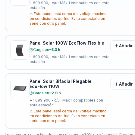
+
899.900,-
c/u · Máx
1
compatibles con esta
estación
⚠
Este panel está cerca del voltaje máximo
en condiciones de frío. Evita conectarlo en
serie con otro panel.
Panel Solar 100W EcoFlow Flexible
Añadir
Carga en
~3.3 h
+
699.900,-
c/u · Máx
1
compatibles con esta
estación
Panel Solar Bifacial Plegable
Añadir
EcoFlow 110W
Carga en
~2.9 h
+
1.099.900,-
c/u · Máx
1
compatibles con
esta estación
⚠
Este panel está cerca del voltaje máximo
en condiciones de frío. Evita conectarlo en
serie con otro panel.
Los tiempos son estimados con sol pleno (~70% de eficiencia). Pueden