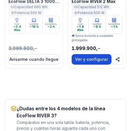
EcoFlow DELTA 3 1000
EcoFlow RIVER 2 Max
Air
Capacidad
960
Wh
Capacidad
512
Wh
Potencia
500
W
Potencia
500
W
Luz
Laptop
Lavadora
Luz
Laptop
Lavadora
~3.4
~16 h
~2 h
~1.8
~8 h
~1 h
días
días
🚚 Envío incluido a ciudades
principales
3.099.900,-
1.999.900,-
Avisarme cuando llegue
Ver y configurar
¿Dudas entre los
4
modelos de la línea
EcoFlow RIVER 3
?
Compáralos en una sola tabla: batería, potencia,
precio y cuántas horas aguanta cada uno con