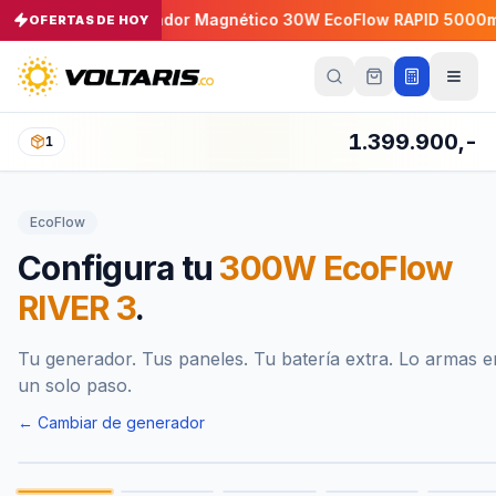
0A
Cargador Magnético 30W EcoFlow RAPID 5000mAh
−
OFERTAS DE HOY
5
%
−
5
Tu
carrito
Vacío
1.399.900,-
1
Tu
carrito
EcoFlow
está
vacío
Configura tu
300W EcoFlow
Agrega
productos
RIVER 3
.
con el
botón
“Añadir al
carrito”
y
Tu generador. Tus paneles. Tu batería extra. Lo armas e
págalos
un solo paso.
todos
juntos.
← Cambiar de generador
iendo productos