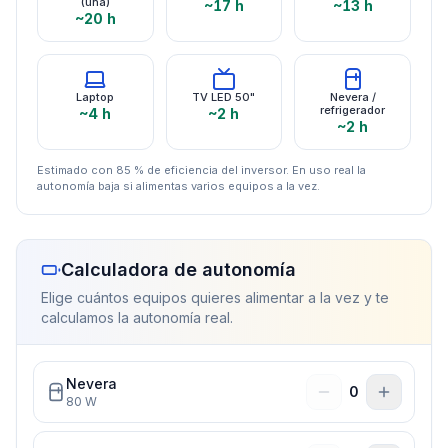
(una)
~17 h
~13 h
~20 h
Laptop
TV LED 50"
Nevera /
refrigerador
~4 h
~2 h
~2 h
Estimado con 85 % de eficiencia del inversor. En uso real la
autonomía baja si alimentas varios equipos a la vez.
Calculadora de autonomía
Elige cuántos equipos quieres alimentar a la vez y te
calculamos la autonomía real.
Nevera
0
80
W