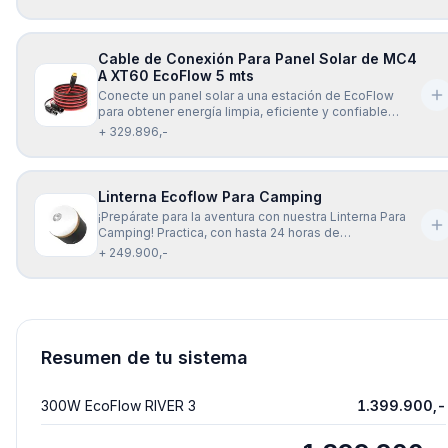
EcoFlow XT60 (2.5 mts). El cable de carga EcoFlow
Solar a XT60 (2.5 mts) es universalmente compatible
con todos los modelos de la
Cable de Conexión Para Panel Solar de MC4
A XT60 EcoFlow 5 mts
Conecte un panel solar a una estación de EcoFlow
para obtener energía limpia, eficiente y confiable
dondequiera que vaya, con el cable de carga Solar
+ 329.896,-
EcoFlow XT60 (5 mts). El cable de carga EcoFlow Solar
a XT60 (5 mts) es universalmente compatible con
todos los modelos de la seri
Linterna Ecoflow Para Camping
¡Prepárate para la aventura con nuestra Linterna Para
Camping! Practica, con hasta 24 horas de
funcionamiento*, y carga usb para que nunca te
+ 249.900,-
quedes sin luz. Además, su gancho para colgar te
permite tener las manos libres para disfrutar de la
naturaleza. ¡No pierdas ninguna oport
Resumen de tu sistema
300W EcoFlow RIVER 3
1.399.900,-