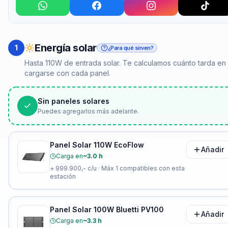
Energía solar
1
¿Para qué sirven?
Hasta 110W de entrada solar. Te calculamos cuánto tarda en
cargarse con cada panel.
Sin paneles solares
Puedes agregarlos más adelante.
Panel Solar 110W EcoFlow
Añadir
Carga en
~3.0 h
+
999.900,-
c/u · Máx
1
compatibles con esta
estación
Panel Solar 100W Bluetti PV100
Añadir
Carga en
~3.3 h