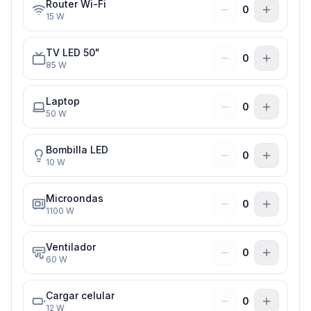
Router Wi-Fi
0
15
W
TV LED 50"
0
85
W
Laptop
0
50
W
Bombilla LED
0
10
W
Microondas
0
1100
W
Ventilador
0
60
W
Cargar celular
0
12
W