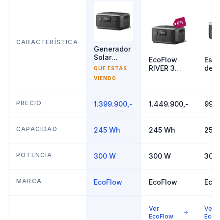
CARACTERÍSTICA
Generador
Solar
EcoFlow
Esta
300W
RIVER 3
de E
QUE ESTÁS
EcoFlow
UPS
Portá
VIENDO
RIVER 3
245Wh
Ecof
300W
RIVE
300
PRECIO
1.399.900,-
1.449.900,-
999.
Pote
256
Cap
CAPACIDAD
245 Wh
245 Wh
256
POTENCIA
300 W
300 W
300
MARCA
EcoFlow
EcoFlow
Eco
Ver
Ver
EcoFlow
EcoF