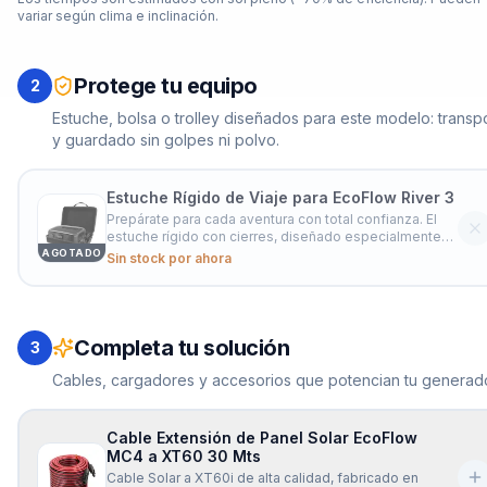
variar según clima e inclinación.
Protege tu equipo
2
Estuche, bolsa o trolley diseñados para este modelo: transp
y guardado sin golpes ni polvo.
Estuche Rígido de Viaje para EcoFlow River 3
Prepárate para cada aventura con total confianza. El
estuche rígido con cierres, diseñado especialmente
para la estación EcoFlow River 3, ofrece una
AGOTADO
Sin stock por ahora
combinación ideal de protección, durabilidad y
portabilidad. Su carcasa resistente y su diseño a
prueba de agua protegen tu equipo
Completa tu solución
3
Cables, cargadores y accesorios que potencian tu generado
Cable Extensión de Panel Solar EcoFlow
MC4 a XT60 30 Mts
Cable Solar a XT60i de alta calidad, fabricado en