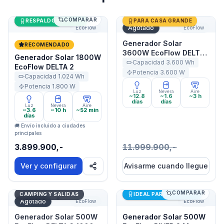
COMPARAR
Generador Solar 1800W EcoFlow DELTA 2
Últimas unidades
Generador Solar 3600W Ec
RESPALDO DE CASA
PARA CASA GRANDE
Agotado
EcoFlow
EcoFlow
Generador Solar
RECOMENDADO
3600W EcoFlow DELTA
Generador Solar 1800W
Pro
Capacidad
3.600
Wh
EcoFlow DELTA 2
Potencia
3.600
W
Capacidad
1.024
Wh
Potencia
1.800
W
Luz
Nevera
Aire
~12.8
~1.6
~3 h
días
días
Luz
Nevera
Aire
~3.6
~10 h
~52 min
días
🚚 Envío incluido a ciudades
principales
3.899.900,-
11.999.900,-
Ver y configurar
Avisarme cuando llegue
COMPARAR
Generador Solar 500W EcoFlow DELTA 3 1000 Air
Generador Solar 500W Eco
Últimas unidades
CAMPING Y SALIDAS
IDEAL PARA STARLINK
Agotado
EcoFlow
EcoFlow
Generador Solar 500W
Generador Solar 500W